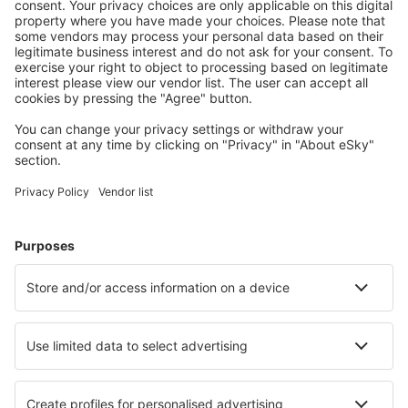
Wählen Sie aus über 1,3 Millionen Unterkünften: Hotels,
Hütten, Apartments und andere.
Meist gesuchte Hotels von eSky-Nutzern
Hotels in Tschechien - Beliebte Städte
Hotels in Karlsbad
Hotels in Český Krumlov
Hotels in Prag
Hotels in Brno
Hotels in Ostrava
Hotels in Horni Becva
Hotels in Pavlov
Hotels in Adršpach
Hotels in Benesov nad Cernou
Hotels in Roudnice nad Labem
Die besten Hotels - Städte