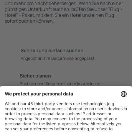
und mehr pro Nacht beherbergen. Wenn Sie nach einer
günstigen Unterkunft suchen, prüfen Sie unser "Flug +
Hotel" - Paket, mit dem Sie ein Hotel und einen Flug
sofort buchen können.
Schnell und einfach suchen
Angebot an Ihre Bedürfnisse angepasst.
Sicher planen
Buchen ohne Sorgen mit einer kostenlosen
Stornierungsoption.
Mehr sparen
Attraktive Preise und Spezialangebote für eingeloggte
Benutzer.
Unterkünfte, die Sie mögen