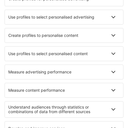
Hotels in Maricopa
Hotels in Kemnay
Hotels in Central City
Hotels in Oberrod
Hotels in Aguni
Hotels in Wintrich
Hotels in Zossen
Hotels in Mondoubleau
Hotels in Karangardjo
Hotels Giuliano Di Roma
Die besten Hotels - Regionen
Hotels in Vysocina
Hotels auf Tachovsko - Stribrsko
Hotels in Krkonose Mountains
Hotels auf West Bohemian spa triangle
Hotels in Tschechien
Hotels in Luxor
Hotels in Disneyland Paris
Hotels in Quintana Roo
Hotels in Languedoc-Roussillon