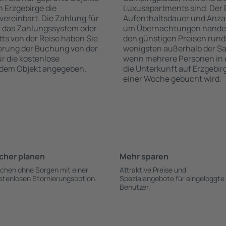
 Erzgebirge die
Luxusapartments sind. Der 
vereinbart. Die Zahlung für
Aufenthaltsdauer und Anzah
r das Zahlungssystem oder
um Übernachtungen handelt,
itts von der Reise haben Sie
den günstigen Preisen rund
ierung der Buchung von der
wenigsten außerhalb der Sa
ür die kostenlose
wenn mehrere Personen in
h dem Objekt angegeben.
die Unterkunft auf Erzgebir
einer Woche gebucht wird.
cher planen
Mehr sparen
chen ohne Sorgen mit einer
Attraktive Preise und
stenlosen Stornierungsoption.
Spezialangebote für eingeloggte
Benutzer.