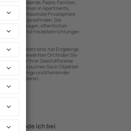
für Alleinreisende, Paare, Familien,
 Besucher können in Apartments,
achten, die maximale Privatsphäre
von Erzgebirge befinden. Die
ähe zu Mietwagen, öffentlichen
, Service- und Freizeiteinrichtungen
en Erholung.
en interessiert sind, hat Erzgebirge
. An dem ausgewählten Ort finden Sie
s Urlaubs oder Ihrer Geschäftsreise
uf Erzgebirge buchen Sie in Objekten
derte, Säuglinge und Kleinkinder
en mit Haustieren.
iten finde ich bei