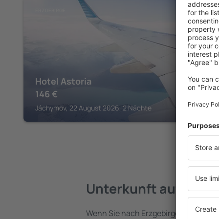
ERZGEBIRGE
Hotel Astoria
146
€
Jáchymov, 22 August 2026, 2 Nächte
Unterkunft auf Erzge
Wenn Sie nach Erzgebirge reisen, fin