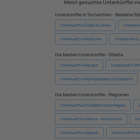
Meist gesuchte Unterkünfte vo
Unterkünfte in Tschechien - Beliebte St
Unterkunft in Český Krumlov
Unterkunf
Unterkunft in Bedřichov
Unterkunft in 
Die besten Unterkünfte - Städte
Unterkunft in Marigot
Unterkunft in Wh
Unterkunft in Bad Rippoldsau-Schapbach
Die besten Unterkünfte - Regionen
Unterkunft auf Südböhmische Region
Unterkunft in Lednice - Valtice Area
Un
Unterkunft in Alpbach
Unterkunft in Va