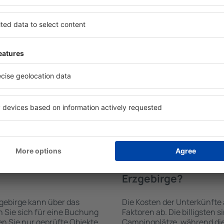
Unterkünften auf Er
den von der Suchmaschine
Die Annehmlichkeiten bei U
 der Check-In- und Check-
von der Art des ausgewählte
uswahl der Anzahl der
ab. Gäste nutzen Küchenzeil
n, welche Unterkünfte auf
Kaffeezubehör, Handtücher 
hl der Unterkunft wird
Unterkünften verfügbar sin
ng und die Anzahl der Sterne,
Parkplätze an der Unterkunf
ng zum Zentrum und die
Restaurant bestellen oder 
erleichtert. Dadurch
auswählen. Sie können zusä
eine Unterkunft auf
Erzgebirge buchen, die den
hlen. Sie können je nach
 zusammen mit dem Flug
te auf Erzgebirge
Wie viel kostet ein
Erzgebirge?
gebirge kann über das
Die Kosten der Unterkünfte
Sie sich für eine Buchung
Faktoren ab. Die billigsten 
n Sie nur geprüfte Objekte
Campingplätze, während die