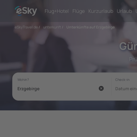
Flug+Hotel
Flüge
Kurzurlaub
Urlaub
eSkyTravel.de
/
unterkunft
/
Unterkünfte auf Erzgebirge
Gün
Pr