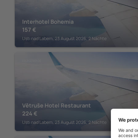
Interhotel Bohemia
157
€
Usti nad Labem, 23 August 2026, 2 Nächte
ERZGEBIRGE
Větruše Hotel Restaurant
224
€
Usti nad Labem, 23 August 2026, 2 Nächte