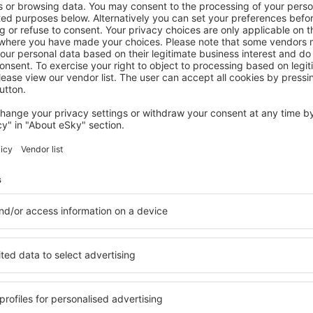
ERZGEBIRGE
Hotel Almond
81
€
Teplice, 22 August 2026, 2 Nächte
Mehr Angebote prüfen auf Erzgebirge
birge
Erzgebirge – be
den Sie Unterkünfte für jede
Die Unterkünfte auf Erzgeb