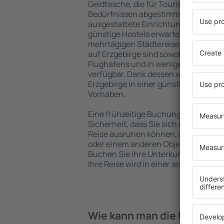
Geldtasche, die für Touristen mit un
Bedürfnissen abgestimmt sind. Gerä
ausgestattete Einrichtungen mit vie
günstige Hostels erwarten die Besuch
mehrtägigen Städtereise übernachte
auf Erzgebirge sind sowohl im Zentru
Flughafens und in weniger beliebten 
verfügbar. Dank dessen wählen Sie e
Erzgebirge in einer günstigen Lage, 
Vorhaben.
Eine frühzeitige Buchung der Unterkun
Sicherheit, dass Sie sich nach dem E
Reise ausruhen können, ohne nach e
oder einem anderen Objekt für Reis
Buchen Sie Ihre Unterkunft vor dem 
Ihre Reise wird in einer angenehmer
Wie kann man die Unterkün