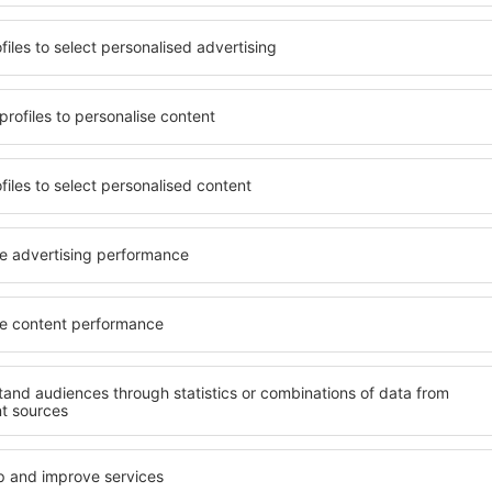
terschiedlichen
Angebot von vielen Objekten 
umige und komfortabel
Senioren und Gruppen. Die
len Annehmlichkeiten und
Hotels und Pensionen übern
er, wo sie während einer
bieten und sich im Zentrum 
n können. Die Unterkünfte
Annehmlichkeiten wie die N
m als auch in der Nähe des
Verkehrsmitteln, Geschäften
Stadtteilen oder Regionen
sind die Garantie einer gut
ine Unterkunft auf
abhängig von Ihren weiteren
Wenn Sie an Luxusunterkünft
ein breites Angebot für Sie
alles, was Sie während Ihre
ft auf Erzgebirge gibt die
benötigen. Die Unterkunft a
rreichen des Ziels nach der
mit Einrichtungen für Behin
inem Hotel, einer Wohnung
sowie für Reisende zusamm
ende suchen zu müssen.
Besuch von Erzgebirge und
en Atmosphäre verlaufen.
fte auf Erzgebirge
Welche Annehmlichke