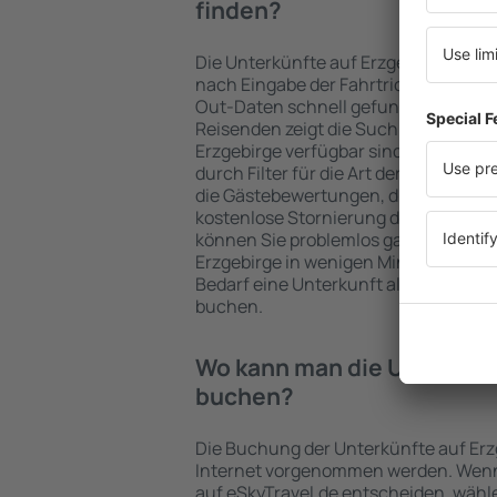
finden?
Die Unterkünfte auf Erzgebirge wer
nach Eingabe der Fahrtrichtung und
Out-Daten schnell gefunden. Nach A
Reisenden zeigt die Suchmaschine a
Erzgebirge verfügbar sind. Die Auswa
durch Filter für die Art der Einrichtu
die Gästebewertungen, die Entfernu
kostenlose Stornierung der Buchung 
können Sie problemlos ganz einfach 
Erzgebirge in wenigen Minuten auswä
Bedarf eine Unterkunft alleine oder
buchen.
Wo kann man die Unterkünf
buchen?
Die Buchung der Unterkünfte auf Erz
Internet vorgenommen werden. Wenn 
auf eSkyTravel.de entscheiden, wähle