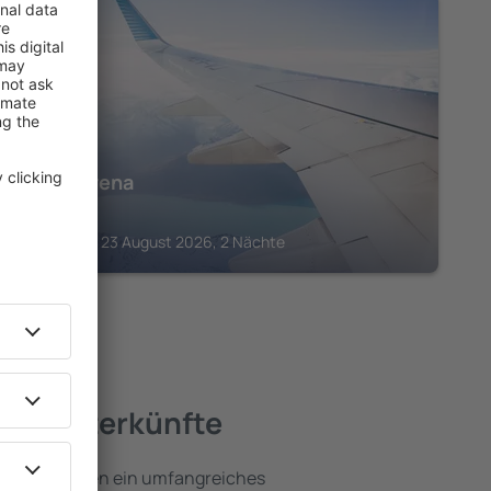
ERZGEBIRGE
Hotel Arena
187
€
Chomutov, 23 August 2026, 2 Nächte
ste Unterkünfte
irge umfassen ein umfangreiches