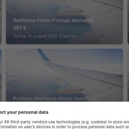
Wellness Hotel Pivovar Monopol
397
€
Teplice, 25 August 2026, 3 Nächte
ERZGEBIRGE
Pytloun Wellness Hotel Hasištejn
109
€
Kadaň, 22 August 2026, 2 Nächte