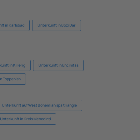
ft in Karlsbad
Unterkunft in Bozi Dar
unft in Killerig
Unterkunft in Encinitas
in Toppenish
Unterkunft auf West Bohemian spa triangle
Unterkunft in Kreis Mehedinți