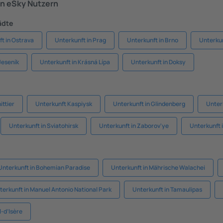
n eSky Nutzern
ädte
t in Ostrava
Unterkunft in Prag
Unterkunft in Brno
Unterkun
Jeseník
Unterkunft in Krásná Lípa
Unterkunft in Doksy
ittier
Unterkunft Kaspiysk
Unterkunft in Glindenberg
Unterk
Unterkunft in Sviatohirsk
Unterkunft in Zaborov'ye
Unterkunft 
Unterkunft in Bohemian Paradise
Unterkunft in Mährische Walachei
terkunft in Manuel Antonio National Park
Unterkunft in Tamaulipas
l-d’Isère