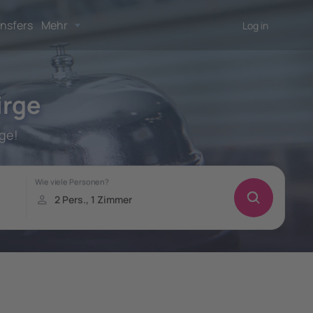
nsfers
Mehr
Log in
irge
ge!