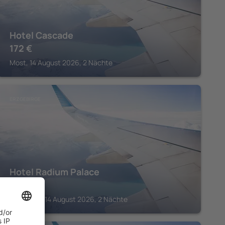
Hotel Cascade
172
€
Most, 14 August 2026, 2 Nächte
ERZGEBIRGE
Hotel Radium Palace
294
€
Jáchymov, 14 August 2026, 2 Nächte