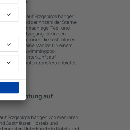
zgebirge?
nterkünften auf Erzgebirge hängen
n Objekts und der Anzahl der Sterne
e, Balkon, Klimaanlage, Tee- und
und Internetzugang, die in den
d. Besucher können die kostenlosen
t benutzen, eine Mahlzeit in einem
ein Hotel mit Swimmingpool
tzlich eine Unterkunft auf
 Gästen Flughafentransfers anbietet.
e Übernachtung auf
 auf Erzgebirge hängen von mehreren
sind Gasthäuser, Hostels und
 teuersten Unterkünfte in Hotels und