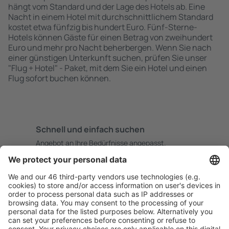
hängt vom Standard und der Lage des Hotels ab. Eine
Nacht in einem Hotel mit durchschnittlichem Standard
kostet etwa fünfzig bis hundert Euro. Fünf-Sterne-
Hotels können Gäste für einen Betrag von zweihundert
Euro und mehr pro Nacht beherbergen. Wenn Sie nach
einer günstigen Unterkunft suchen, prüfen Sie unser
"Flug + Hotel" - Paket, mit dem Sie ein Hotel und einen
Flug sofort buchen können.
Schnell und einfach suchen
Angebot an Ihre Bedürfnisse angepasst.
Sicher planen
Buchen ohne Sorgen mit einer kostenlosen
Stornierungsoption.
Mehr sparen