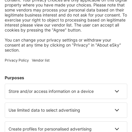
Attraktive Preise und Spezialangebote für eingeloggte
Benutzer.
Unterkünfte, die Sie mögen
Wählen Sie aus über 1,3 Millionen Unterkünften: Hotels,
Hütten, Apartments und andere.
Meist gesuchte Hotels von eSky-Nutzern
Hotels in Tschechien - Beliebte Städte
Hotels in Ostrava
Hotels in Český Krumlov
Hotels in Prag
Hotels in Brno
Hotels in Karlsbad
Hotels in Stachy
Hotels Volary
Hotels in Pavlov
Hotels in Josefuv dul
Hotels in Špindlerův Mlýn