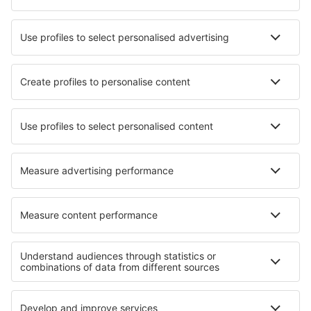
Die besten Hotels - Städte
Hotels in Acate
Hotels in Totensen
Hotels in Replonges
Hotels in Godinne
Hotels in Baltezers
Hotels in Montanejos
Hotels in Badaguas
Hotels in Hillegom
Hotels in Reynes
Hotels in La Roque-Alric
Die besten Hotels - Regionen
Hotels auf Lausitzer Gebirge
Hotels auf Kladske borderlands
Hotels auf Tachovsko - Stribrsko
Hotels auf Mittelböhmen
Hotels in Bohemian Forest
Hotels in der Türkei
Hotels in Quintana Roo
Hotels in Brac Island