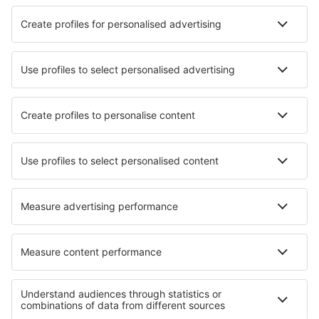
Hotels in Corralejo
Die besten Hotels - Städte
Hotels in Bodmin
Hotels in Groß Wittensee
Hotels in Tepla
Hotels in Prince George
Hotels in Mould Bay
Hotels in Mantua
Hotels in Izvorsko
Hotels in Brzeg
Hotels in Fiorenzuola d'Arda
Hotels in Rancho Santa Fe
Die besten Hotels - Regionen
Hotels in Kantabrien
Hotels in Costa da Morte
Hotels auf Formentera
Hotels in Costa Barcelona
Hotels in Costa de Galicia
Hotels in Western Pomerania