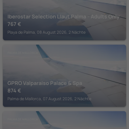
Iberostar Selection Llaut Palma - Adults Only
767
€
Playa de Palma, 08 August 2026, 2 Nächte
PALMA DE MALLORCA
GPRO Valparaiso Palace & Spa
874
€
Palma de Mallorca, 07 August 2026, 2 Nächte
PALMA DE MALLORCA