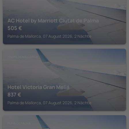
AC Hotel by Marriott Ciutat de Palma
505
€
Palma de Mallorca, 07 August 2026, 2 Nächte
PALMA DE MALLORCA
Hotel Victoria Gran Meliá
837
€
Palma de Mallorca, 07 August 2026, 2 Nächte
PLAYA DE PALMA