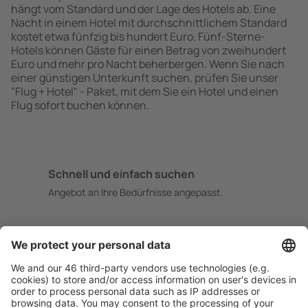
hängt vom Standard und der Lage des Hotels ab. Eine
Nacht in einem Hotel mit durchschnittlichem Standard
kostet etwa fünfzig bis hundert Euro. Fünf-Sterne-
Hotels können Gäste für einen Betrag von zweihundert
Euro und mehr pro Nacht beherbergen. Wenn Sie nach
einer günstigen Unterkunft suchen, prüfen Sie unser
"Flug + Hotel" - Paket, mit dem Sie ein Hotel und einen
Flug sofort buchen können.
Schnell und einfach suchen
Angebot an Ihre Bedürfnisse angepasst.
Sicher planen
Buchen ohne Sorgen mit einer kostenlosen
Stornierungsoption.
Mehr sparen