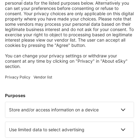
Attraktive Preise und Spezialangebote für eingeloggte
Benutzer.
Unterkünfte, die Sie mögen
Wählen Sie aus über 1,3 Millionen Unterkünften: Hotels,
Hütten, Apartments und andere.
Meist gesuchte Hotels von eSky-Nutzern
Hotels in Spanien - Beliebte Städte
Hotels in Mijas
Hotels in Malaga
Hotels in Madrid
Hotels in Marbella
Hotels in Barcelona
Hotels in Vinaros
Hotels in Los Cristianos
Hotels in Cambrils
Hotels in San Agustin