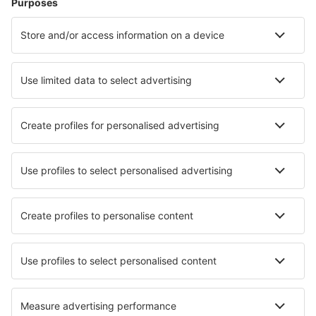
Unterkunft in Mijas
Unterkunft in Cullera
Unterkunft in Ciutadella de Menorca
Unterkunft in Llansa
Unterkunft in Cuenca
Unterkunft in Frigiliana
Die besten Unterkünfte - Städte
Unterkunft Rudna
Unterkunft in Chyliczki
Unterkunft in Kliniska Wielkie
Unterkunft Kitros
Unterkunft in Fayetteville
Unterkunft Mayac
Unterkunft in Bannalec
Unterkunft Mo
Unterkunft in Flühli
Unterkunft in Bonnières-sur-Seine
Die besten Unterkünfte - Regionen