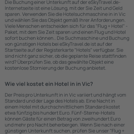
Die Buchung einer Unterkunft auf der eSkyTravel.de-
Internetseite ist eine Lösung, mit der Sie Zeit und Geld
sparen. Verwenden Sie die Hotelsuchmaschine in in Vic
und wählen Sie das Objekt gemäß Ihrer Anforderungen.
Viele Menschen entscheiden sich für das "Flug + Hotel" -
Paket, mit dem Sie Zeit sparen und einen Flug und Hotel
sofort buchen können.. Die Suchmaschine und Buchung
von günstigen Hotels bei eSkyTravel.de ist auf der
Startseite auf der Registerkarte "Hotels" verfügbar. Sie
sind nicht ganz sicher, ob die geplante Reise stattfinden
wird? Überprüfen Sie, ob das gewählte Objekt eine
kostenlose Stornierung der Buchung anbietet.
Wie viel kostet ein Hotel in in Vic?
Der Preis pro Unterkunft in in Vic variiert und hängt vom
Standard und der Lage des Hotels ab. Eine Nacht in
einem Hotel mit durchschnittlichem Standard kostet
etwa fünfzig bis hundert Euro. Fünf-Sterne-Hotels
können Gäste für einen Betrag von zweihundert Euro
und mehr pro Nacht beherbergen. Wenn Sie nach einer
günstigen Unterkunft suchen, prüfen Sie unser "Flug +