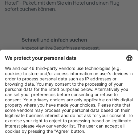
Hotel" - Paket, mit dem Sie ein Hotel und einen Flug
sofort buchen können.
Schnell und einfach suchen
Angebot an Ihre Bedürfnisse angepasst.
Sicher planen
Buchen ohne Sorgen mit einer kostenlosen
Stornierungsoption.
Mehr sparen
Attraktive Preise und Spezialangebote für eingeloggte
Benutzer.
Unterkünfte, die Sie mögen
Wählen Sie aus über 1,3 Millionen Unterkünften: Hotels,
Hütten, Apartments und andere.