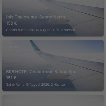
ibis Chalon-sur-Saone North
159
€
Chalon-sur-Saone, 16 August 2026, 2 Nächte
SAINT-RÉMY
B&B HOTEL Chalon-sur-Saône Sud
151
€
Saint-Rémy, 16 August 2026, 2 Nächte
PULIGNY-MONTRACHET