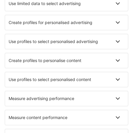
Hotels in Arâches-la-Frasse
Hotels in Clermont-Ferrand
Hotels in Sanary Sur Mer
Die besten Hotels - Städte
Hotels in Trebsen
Hotels in San Clodio
Hotels in Millersburg
Hotels in Alocen
Hotels Southrey
Hotels in Würzburg
Hotels in Boccioleto
Hotels in Clear Lake
Hotels in Wąsowo
Hotels in Bloemendaal
Die besten Hotels - Regionen
Hotels in Provence
Hotels in Provence-Alpes-Côte d’Azur
Hotels in Les Deux Alpes
Hotels in La Plagne