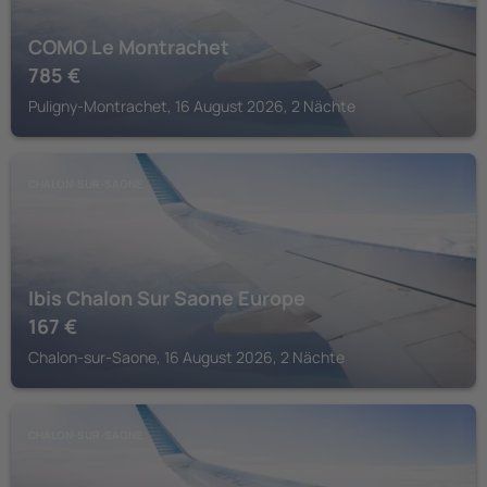
COMO Le Montrachet
785
€
Puligny-Montrachet, 16 August 2026, 2 Nächte
CHALON-SUR-SAONE
Ibis Chalon Sur Saone Europe
167
€
Chalon-sur-Saone, 16 August 2026, 2 Nächte
CHALON-SUR-SAONE