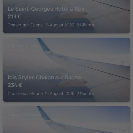
Le Saint-Georges Hotel & Spa
213
€
Chalon-sur-Saone, 16 August 2026, 2 Nächte
CHALON-SUR-SAONE
Ibis Styles Chalon sur Saone
234
€
Chalon-sur-Saone, 16 August 2026, 2 Nächte
PULIGNY-MONTRACHET