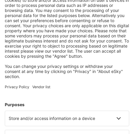
Mehr sparen
Attraktive Preise und Spezialangebote für eingeloggte
Benutzer.
Unterkünfte, die Sie mögen
Wählen Sie aus über 1,3 Millionen Unterkünften: Hotels,
Hütten, Apartments und andere.
Meist gesuchte Hotels von eSky-Nutzern
Hotels in Frankreich - Beliebte Städte
Hotels in Frejus
Hotels in Nizza
Hotels in Paris
Hotels in Le Cap d`Agde
Hotels in Cannes
Hotels in Amiens
Hotels in Toulouse