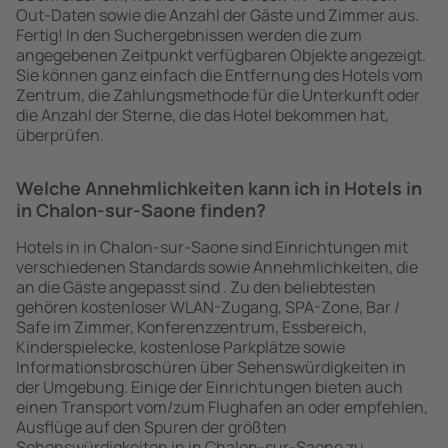
Out-Daten sowie die Anzahl der Gäste und Zimmer aus.
Fertig! In den Suchergebnissen werden die zum
angegebenen Zeitpunkt verfügbaren Objekte angezeigt.
Sie können ganz einfach die Entfernung des Hotels vom
Zentrum, die Zahlungsmethode für die Unterkunft oder
die Anzahl der Sterne, die das Hotel bekommen hat,
überprüfen.
Welche Annehmlichkeiten kann ich in Hotels in
in Chalon-sur-Saone finden?
Hotels in in Chalon-sur-Saone sind Einrichtungen mit
verschiedenen Standards sowie Annehmlichkeiten, die
an die Gäste angepasst sind . Zu den beliebtesten
gehören kostenloser WLAN-Zugang, SPA-Zone, Bar /
Safe im Zimmer, Konferenzzentrum, Essbereich,
Kinderspielecke, kostenlose Parkplätze sowie
Informationsbroschüren über Sehenswürdigkeiten in
der Umgebung. Einige der Einrichtungen bieten auch
einen Transport vom/zum Flughafen an oder empfehlen,
Ausflüge auf den Spuren der größten
Sehenswürdigkeiten in in Chalon-sur-Saone zu