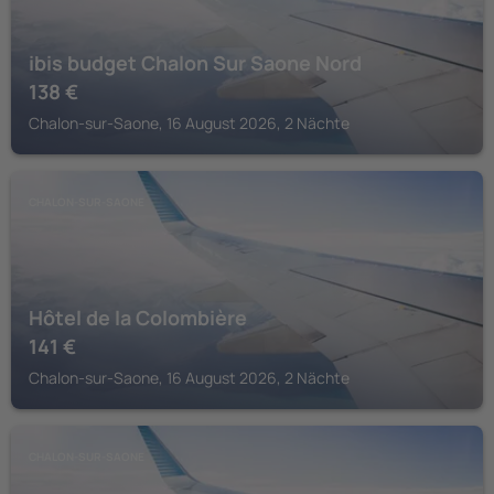
ibis budget Chalon Sur Saone Nord
138
€
Chalon-sur-Saone, 16 August 2026, 2 Nächte
CHALON-SUR-SAONE
Hôtel de la Colombière
141
€
Chalon-sur-Saone, 16 August 2026, 2 Nächte
CHALON-SUR-SAONE