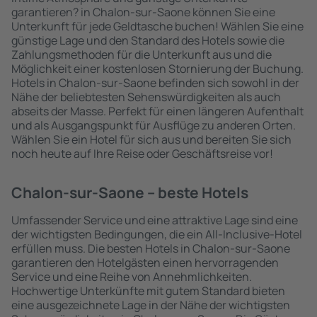
garantieren? in Chalon-sur-Saone können Sie eine
Unterkunft für jede Geldtasche buchen! Wählen Sie eine
günstige Lage und den Standard des Hotels sowie die
Zahlungsmethoden für die Unterkunft aus und die
Möglichkeit einer kostenlosen Stornierung der Buchung.
Hotels in Chalon-sur-Saone befinden sich sowohl in der
Nähe der beliebtesten Sehenswürdigkeiten als auch
abseits der Masse. Perfekt für einen längeren Aufenthalt
und als Ausgangspunkt für Ausflüge zu anderen Orten.
Wählen Sie ein Hotel für sich aus und bereiten Sie sich
noch heute auf Ihre Reise oder Geschäftsreise vor!
Chalon-sur-Saone – beste Hotels
Umfassender Service und eine attraktive Lage sind eine
der wichtigsten Bedingungen, die ein All-Inclusive-Hotel
erfüllen muss. Die besten Hotels in Chalon-sur-Saone
garantieren den Hotelgästen einen hervorragenden
Service und eine Reihe von Annehmlichkeiten.
Hochwertige Unterkünfte mit gutem Standard bieten
eine ausgezeichnete Lage in der Nähe der wichtigsten