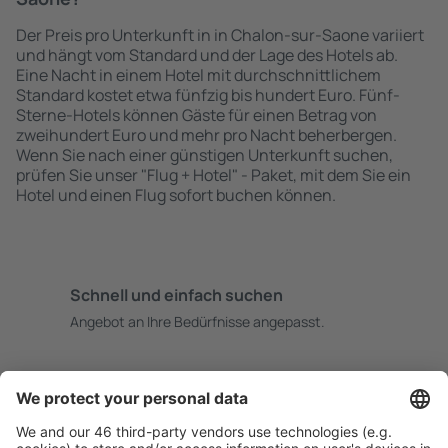
Der Preis pro Unterkunft in in Chalon-sur-Saone variiert
und hängt vom Standard und der Lage des Hotels ab.
Eine Nacht in einem Hotel mit durchschnittlichem
Standard kostet etwa fünfzig bis hundert Euro. Fünf-
Sterne-Hotels können Gäste für einen Betrag von
zweihundert Euro und mehr pro Nacht beherbergen.
Wenn Sie nach einer günstigen Unterkunft suchen,
prüfen Sie unser "Flug + Hotel" - Paket, mit dem Sie ein
Hotel und einen Flug sofort buchen können.
Schnell und einfach suchen
Angebot an Ihre Bedürfnisse angepasst.
Sicher planen
Buchen ohne Sorgen mit einer kostenlosen
Stornierungsoption.