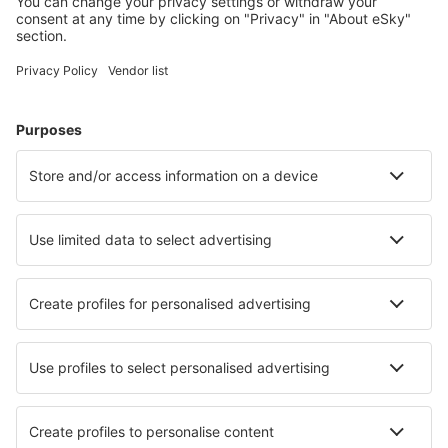
Unterkunft in La Paz
Unterkunft in Cochabamba
Unterkunft in Santa Cruz de la Sierra
Unterkunft in Sucre
Unterkunft in Tarija
Unterkunft in Villa Tunari
Unterkunft in La Bélgica
Unterkunft in Concepcion
Unterkunft in Santa Rosa
Unterkunft in Cobija
Die besten Unterkünfte - Städte
Unterkunft in Autoire
Unterkunft in Aranova
Unterkunft in Vals-les-Bains
Unterkunft in Højslev
Unterkunft in Bindslev
Unterkunft in Wollaston Lake
Unterkunft in Fuencaliente de la Palma