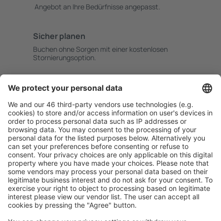
Angebot an Ihre Bedürfnisse angepasst.
Sicher planen
Buchen ohne Sorgen mit einer kostenlosen
Stornierungsoption.
Mehr sparen
Attraktive Preise und Spezialangebote für eingeloggte
Benutzer.
Unterkünfte, die Sie mögen
Wählen Sie aus über 1,3 Millionen Unterkünften: Hotels,
Hütten, Apartments und andere.
Meist gesuchte Unterkünfte von eSky Nutzern
Unterkünfte in Bolivien - Beliebte Städte