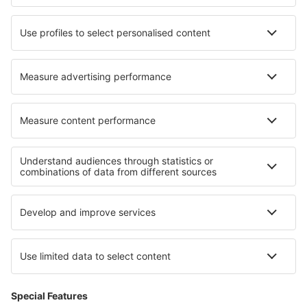
Unterkunft in Mormugao
Unterkunft in Kilpeck
Unterkunft in Kingsbury
Die besten Unterkünfte - Regionen
Unterkunft in El Beni
Unterkunft in La Paz
Unterkunft in Santa Cruz
Unterkunft in Lake Titicaca
Unterkunft in Cochabamba
Unterkunft auf der Eastern Anatolia
Unterkunft in Rila Mountains
Unterkunft in Masovian
Unterkunft in Wigierski-Nationalpark
Unterkunft in Honduras