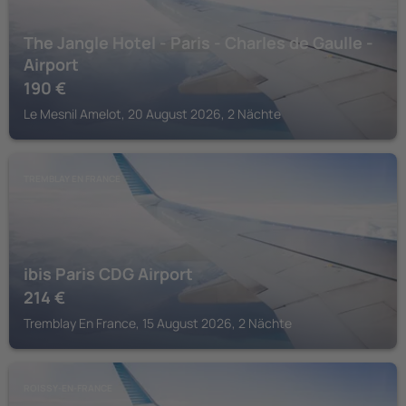
The Jangle Hotel - Paris - Charles de Gaulle -
Airport
190
€
Le Mesnil Amelot, 20 August 2026, 2 Nächte
TREMBLAY EN FRANCE
ibis Paris CDG Airport
214
€
Tremblay En France, 15 August 2026, 2 Nächte
ROISSY-EN-FRANCE