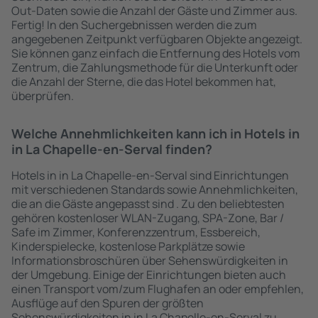
Out-Daten sowie die Anzahl der Gäste und Zimmer aus.
Fertig! In den Suchergebnissen werden die zum
angegebenen Zeitpunkt verfügbaren Objekte angezeigt.
Sie können ganz einfach die Entfernung des Hotels vom
Zentrum, die Zahlungsmethode für die Unterkunft oder
die Anzahl der Sterne, die das Hotel bekommen hat,
überprüfen.
Welche Annehmlichkeiten kann ich in Hotels in
in La Chapelle-en-Serval finden?
Hotels in in La Chapelle-en-Serval sind Einrichtungen
mit verschiedenen Standards sowie Annehmlichkeiten,
die an die Gäste angepasst sind . Zu den beliebtesten
gehören kostenloser WLAN-Zugang, SPA-Zone, Bar /
Safe im Zimmer, Konferenzzentrum, Essbereich,
Kinderspielecke, kostenlose Parkplätze sowie
Informationsbroschüren über Sehenswürdigkeiten in
der Umgebung. Einige der Einrichtungen bieten auch
einen Transport vom/zum Flughafen an oder empfehlen,
Ausflüge auf den Spuren der größten
Sehenswürdigkeiten in in La Chapelle-en-Serval zu