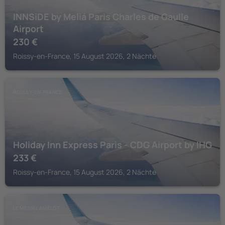
INNSiDE by Meliá Paris Charles de Gaulle
Airport
230
€
Roissy-en-France, 15 August 2026, 2 Nächte
ROISSY-EN-FRANCE
Holiday Inn Express Paris - CDG Airport by IHG
233
€
Roissy-en-France, 15 August 2026, 2 Nächte
LE MESNIL AMELOT