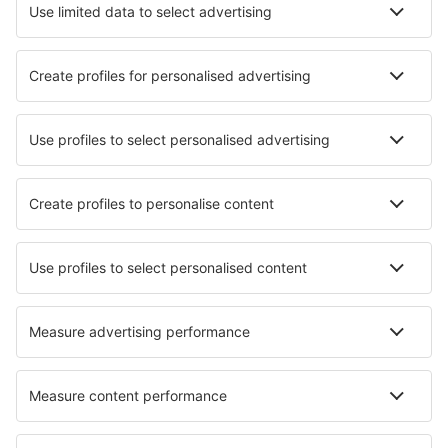
Hotels in Concarneau
Hotels in Moliets et Maa
Die besten Hotels - Städte
Hotels in Rindge
Hotels in Großjena
Hotels in Marktsteft
Hotels in Ouddorp
Hotels in Sweet Springs
Hotels in Easton
Hotels in Wrixum
Hotels in Newel
Hotels in Lexington
Hotels in Breuil-Cervinia
Die besten Hotels - Regionen
Hotels in Mont Blanc Region
Hotels in Midi-Pyrenees
Hotels in Aquitanien
Hotels in Ile-de-France
Hotels in Côte d’Azur
Hotels on Ko Lanta