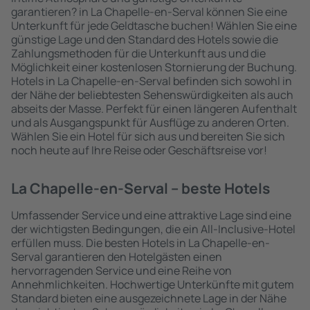
garantieren? in La Chapelle-en-Serval können Sie eine
Unterkunft für jede Geldtasche buchen! Wählen Sie eine
günstige Lage und den Standard des Hotels sowie die
Zahlungsmethoden für die Unterkunft aus und die
Möglichkeit einer kostenlosen Stornierung der Buchung.
Hotels in La Chapelle-en-Serval befinden sich sowohl in
der Nähe der beliebtesten Sehenswürdigkeiten als auch
abseits der Masse. Perfekt für einen längeren Aufenthalt
und als Ausgangspunkt für Ausflüge zu anderen Orten.
Wählen Sie ein Hotel für sich aus und bereiten Sie sich
noch heute auf Ihre Reise oder Geschäftsreise vor!
La Chapelle-en-Serval – beste Hotels
Umfassender Service und eine attraktive Lage sind eine
der wichtigsten Bedingungen, die ein All-Inclusive-Hotel
erfüllen muss. Die besten Hotels in La Chapelle-en-
Serval garantieren den Hotelgästen einen
hervorragenden Service und eine Reihe von
Annehmlichkeiten. Hochwertige Unterkünfte mit gutem
Standard bieten eine ausgezeichnete Lage in der Nähe