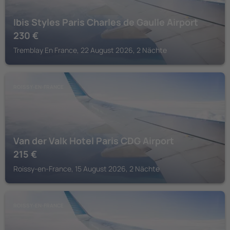
Ibis Styles Paris Charles de Gaulle Airport
230
€
Tremblay En France, 22 August 2026, 2 Nächte
ROISSY-EN-FRANCE
Van der Valk Hotel Paris CDG Airport
215
€
Roissy-en-France, 15 August 2026, 2 Nächte
ROISSY-EN-FRANCE