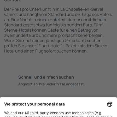
Der Preis pro Unterkunft in in La Chapelle-en-Serval
variiert und hängt vom Standard und der Lage des Hotels
ab. Eine Nacht in einem Hotel mit durchschnittlichem
Standard kostet etwa fünfzig bis hundert Euro. Fünf-
Sterne-Hotels können Gäste für einen Betrag von
zweihundert Euro und mehr pro Nacht beherbergen.
Wenn Sie nach einer günstigen Unterkunft suchen,
prüfen Sie unser "Flug + Hotel" - Paket, mit dem Sie ein
Hotel und einen Flug sofort buchen können.
Schnell und einfach suchen
Angebot an Ihre Bedürfnisse angepasst.
Sicher planen
Buchen ohne Sorgen mit einer kostenlosen
Stornierungsoption.