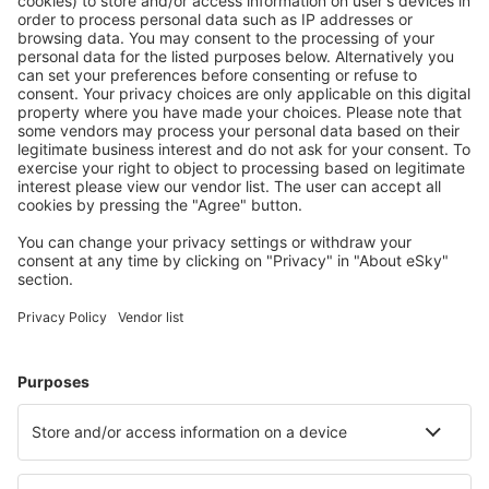
Mehr sparen
Attraktive Preise und Spezialangebote für eingeloggte
Benutzer.
Unterkünfte, die Sie mögen
Wählen Sie aus über 1,3 Millionen Unterkünften: Hotels,
Hütten, Apartments und andere.
Meist gesuchte Hotels von eSky-Nutzern
Hotels in Frankreich - Beliebte Städte
Hotels in Nizza
Hotels in Paris
Hotels in Le Cap d`Agde
Hotels in Cannes
Hotels in Frejus
Hotels in Capbreton
Hotels in Balaruc-les-Bains
Hotels in Briancon