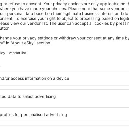
ENGLAND
InterContinental London Park Lane by
IHG
824
€
London, 23 August 2026, 2 Nächte
Mehr Angebote prüfen in England
nd
England – best
 Sie Unterkünfte für jede
Die Unterkünfte in Englan