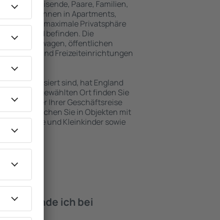
für Alleinreisende, Paare, Familien,
 Besucher können in Apartments,
achten, die maximale Privatsphäre
 von England befinden. Die
ähe zu Mietwagen, öffentlichen
, Service- und Freizeiteinrichtungen
en Erholung.
ten interessiert sind, hat England
. An dem ausgewählten Ort finden Sie
s Urlaubs oder Ihrer Geschäftsreise
n England buchen Sie in Objekten mit
e, Säuglinge und Kleinkinder sowie
 Haustieren.
iten finde ich bei
land?