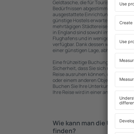
Geldtasche, die für Touristen mit un
Bedürfnissen abgestimmt sind. Gerä
ausgestattete Einrichtungen mit vie
günstige Hostels erwarten die Besuch
mehrtägigen Städtereise übernachte
in England sind sowohl im Zentrum al
Flughafens und in weniger beliebten 
verfügbar. Dank dessen wählen Sie ei
einer günstigen Lage, abhängig von 
Eine frühzeitige Buchung der Unterku
Sicherheit, dass Sie sich nach dem E
Reise ausruhen können, ohne nach e
oder einem anderen Objekt für Reis
Buchen Sie Ihre Unterkunft vor dem
Ihre Reise wird in einer angenehmer
Wie kann man die Unterkün
finden?