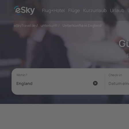
Flug+Hotel
Flüge
Kurzurlaub
Urlaub
eSkyTravel.de
/
unterkunft
/
Unterkünfte in England
Gü