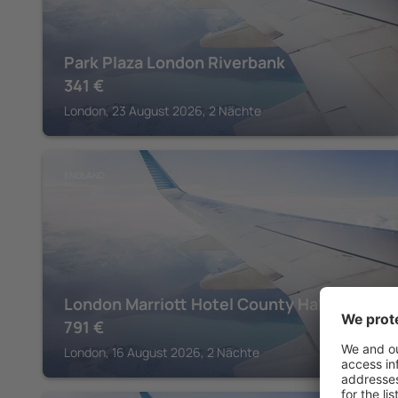
Park Plaza London Riverbank
341
€
London, 23 August 2026, 2 Nächte
ENGLAND
London Marriott Hotel County Hall
791
€
London, 16 August 2026, 2 Nächte