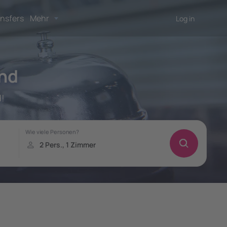
nsfers
Mehr
Log in
and
!