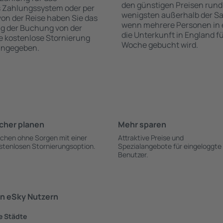
den günstigen Preisen rund
s Zahlungssystem oder per
wenigsten außerhalb der Sa
 von der Reise haben Sie das
wenn mehrere Personen in
ng der Buchung von der
die Unterkunft in England f
die kostenlose Stornierung
Woche gebucht wird.
 angegeben.
cher planen
Mehr sparen
chen ohne Sorgen mit einer
Attraktive Preise und
stenlosen Stornierungsoption.
Spezialangebote für eingeloggte
Benutzer.
n eSky Nutzern
e Städte