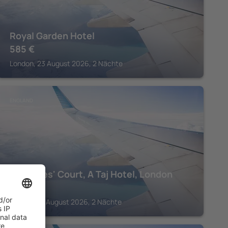
Royal Garden Hotel
585
€
London, 23 August 2026, 2 Nächte
ENGLAND
St. James' Court, A Taj Hotel, London
535
€
London, 16 August 2026, 2 Nächte