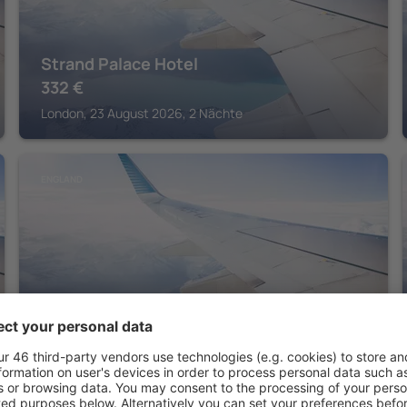
Strand Palace Hotel
332
€
London, 23 August 2026, 2 Nächte
ENGLAND
Park Plaza London Waterloo
318
€
London, 23 August 2026, 2 Nächte