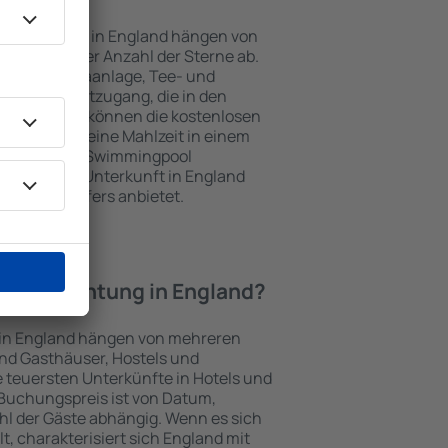
nterkünften in England hängen von
jekts und der Anzahl der Sterne ab.
Balkon, Klimaanlage, Tee- und
und Internetzugang, die in den
d. Besucher können die kostenlosen
t benutzen, eine Mahlzeit in einem
ein Hotel mit Swimmingpool
tzlich eine Unterkunft in England
ghafentransfers anbietet.
e Übernachtung in England?
 in England hängen von mehreren
sind Gasthäuser, Hostels und
 teuersten Unterkünfte in Hotels und
Buchungspreis ist von Datum,
l der Gäste abhängig. Wenn es sich
 charakterisiert sich England mit