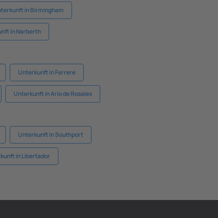
terkunft in Birmingham
nft in Narberth
Unterkunft in Ferrere
Unterkunft in Ario de Rosales
Unterkunft in Southport
kunft in Libertador