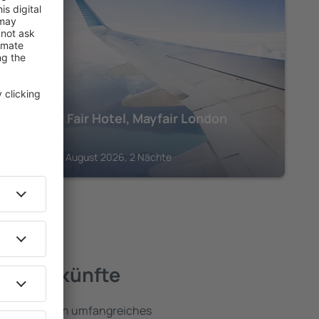
ENGLAND
The May Fair Hotel, Mayfair London
701
€
London, 23 August 2026, 2 Nächte
e Unterkünfte
d umfassen ein umfangreiches