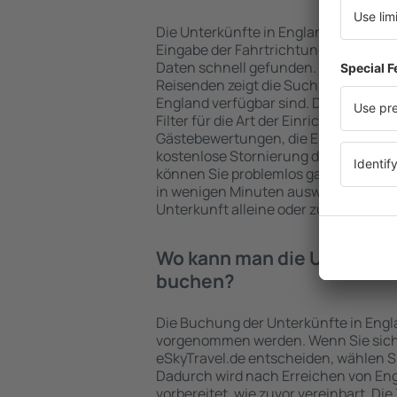
Die Unterkünfte in England werden 
Eingabe der Fahrtrichtung und der 
Daten schnell gefunden. Nach Auswa
Reisenden zeigt die Suchmaschine an
England verfügbar sind. Die Auswahl 
Filter für die Art der Einrichtung und 
Gästebewertungen, die Entfernung 
kostenlose Stornierung der Buchung 
können Sie problemlos ganz einfach 
in wenigen Minuten auswählen. Sie k
Unterkunft alleine oder zusammen m
Wo kann man die Unterkünf
buchen?
Die Buchung der Unterkünfte in Engl
vorgenommen werden. Wenn Sie sich
eSkyTravel.de entscheiden, wählen Si
Dadurch wird nach Erreichen von En
vorbereitet, wie zuvor vereinbart. Die