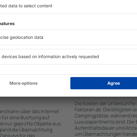
von der Suchmaschine nach
Die Annehmlichkeiten bei U
Check-In- und Check-Out-
der Art des ausgewählten Ob
hl der Anzahl der
Gäste nutzen Küchenzeile, 
, welche Unterkünfte in
Kaffeezubehör, Handtücher 
der Unterkunft wird durch
Unterkünften verfügbar sin
die Anzahl der Sterne, die
Parkplätze an der Unterkunf
zum Zentrum und die
Restaurant bestellen oder 
erleichtert. Dadurch
auswählen. Sie können zusä
eine Unterkunft in England
buchen, die den Gästen Flu
önnen je nach Bedarf eine
it dem Flug buchen.
te in England
Wie viel kostet ein
Die Kosten der Unterkünfte
Faktoren ab. Die billigsten 
and kann über das Internet
Campingplätze, während die
 für eine Buchung auf
Luxusapartments sind. Der 
e nur geprüfte Objekte aus.
Aufenthaltsdauer und Anzah
gland die Übernachtung
um Übernachtungen handelt,
 Zahlung für das