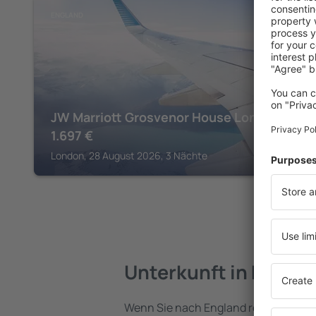
ENGLAND
JW Marriott Grosvenor House London
1.697
€
London, 28 August 2026, 3 Nächte
Unterkunft in Engla
Wenn Sie nach England reisen, finden