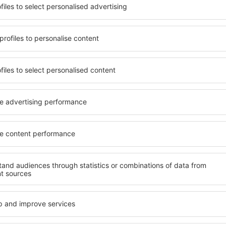
terschiedlichen
Angebot von vielen Objekten 
umige und komfortabel
Senioren und Gruppen. Die
len Annehmlichkeiten und
Hotels und Pensionen übern
er, wo sie während einer
bieten und sich im Zentrum
n können. Die Unterkünfte
Annehmlichkeiten wie die N
s auch in der Nähe des
Verkehrsmitteln, Geschäften
Stadtteilen oder Regionen
sind die Garantie einer gut
ne Unterkunft in England in
Ihren weiteren Vorhaben.
Wenn Sie an Luxusunterkünf
ein breites Angebot für Sie
nft in England gibt die
alles, was Sie während Ihre
rreichen des Ziels nach der
benötigen. Die Unterkunft i
inem Hotel, einer Wohnung
Einrichtungen für Behindert
ende suchen zu müssen.
für Reisende zusammen mit
 Besuch von England und
en Atmosphäre verlaufen.
fte in England
Welche Annehmlichke
Unterkünften in Eng