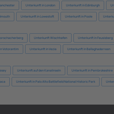
Manchester
Unterkunft in London
Unterkunft in Edinburgh
Un
almouth
Unterkunft in Lowestoft
Unterkunft in Poole
Unterku
 Rorschacherberg
Unterkunft Wischhafen
Unterkunft in Feusisberg
in Votorantim
Unterkunft in Vezia
Unterkunft in Ballaghaderreen
lesey
Unterkunft auf den Kanalinseln
Unterkunft in Pembrokeshire
xaca
Unterkunft in Palo Alto Battlefield National Historic Park
Unter