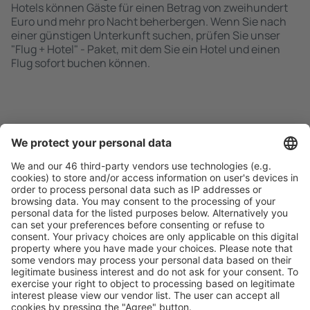
Hotels können Gäste für einen Betrag von zweihundert
Euro und mehr pro Nacht beherbergen. Wenn Sie nach
einer günstigen Unterkunft suchen, prüfen Sie unser
"Flug + Hotel" - Paket, mit dem Sie ein Hotel und einen
Flug sofort buchen können.
Schnell und einfach suchen
Angebot an Ihre Bedürfnisse angepasst.
Sicher planen
Buchen ohne Sorgen mit einer kostenlosen
Stornierungsoption.
Mehr sparen
Attraktive Preise und Spezialangebote für eingeloggte
Benutzer.