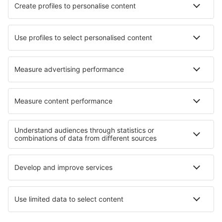
Hotels in Bang Sao Thong
Hotels in Ratece
Hotels in Montescudaio
Hotels in Orta Nova
Hotels in Langreo
Hotels Nowogard
Hotels in Offenburg
Hotels in Porto Torres
Die besten Hotels - Regionen
Hotels in Aquitanien
Hotels in Côte d’Azur
Hotels in Arc
Hotels in Courchevel
Hotels in Loire-Tal
Hotels in Kashubia
Hotels Crater Lake
Hotels in Sal
Hotels in Guerrero
Hotels in Porto