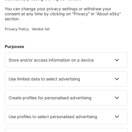
Unterkünfte, die Sie mögen
Wählen Sie aus über 1,3 Millionen Unterkünften: Hotels,
Hütten, Apartments und andere.
Meist gesuchte Hotels von eSky-Nutzern
Hotels in Frankreich - Beliebte Städte
Hotels in Nizza
Hotels in Cannes
Hotels in Frejus
Hotels in Paris
Hotels in Le Cap d`Agde
Hotels in Anglet
Hotels in Val-d'Isere
Hotels in Montgenevre
Hotels in Crozon
Hotels in Lille
Die besten Hotels - Städte
Hotels in Springfield
Hotels in Tolmezzo