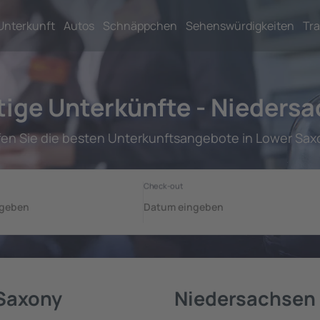
Unterkunft
Autos
Schnäppchen
Sehenswürdigkeiten
Tra
ige Unterkünfte - Nieders
fen Sie die besten Unterkunftsangebote in Lower Sax
 Saxony
Niedersachsen 