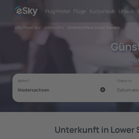
Flug+Hotel
Flüge
Kurzurlaub
Urlaub
eSkyTravel.de
/
unterkunft
/
Unterkünfte in Lower Saxony
Günst
Prü
Unterkunft in Lower