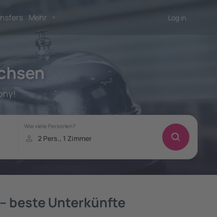
nsfers
Mehr
Log in
achsen
ony!
– beste Unterkünfte