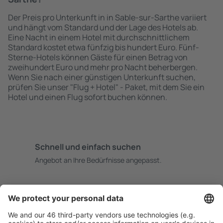
Der Preis pro Unterkunft in in Sable-sur-Sarthe variiert
und hängt vom Standard und der Lage des Hotels ab.
Eine Nacht in einem Hotel mit durchschnittlichem
Standard kostet etwa fünfzig bis hundert Euro. Fünf-
Sterne-Hotels können Gäste für einen Betrag von
zweihundert Euro und mehr pro Nacht beherbergen.
Wenn Sie nach einer günstigen Unterkunft suchen,
prüfen Sie unser "Flug + Hotel" - Paket, mit dem Sie ein
Hotel und einen Flug sofort buchen können.
Schnell und einfach suchen
Angebot an Ihre Bedürfnisse angepasst.
Sicher planen
Buchen ohne Sorgen mit einer kostenlosen
Stornierungsoption.