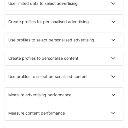
Hotels in Lourdes
Die besten Hotels - Städte
Hotels in Hilton
Hotels in Avon
Hotels in Guidonia Montecelio
Hotels Xinxing
Hotels Waiohinu
Hotels in Riverside
Hotels in Campo Bom
Hotels in Heilsbronn
Hotels in Nominingue
Hotels in Ruislip
Die besten Hotels - Regionen
Hotels in Aquitanien
Hotels in Champagne
Hotels in der Französische Riviera
Hotels in Trois Vallées
Hotels in Provence-Alpes-Côte d’Azur