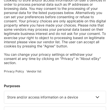
Mehr sparen
Attraktive Preise und Spezialangebote für eingeloggte
Benutzer.
Unterkünfte, die Sie mögen
Wählen Sie aus über 1,3 Millionen Unterkünften: Hotels,
Hütten, Apartments und andere.
Meist gesuchte Hotels von eSky-Nutzern
Hotels in Frankreich - Beliebte Städte
Hotels in Paris
Hotels in Frejus
Hotels in Le Cap d`Agde
Hotels in Nizza
Hotels in Cannes
Hotels in Morillon
Hotels in Metz
Hotels in Les Allues
Hotels in Dieppe