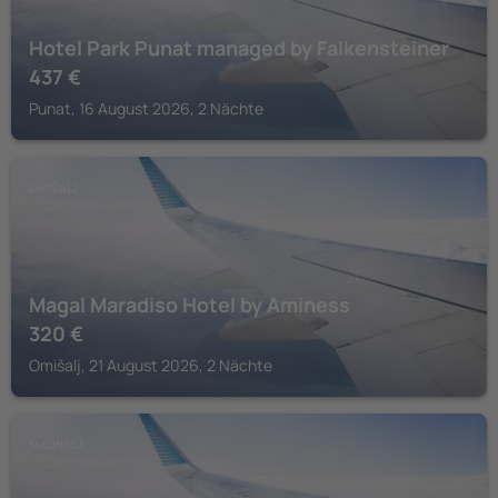
Hotel Park Punat managed by Falkensteiner
437
€
Punat, 16 August 2026, 2 Nächte
OMIŠALJ
Magal Maradiso Hotel by Aminess
320
€
Omišalj, 21 August 2026, 2 Nächte
MALINSKA