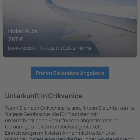
Hotel Ruža
287
€
Novi Vinodolski, 16 August 2026, 2 Nächte
Prüfen Sie andere Angebote
Unterkunft in Crikvenica
Wenn Sie nach Crikvenica reisen, finden Sie Unterkünfte
für jede Geldtasche, die für Touristen mit
unterschiedlichen Bedürfnissen abgestimmt sind.
Geräumige und komfortabel ausgestattete
Einrichtungen mit vielen Annehmlichkeiten und
günstige Hostels erwarten die Besucher, wo sie während