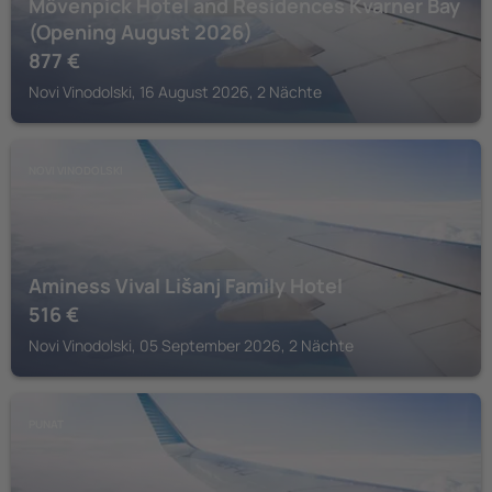
Mövenpick Hotel and Residences Kvarner Bay
(Opening August 2026)
877
€
Novi Vinodolski, 16 August 2026, 2 Nächte
NOVI VINODOLSKI
Aminess Vival Lišanj Family Hotel
516
€
Novi Vinodolski, 05 September 2026, 2 Nächte
PUNAT