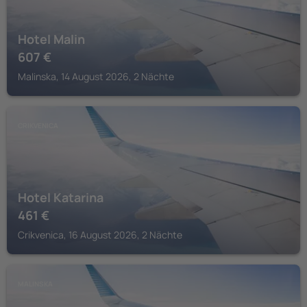
Hotel Malin
607
€
Malinska, 14 August 2026, 2 Nächte
CRIKVENICA
Hotel Katarina
461
€
Crikvenica, 16 August 2026, 2 Nächte
MALINSKA