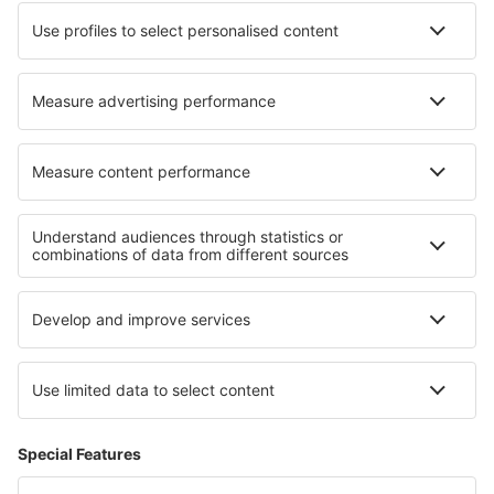
Unterkunft in Straelen
Die besten Unterkünfte - Regionen
Unterkunft in Süddalmatien
Unterkunft an der Makarska Riviera
Unterkunft auf Korcula
Unterkunft auf Hvar
Unterkunft in Istrien
Unterkunft in Guatemala
Unterkunft in Campeche
Unterkunft in Arc
Unterkunft im Wildreservat Karongwe
Unterkunft in Saltfjellet-Svartisen-Nationalpark