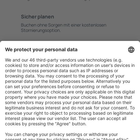
Sicher planen
Buchen ohne Sorgen mit einer kostenlosen
Stornierungsoption.
Mehr sparen
Attraktive Preise und Spezialangebote für eingeloggte
Benutzer.
Unterkünfte, die Sie mögen
Wählen Sie aus über 1,3 Millionen Unterkünften: Hotels,
Hütten, Apartments und andere.
Meist gesuchte Unterkünfte von eSky Nutzern
Unterkünfte in Kroatien - Beliebte Städte
Unterkunft in Zadar
Unterkunft in Pula