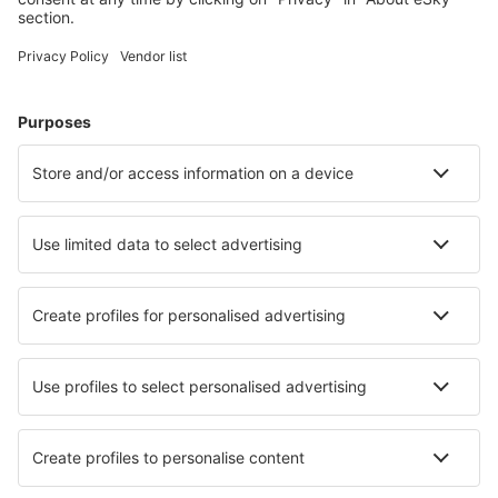
Unterkunft in Porec
Unterkunft in Split
Unterkunft in Dubrovnik
Unterkunft in Tar
Unterkunft in Tkon
Unterkunft in Vrbnik
Unterkunft in Vela Luka
Unterkunft in Baška Voda
Die besten Unterkünfte - Städte
Unterkunft in Lemon Tree Passage
Unterkunft in Polop De La Marina
Unterkunft in Hulshout
Unterkunft in Bhaktapur
Unterkunft in Martil
Unterkunft in El Guelati
Unterkunft in Prats
Unterkunft in Paúls
Unterkunft in Moidieu Detourbe