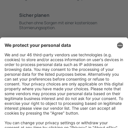
Sicher planen
Buchen ohne Sorgen mit einer kostenlosen
Stornierungsoption.
Mehr sparen
Attraktive Preise und Spezialangebote für eingeloggte
Benutzer.
Unterkünfte, die Sie mögen
Wählen Sie aus über 1,3 Millionen Unterkünften: Hotels,
Hütten, Apartments und andere.
Meist gesuchte Unterkünfte von eSky Nutzern
Unterkünfte in Spanien - Beliebte Städte
Unterkunft in Mijas
Unterkunft in Madrid