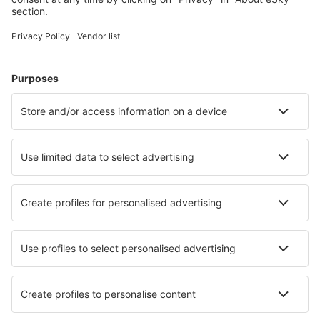
Unterkunft in Marbella
Unterkunft in Barcelona
Unterkunft in Malaga
Unterkunft in Alhaurin de la Torre
Unterkunft in Benasque
Unterkunft in Teulada
Unterkunft in Alora
Unterkunft in Monachil
Die besten Unterkünfte - Städte
Unterkunft in Bezzecca
Unterkunft Thurning
Unterkunft in Massignano
Unterkunft in Langho
Unterkunft in St Mawes
Unterkunft in Silly-Tillard
Unterkunft in Valence-en-Brie
Unterkunft in Pieniężno
Unterkunft in Aversa
Unterkunft in Matangi Island