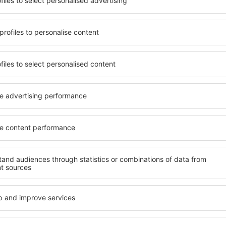
terschiedlichen
Angebot von vielen Objekten 
umige und komfortabel
Senioren und Gruppen. Die
len Annehmlichkeiten und
Hotels und Pensionen übern
er, wo sie während einer
bieten und sich im Zentrum
n können. Die Unterkünfte
Annehmlichkeiten wie die N
ls auch in der Nähe des
Verkehrsmitteln, Geschäften
Stadtteilen oder Regionen
sind die Garantie einer gut
ine Unterkunft in Kenmare
n Ihren weiteren Vorhaben.
Wenn Sie an Luxusunterkünf
ein breites Angebot für Sie
nft in Kenmare gibt die
alles, was Sie während Ihre
rreichen des Ziels nach der
benötigen. Die Unterkunft 
inem Hotel, einer Wohnung
mit Einrichtungen für Behin
ende suchen zu müssen.
sowie für Reisende zusamm
 Besuch von Kenmare und
en Atmosphäre verlaufen.
fte in Kenmare
Welche Annehmlichke
Unterkünften in Ke