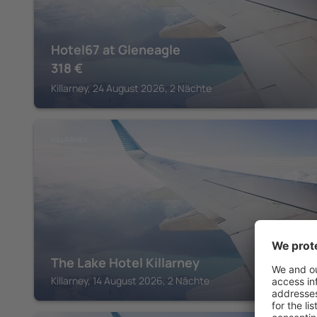
Hotel67 at Gleneagle
318
€
Killarney, 24 August 2026, 2 Nächte
KILLARNEY
The Lake Hotel Killarney
Killarney, 14 August 2026, 2 Nächte