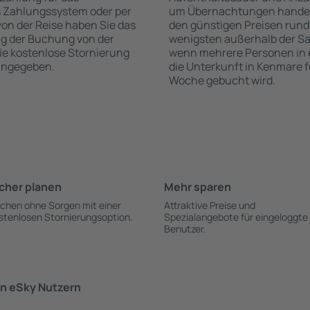
s Zahlungssystem oder per
um Übernachtungen handelt,
 von der Reise haben Sie das
den günstigen Preisen rund
ng der Buchung von der
wenigsten außerhalb der Sa
die kostenlose Stornierung
wenn mehrere Personen in
 angegeben.
die Unterkunft in Kenmare f
Woche gebucht wird.
cher planen
Mehr sparen
chen ohne Sorgen mit einer
Attraktive Preise und
stenlosen Stornierungsoption.
Spezialangebote für eingeloggte
Benutzer.
n eSky Nutzern