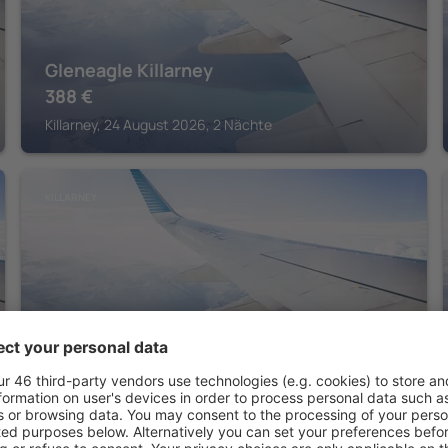
Gleneagle Killarney
388
€
Killarney, 24 August 2026, 2 Nächte
KILLARNEY
Cahernane House Hotel
Killarney, 14 August 2026, 2 Nächte