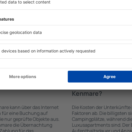
 von der Suchmaschine nach
Die Annehmlichkeiten bei 
Check-In- und Check-Out-
der Art des ausgewählten Ob
hl der Anzahl der
Gäste nutzen Küchenzeile, 
, welche Unterkünfte in
Kaffeezubehör, Handtücher 
 der Unterkunft wird durch
Unterkünften verfügbar sin
die Anzahl der Sterne, die
Parkplätze an der Unterkunf
zum Zentrum und die
Restaurant bestellen oder 
erleichtert. Dadurch
auswählen. Sie können zusä
eine Unterkunft in Kenmare
buchen, die den Gästen Flu
önnen je nach Bedarf eine
it dem Flug buchen.
fte in Kenmare
Wie viel kostet ein
Kenmare?
are kann über das Internet
Die Kosten der Unterkünft
 für eine Buchung auf
Faktoren ab. Die billigsten 
e nur geprüfte Objekte aus.
Campingplätze, während die
enmare die Übernachtung
Luxusapartments sind. Der 
 Zahlung für das
Aufenthaltsdauer und Anzah