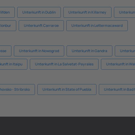
lifden
Unterkunft in Dublin
Unterkunft in Killarney
Unterkun
Clonbur
Unterkunft Carraroe
Unterkunft in Lettermacaward
esse
Unterkunft in Nowogrod
Unterkunft in Gandra
Unterkun
unft in Itaipu
Unterkunft in La Salvetat-Peyrales
Unterkunft in Wa
hovsko - Stribrsko
Unterkunft in State of Puebla
Unterkunft in Bad 