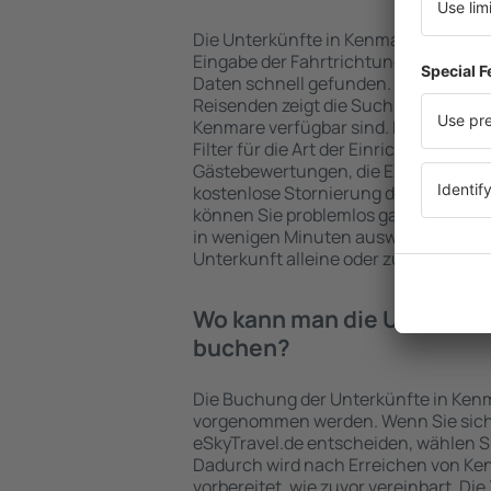
Die Unterkünfte in Kenmare werden
Eingabe der Fahrtrichtung und der 
Daten schnell gefunden. Nach Auswa
Reisenden zeigt die Suchmaschine an
Kenmare verfügbar sind. Die Auswahl
Filter für die Art der Einrichtung und 
Gästebewertungen, die Entfernung 
kostenlose Stornierung der Buchung 
können Sie problemlos ganz einfach 
in wenigen Minuten auswählen. Sie k
Unterkunft alleine oder zusammen m
Wo kann man die Unterkün
buchen?
Die Buchung der Unterkünfte in Kenm
vorgenommen werden. Wenn Sie sich
eSkyTravel.de entscheiden, wählen Si
Dadurch wird nach Erreichen von K
vorbereitet, wie zuvor vereinbart. Die