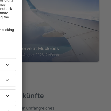
KILLARNEY
The Reserve at Muckross
Killarney, 14 August 2026, 2 Nächte
e Unterkünfte
e umfassen ein umfangreiches