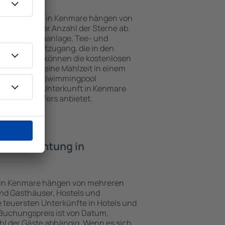
Unterkünften in Kenmare hängen von
jekts und der Anzahl der Sterne ab.
Balkon, Klimaanlage, Tee- und
und Internetzugang, die in den
d. Besucher können die kostenlosen
t benutzen, eine Mahlzeit in einem
ein Hotel mit Swimmingpool
tzlich eine Unterkunft in Kenmare
ghafentransfers anbietet.
e Übernachtung in
e in Kenmare hängen von mehreren
sind Gasthäuser, Hostels und
 teuersten Unterkünfte in Hotels und
Buchungspreis ist von Datum,
l der Gäste abhängig. Wenn es sich