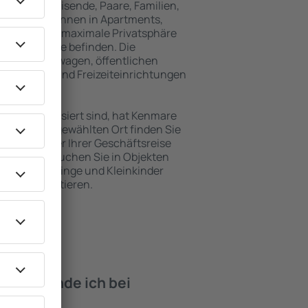
für Alleinreisende, Paare, Familien,
 Besucher können in Apartments,
achten, die maximale Privatsphäre
 von Kenmare befinden. Die
ähe zu Mietwagen, öffentlichen
, Service- und Freizeiteinrichtungen
en Erholung.
ten interessiert sind, hat Kenmare
. An dem ausgewählten Ort finden Sie
s Urlaubs oder Ihrer Geschäftsreise
in Kenmare buchen Sie in Objekten
derte, Säuglinge und Kleinkinder
en mit Haustieren.
iten finde ich bei
nmare?