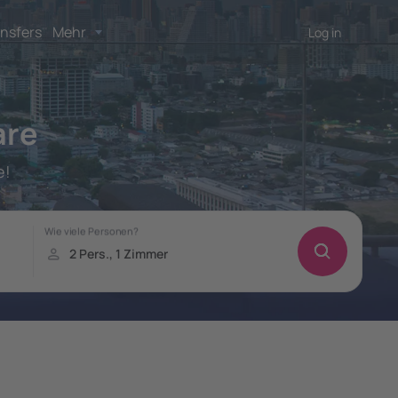
nsfers
Mehr
Log in
are
e!