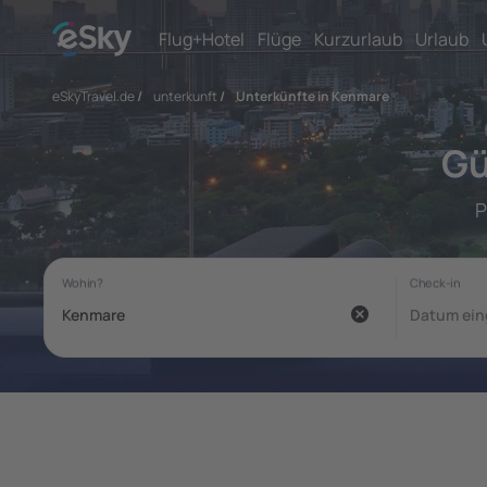
Flug+Hotel
Flüge
Kurzurlaub
Urlaub
eSkyTravel.de
/
unterkunft
/
Unterkünfte in Kenmare
Gü
P