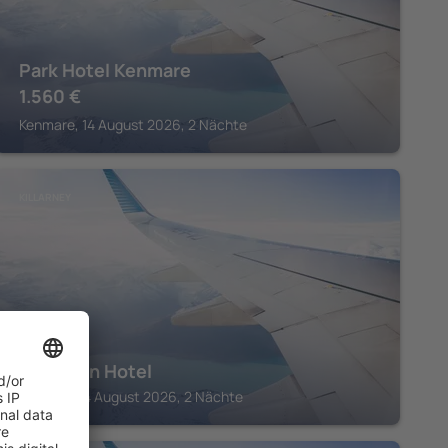
Park Hotel Kenmare
1.560
€
Kenmare, 14 August 2026, 2 Nächte
KILLARNEY
Parkavon Hotel
Killarney, 14 August 2026, 2 Nächte