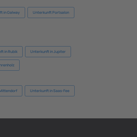
ft in Galway
Unterkunft Portsalon
ft in Rubik
Unterkunft in Jupiter
hrenholz
Mittendorf
Unterkunft in Saas-Fee