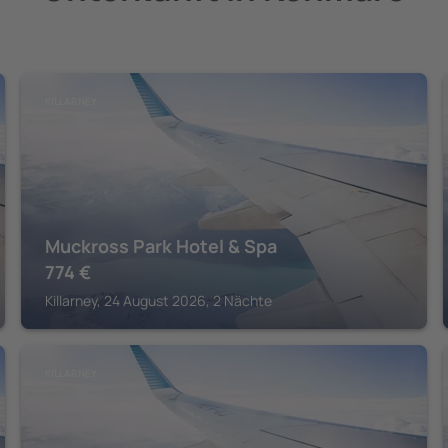
KILLARNEY
Muckross Park Hotel & Spa
774
€
Killarney, 24 August 2026, 2 Nächte
KILLARNEY