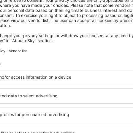
KENMARE
Sheen Falls Lodge
Kenmare, 14 August 2026, 2 Nächte
Mehr Angebote prüfen in Kenmare
re
Kenmare – best
n Sie Unterkünfte für jede
Die Unterkünfte in Kenmar