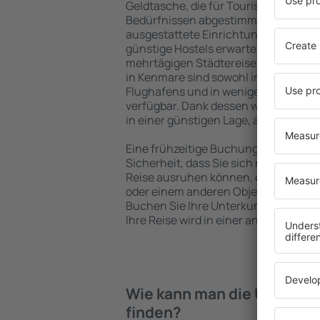
Geldtasche, die für Touristen mit un
Bedürfnissen abgestimmt sind. Gerä
ausgestattete Einrichtungen mit vie
günstige Hostels erwarten die Besuch
mehrtägigen Städtereise übernachte
in Kenmare sind sowohl im Zentrum a
Flughafens und in weniger beliebten 
verfügbar. Dank dessen wählen Sie e
in einer günstigen Lage, abhängig vo
Eine frühzeitige Buchung der Unterku
Sicherheit, dass Sie sich nach dem E
Reise ausruhen können, ohne nach e
oder einem anderen Objekt für Reis
Buchen Sie Ihre Unterkunft vor dem
Ihre Reise wird in einer angenehmer
Wie kann man die Unterkün
finden?