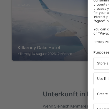
KILLARNEY
Killarney Oaks Hotel
Killarney, 14 August 2026, 2 Nächte
Unterkunft in Kenma
Wenn Sie nach Kenmare reisen, finde