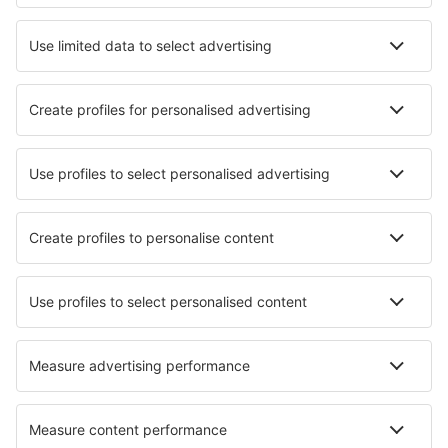
Unterkunft in Dublin
Unterkunft in Portlaoise
Unterkunft in Ardara
Unterkunft in Annagry
Unterkunft in Boyle
Unterkunft in Bunratty
Die besten Unterkünfte - Städte
Unterkunft in Yanakie
Unterkunft in Bastrop
Unterkunft Koh Rong Sanloem
Unterkunft in Bà Rịa–Vũng Tàu
Unterkunft in Kokkola
Unterkunft in Westerrönfeld
Unterkunft in Sant'Bernardino
Unterkunft in Torre Pedrera
Unterkunft in Beczkow
Unterkunft in Osjakow
Die besten Unterkünfte - Regionen