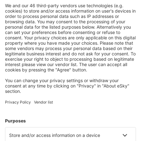
Sicher planen
Buchen ohne Sorgen mit einer kostenlosen
Stornierungsoption.
Mehr sparen
Attraktive Preise und Spezialangebote für eingeloggte
Benutzer.
Unterkünfte, die Sie mögen
Wählen Sie aus über 1,3 Millionen Unterkünften: Hotels,
Hütten, Apartments und andere.
Meist gesuchte Unterkünfte von eSky Nutzern
Unterkünfte in Irland - Beliebte Städte
Unterkunft in Westport
Unterkunft in Kenmare
Unterkunft in Clifden
Unterkunft in Galway