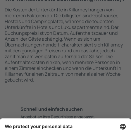
Die Kosten der Unterkünfte in Killarney hängen von
mehreren Faktoren ab. Die billigsten sind Gasthäuser,
Hostels und Campingplätze, während die teuersten
Unterkünfte in Hotels und Luxusapartments sind. Der
Buchungspreis ist von Datum, Aufenthaltsdauer und
Anzahl der Gäste abhängig. Wenn es sich um
Übernachtungen handelt, charakterisiert sich Killarney
mit den günstigen Preisen rund um das Jahr, jedoch
zahlt man am wenigsten außerhalb der Saison. Die
Aufenthaltskosten sinken, wenn mehrere Personen in
einem Zimmer einchecken und wenn die Unterkunft in
Killarney für einen Zeitraum von mehr als einer Woche
gebucht wird.
Schnell und einfach suchen
Angebot an Ihre Bedürfnisse angepasst.