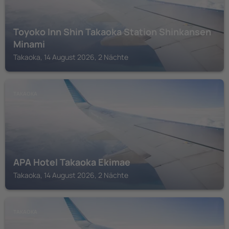
Toyoko Inn Shin Takaoka Station Shinkansen
Minami
Takaoka, 14 August 2026, 2 Nächte
TAKAOKA
APA Hotel Takaoka Ekimae
Takaoka, 14 August 2026, 2 Nächte
TAKAOKA