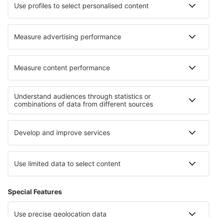
Hotels in Castronuovo di Sicilia
Hotels in Cravanzana
Hotels in Balmedie
Hotels in Los Azufres
Hotels in Gorssel
Hotels in Clenze
Hotels in Stryn
Hotels Llanbister
Die besten Hotels - Regionen
Hotels Okinawa
Hotels in Fassatal
Hotels in Lazio
Hotels in Nicaragua
Hotels in Western Pomerania
Hotels in Elsass