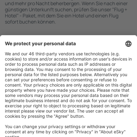
und mehr pro Nacht beherbergen. Wenn Sie nach einer
günstigen Unterkunft suchen, prüfen Sie unser "Flug +
Hotel" - Paket, mit dem Sie ein Hotel und einen Flug
sofort buchen können.
Schnell und einfach suchen
Angebot an Ihre Bedürfnisse angepasst.
Sicher planen
Buchen ohne Sorgen mit einer kostenlosen
Stornierungsoption.
Mehr sparen
Attraktive Preise und Spezialangebote für eingeloggte
Benutzer.
Unterkünfte, die Sie mögen