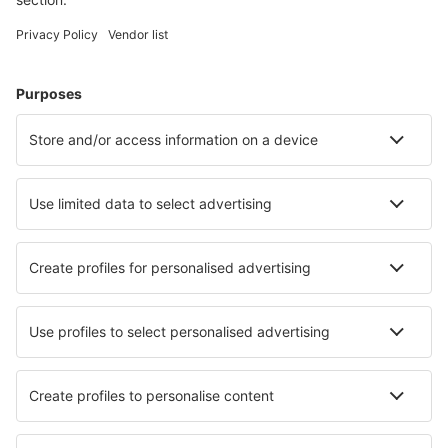
Wählen Sie aus über 1,3 Millionen Unterkünften: Hotels,
Hütten, Apartments und andere.
Meist gesuchte Hotels von eSky-Nutzern
Hotels in Japan - Beliebte Städte
Hotels in Kyoto
Hotels in Tokio
Hotels in Sapporo
Hotels in Osaka
Hotels in Fukuoka
Hotels in Tonosho
Hotels in Awaji
Hotels in Karatsu
Hotels in Minamiawaji
Hotels in Koriyama
Die besten Hotels - Städte
Hotels in Eschdorf
Hotels in Mariental