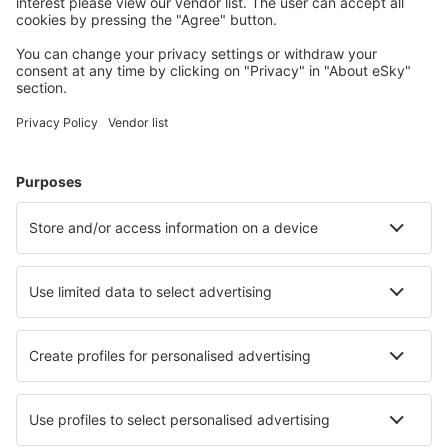
Wählen Sie aus über 1,3 Millionen Unterkünften: Hotels,
Hütten, Apartments und andere.
Meist gesuchte Hotels von eSky-Nutzern
Hotels in Malaysia - Beliebte Städte
Hotels in Kuala Lumpur
Hotels in George Town
Hotels in Ipoh
Hotels in Kota Kinabalu
Hotels in Johor Bahru
Hotels in Port Dickson
Hotels in Kuala Nerang
Hotels in Labuan
Hotels Lutong
Hotels in Alor Gajah
Die besten Hotels - Städte