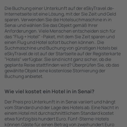
Die Buchung einer Unterkunft auf der eSkyTravel.de-
Internetseite ist eine Lösung, mit der Sie Zeit und Geld
sparen. Verwenden Sie die Hotelsuchmaschine in in
Senai und wählen Sie das Objekt gemäß Ihrer
Anforderungen. Viele Menschen entscheiden sich für
das "Flug + Hotel" -Paket, mit dem Sie Zeit sparen und
einen Flug und Hotel sofort buchen können.. Die
Suchmaschine und Buchung von günstigen Hotels bei
eSkyTravel.de ist auf der Startseite auf der Registerkarte
"Hotels" verfügbar. Sie sind nicht ganz sicher, ob die
geplante Reise stattfinden wird? Überprüfen Sie, ob das
gewählte Objekt eine kostenlose Stornierung der
Buchung anbietet.
Wie viel kostet ein Hotel in in Senai?
Der Preis pro Unterkunft in in Senai variiert und hängt
vom Standard und der Lage des Hotels ab. Eine Nacht in
einem Hotel mit durchschnittlichem Standard kostet
etwa fünfzig bis hundert Euro. Fünf-Sterne-Hotels
können Gäste für einen Betrag von zweihundert Euro