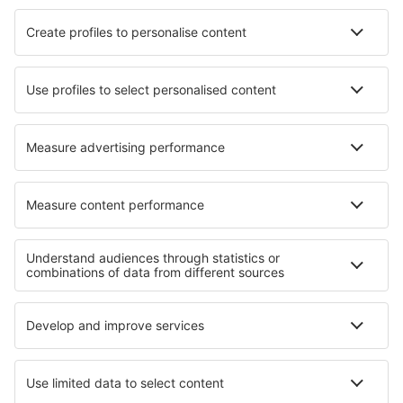
Hotels in Gaupne
Hotels in Burr Ridge
Hotels in Nibe
Hotels in Pleumeur-Bodou
Hotels in Katzenthal
Hotels in Chikusei
Hotels in Saint-Remy-les-Chevreuse
Hotels in Ontario
Hotels in Aarbergen
Hotels in Condino
Die besten Hotels - Regionen
Hotels in Malaysian Borneo
Hotels in Penang
Hotels in Langkawi
Hotels in Lodzkie
Hotels in Carinthia
Hotels im Etosha Nationalpark
Hotels an der Costa Brava
Hotels in Paracas