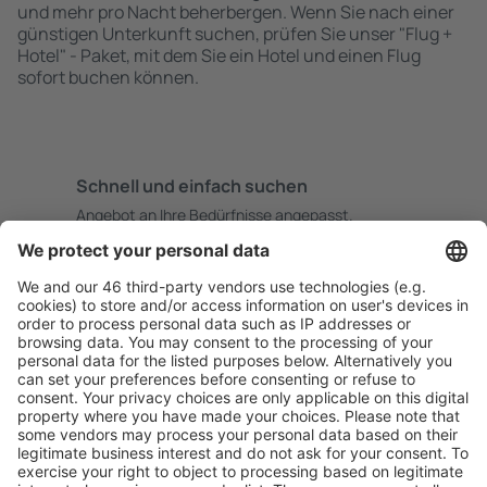
und mehr pro Nacht beherbergen. Wenn Sie nach einer
günstigen Unterkunft suchen, prüfen Sie unser "Flug +
Hotel" - Paket, mit dem Sie ein Hotel und einen Flug
sofort buchen können.
Schnell und einfach suchen
Angebot an Ihre Bedürfnisse angepasst.
Sicher planen
Buchen ohne Sorgen mit einer kostenlosen
Stornierungsoption.
Mehr sparen
Attraktive Preise und Spezialangebote für eingeloggte
Benutzer.
Unterkünfte, die Sie mögen