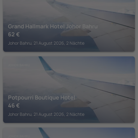
Grand Hallmark Hotel Johor Bahru
62
€
Johor Bahru, 21 August 2026, 2 Nächte
JOHOR BAHRU
Potpourri Boutique Hotel
46
€
Johor Bahru, 21 August 2026, 2 Nächte
JOHOR BAHRU