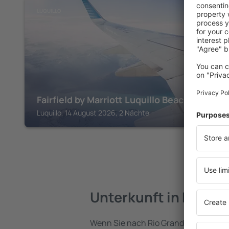
LUQUILLO
Fairfield by Marriott Luquillo Beach
Luquillo, 14 August 2026, 2 Nächte
Unterkunft in Rio Gr
Wenn Sie nach Rio Grande reisen, fin