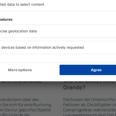
en von der Suchmaschine
Die Annehmlichkeiten bei U
 der Check-In- und Check-
von der Art des ausgewählte
uswahl der Anzahl der
ab. Gäste nutzen Küchenzeil
, welche Unterkünfte in Rio
Kaffeezubehör, Handtücher 
er Unterkunft wird durch
Unterkünften verfügbar sin
die Anzahl der Sterne, die
Parkplätze an der Unterkunf
zum Zentrum und die
Restaurant bestellen oder 
erleichtert. Dadurch
auswählen. Sie können zusä
ine Unterkunft in Rio
buchen, die den Gästen Flu
n. Sie können je nach
 zusammen mit dem Flug
te in Rio Grande
Wie viel kostet ein
Grande?
Grande kann über das
Die Kosten der Unterkünfte
Sie sich für eine Buchung
Faktoren ab. Die billigsten 
n Sie nur geprüfte Objekte
Campingplätze, während die
n Rio Grande die
Luxusapartments sind. Der 