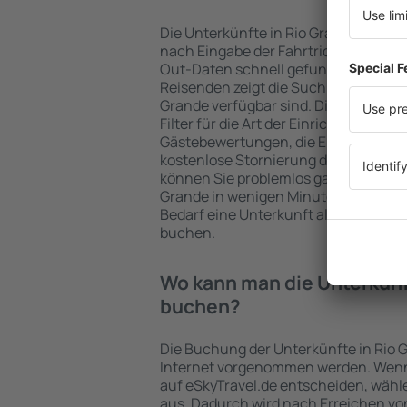
Die Unterkünfte in Rio Grande werd
nach Eingabe der Fahrtrichtung und
Out-Daten schnell gefunden. Nach A
Reisenden zeigt die Suchmaschine an
Grande verfügbar sind. Die Auswahl d
Filter für die Art der Einrichtung und 
Gästebewertungen, die Entfernung 
kostenlose Stornierung der Buchung 
können Sie problemlos ganz einfach e
Grande in wenigen Minuten auswähle
Bedarf eine Unterkunft alleine oder
buchen.
Wo kann man die Unterkünf
buchen?
Die Buchung der Unterkünfte in Rio 
Internet vorgenommen werden. Wenn 
auf eSkyTravel.de entscheiden, wähle
aus. Dadurch wird nach Erreichen vo