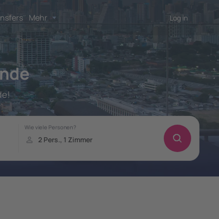
nsfers
Mehr
Log in
ande
de!