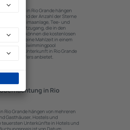
nterkünften in Rio Grande hängen
n Objekts und der Anzahl der Sterne
e, Balkon, Klimaanlage, Tee- und
und Internetzugang, die in den
d. Besucher können die kostenlosen
t benutzen, eine Mahlzeit in einem
ein Hotel mit Swimmingpool
tzlich eine Unterkunft in Rio Grande
ghafentransfers anbietet.
e Übernachtung in Rio
 in Rio Grande hängen von mehreren
sind Gasthäuser, Hostels und
 teuersten Unterkünfte in Hotels und
Buchungspreis ist von Datum,