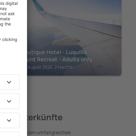
LUQUILLO
Selva Boutique Hotel - Luquillo
Oceanfront Retreat - Adults only
Luquillo, 14 August 2026, 2 Nächte
este Unterkünfte
nde umfassen ein umfangreiches