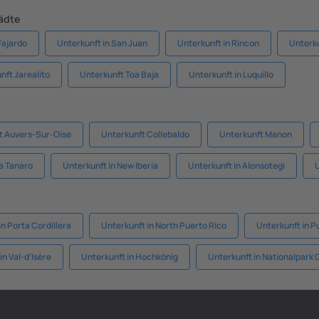
tädte
Fajardo
Unterkunft in San Juan
Unterkunft in Rincon
Unterku
nft Jarealito
Unterkunft Toa Baja
Unterkunft in Luquillo
t Auvers-Sur-Oise
Unterkunft Collebaldo
Unterkunft Manon
la Tanaro
Unterkunft in New Iberia
Unterkunft in Alonsotegi
U
in Porta Cordillera
Unterkunft in North Puerto Rico
Unterkunft in P
in Val-d’Isère
Unterkunft in Hochkönig
Unterkunft in Nationalpark 