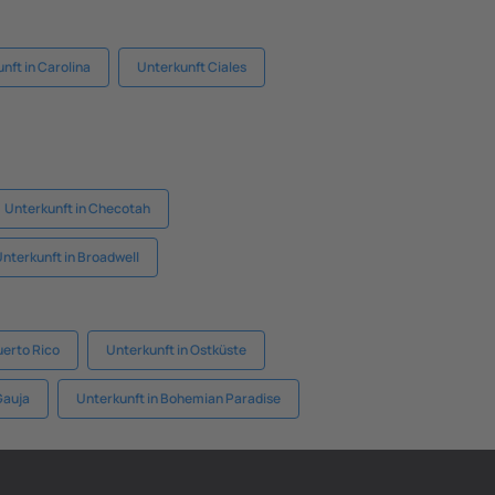
nft in Carolina
Unterkunft Ciales
Unterkunft in Checotah
nterkunft in Broadwell
uerto Rico
Unterkunft in Ostküste
Gauja
Unterkunft in Bohemian Paradise