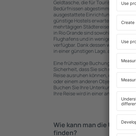
Geldtasche, die für Touristen mit un
Bedürfnissen abgestimmt sind. Gerä
ausgestattete Einrichtungen mit vie
günstige Hostels erwarten die Besuch
mehrtägigen Städtereise übernachte
in Rio Grande sind sowohl im Zentrum
Flughafens und in weniger beliebten 
verfügbar. Dank dessen wählen Sie ei
in einer günstigen Lage, abhängig vo
Eine frühzeitige Buchung der Unterkun
Sicherheit, dass Sie sich nach dem E
Reise ausruhen können, ohne nach e
oder einem anderen Objekt für Reis
Buchen Sie Ihre Unterkunft vor dem 
Ihre Reise wird in einer angenehmer
Wie kann man die Unterkün
finden?