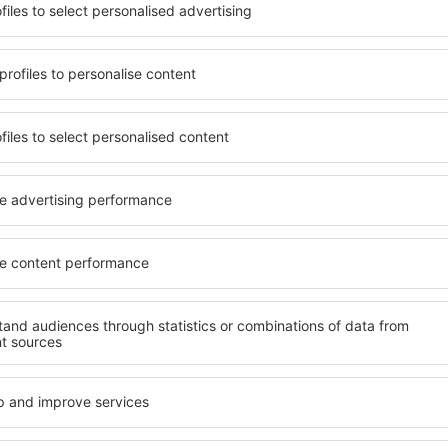
terschiedlichen
Angebot von vielen Objekten 
umige und komfortabel
Senioren und Gruppen. Die
len Annehmlichkeiten und
Hotels und Pensionen übern
er, wo sie während einer
bieten und sich im Zentrum 
n können. Die Unterkünfte
Annehmlichkeiten wie die N
 als auch in der Nähe des
Verkehrsmitteln, Geschäften
Stadtteilen oder Regionen
sind die Garantie einer gut
ne Unterkunft in Rio Grande
n Ihren weiteren Vorhaben.
Wenn Sie an Luxusunterkünft
ein breites Angebot für Sie
ft in Rio Grande gibt die
alles, was Sie während Ihre
rreichen des Ziels nach der
benötigen. Die Unterkunft i
inem Hotel, einer Wohnung
mit Einrichtungen für Behin
ende suchen zu müssen.
sowie für Reisende zusamm
Besuch von Rio Grande und
en Atmosphäre verlaufen.
fte in Rio Grande
Welche Annehmlichke
Unterkünften in Rio