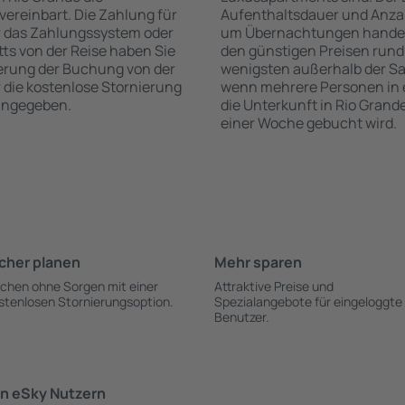
vereinbart. Die Zahlung für
Aufenthaltsdauer und Anzah
r das Zahlungssystem oder
um Übernachtungen handelt,
itts von der Reise haben Sie
den günstigen Preisen rund
ierung der Buchung von der
wenigsten außerhalb der Sa
ür die kostenlose Stornierung
wenn mehrere Personen in
 angegeben.
die Unterkunft in Rio Grand
einer Woche gebucht wird.
cher planen
Mehr sparen
chen ohne Sorgen mit einer
Attraktive Preise und
stenlosen Stornierungsoption.
Spezialangebote für eingeloggte
Benutzer.
n eSky Nutzern