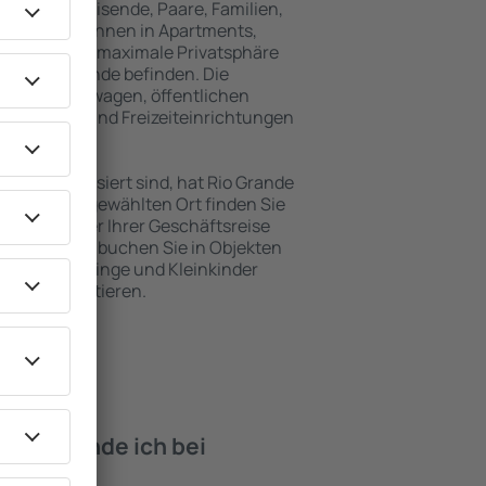
für Alleinreisende, Paare, Familien,
 Besucher können in Apartments,
achten, die maximale Privatsphäre
von Rio Grande befinden. Die
ähe zu Mietwagen, öffentlichen
, Service- und Freizeiteinrichtungen
en Erholung.
en interessiert sind, hat Rio Grande
. An dem ausgewählten Ort finden Sie
s Urlaubs oder Ihrer Geschäftsreise
n Rio Grande buchen Sie in Objekten
derte, Säuglinge und Kleinkinder
en mit Haustieren.
iten finde ich bei
 Grande?