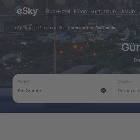
Flug+Hotel
Flüge
Kurzurlaub
Urlaub
eSkyTravel.de
/
unterkunft
/
Unterkünfte in Rio Grande
Gün
Pr