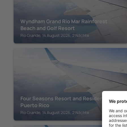
Wyndham Grand Rio Mar Rainforest
Beach and Golf Resort
Rio Grande, 14 August 2026, 2 Nächte
RIO GRANDE
Four Seasons Resort and Residences
Puerto Rico
Rio Grande, 14 August 2026, 2 Nächte