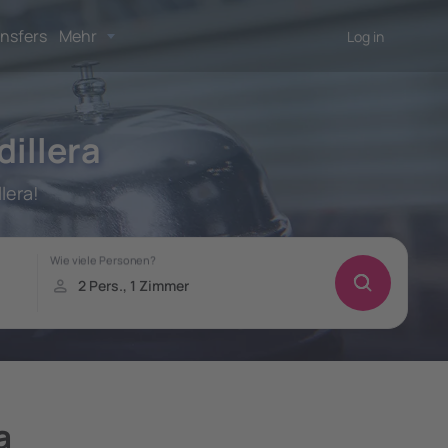
nsfers
Mehr
Log in
dillera
lera!
a