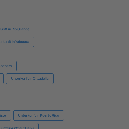
unft in Rio Grande
erkunft in Yabucoa
 Cochem
Unterkunft in Cittadella
üste
Unterkunft in Puerto Rico
Unterkunft auf Oahu