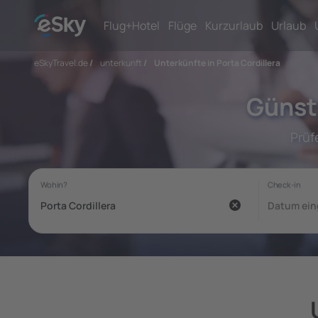
Flug+Hotel
Flüge
Kurzurlaub
Urlaub
eSkyTravel.de
/
unterkunft
/
Unterkünfte in Porta Cordillera
Günsti
Prüf