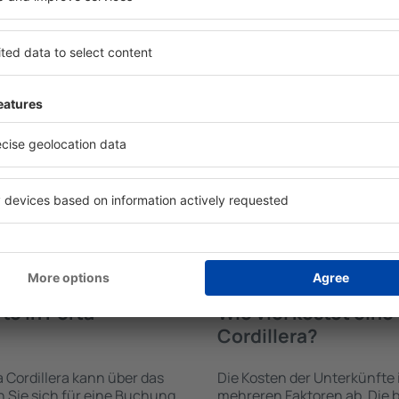
te in Porta
Welche Annehmlichke
Unterkünften in Port
erden von der
Die Annehmlichkeiten bei Un
trichtung und der Check-
hängen von der Art des aus
funden. Nach Auswahl der
Sterne ab. Gäste nutzen Küc
maschine an, welche
und Kaffeezubehör, Handtüc
gbar sind. Die Auswahl der
Unterkünften verfügbar sin
rt der Einrichtung und die
Parkplätze an der Unterkunf
ngen, die Entfernung zum
Restaurant bestellen oder 
rung der Buchung
auswählen. Sie können zusät
lemlos ganz einfach eine
Cordillera buchen, die den 
nigen Minuten auswählen.
kunft alleine oder
te in Porta
Wie viel kostet ein
Cordillera?
 Cordillera kann über das
Die Kosten der Unterkünfte 
Sie sich für eine Buchung
mehreren Faktoren ab. Die b