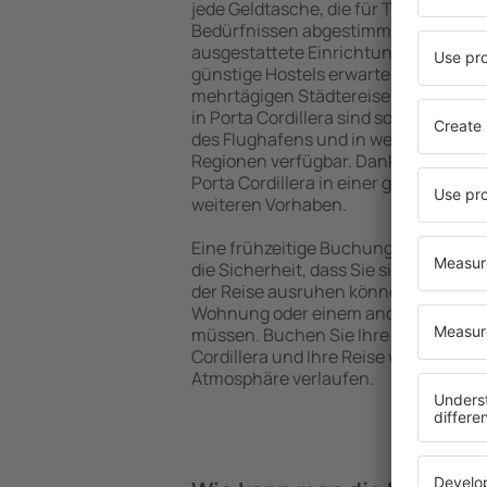
jede Geldtasche, die für Touristen m
Bedürfnissen abgestimmt sind. Gerä
ausgestattete Einrichtungen mit vie
günstige Hostels erwarten die Besuch
mehrtägigen Städtereise übernachte
in Porta Cordillera sind sowohl im Ze
des Flughafens und in weniger belieb
Regionen verfügbar. Dank dessen wäh
Porta Cordillera in einer günstigen L
weiteren Vorhaben.
Eine frühzeitige Buchung der Unterkun
die Sicherheit, dass Sie sich nach de
der Reise ausruhen können, ohne nac
Wohnung oder einem anderen Objekt
müssen. Buchen Sie Ihre Unterkunft
Cordillera und Ihre Reise wird in ei
Atmosphäre verlaufen.