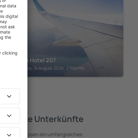
PORTA CORDILLERA
Aibonito Hotel 207
Barranquitas, 14 August 2026, 2 Nächte
a – beste Unterkünfte
ordillera umfassen ein umfangreiches