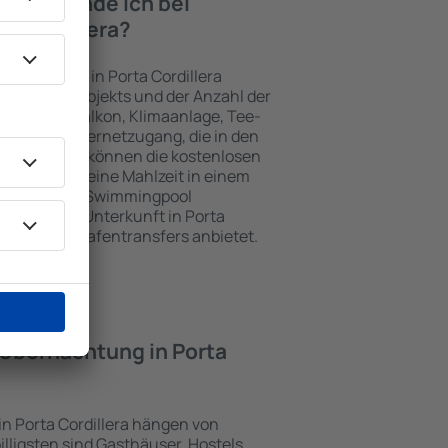
iten finde ich bei
a Cordillera?
terkünften in Porta Cordillera
gewählten Objekts und der Anzahl der
henzeile, Balkon, Klimaanlage, Tee-
her und Internetzugang, die in den
d. Besucher können die kostenlosen
t benutzen, eine Mahlzeit in einem
ein Hotel mit Swimmingpool
zlich eine Unterkunft in Porta
Gästen Flughafentransfers anbietet.
e Übernachtung in Porta
in Porta Cordillera hängen von
illigsten sind Gasthäuser, Hostels