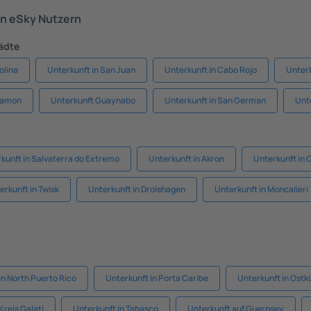
n eSky Nutzern
tädte
olina
Unterkunft in San Juan
Unterkunft in Cabo Rojo
Unterk
ayamon
Unterkunft Guaynabo
Unterkunft in San German
Unt
kunft in Salvaterra do Extremo
Unterkunft in Akron
Unterkunft in
erkunft in Twisk
Unterkunft in Drolshagen
Unterkunft in Moncalieri
in North Puerto Rico
Unterkunft in Porta Caribe
Unterkunft in Ostk
Kreis Galați
Unterkunft in Tabasco
Unterkunft auf Guernsey