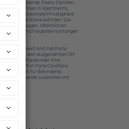
für Alleinreisende, Paare, Familien,
 Besucher können in Apartments,
achten, die maximale Privatsphäre
von Porta Cordillera befinden. Die
ähe zu Mietwagen, öffentlichen
, Service- und Freizeiteinrichtungen
en Erholung.
en interessiert sind, hat Porta
bot für Sie. An dem ausgewählten Ort
hrend Ihres Urlaubs oder Ihrer
ie Unterkunft in Porta Cordillera
Einrichtungen für Behinderte,
sowie für Reisende zusammen mit