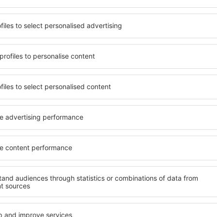
it unterschiedlichen
Angebot von vielen Objekten 
umige und komfortabel
Senioren und Gruppen. Die
len Annehmlichkeiten und
Hotels und Pensionen übern
er, wo sie während einer
bieten und sich im Zentrum 
n können. Die Unterkünfte
Annehmlichkeiten wie die N
ntrum als auch in der Nähe
Verkehrsmitteln, Geschäften
ten Stadtteilen oder
sind die Garantie einer gut
len Sie eine Unterkunft in
age, abhängig von Ihren
Wenn Sie an Luxusunterkünft
Cordillera ein breites Ange
finden Sie alles, was Sie wä
ft in Porta Cordillera gibt
Geschäftsreise benötigen. D
m Erreichen des Ziels nach
buchen Sie in Objekten mit 
h einem Hotel, einer
Säuglinge und Kleinkinder 
 für Reisende suchen zu
Haustieren.
 vor dem Besuch von Porta
ner angenehmeren