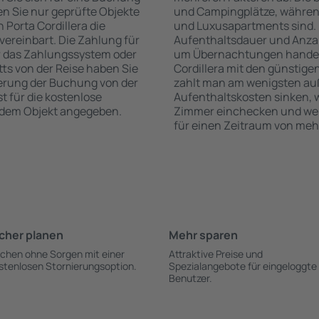
n Sie nur geprüfte Objekte
und Campingplätze, während
 Porta Cordillera die
und Luxusapartments sind. 
vereinbart. Die Zahlung für
Aufenthaltsdauer und Anzah
r das Zahlungssystem oder
um Übernachtungen handelt,
itts von der Reise haben Sie
Cordillera mit den günstige
ierung der Buchung von der
zahlt man am wenigsten auß
st für die kostenlose
Aufenthaltskosten sinken,
h dem Objekt angegeben.
Zimmer einchecken und wenn
für einen Zeitraum von meh
cher planen
Mehr sparen
chen ohne Sorgen mit einer
Attraktive Preise und
stenlosen Stornierungsoption.
Spezialangebote für eingeloggte
Benutzer.