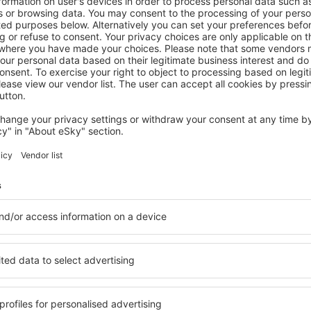
PORTA CORDILLERA
Aibonito Hotel 205
Barranquitas, 14 August 2026, 2 Nächte
Mehr Angebote prüfen in Porta Cordillera
Cordillera
Porta Cordiller
, finden Sie Unterkünfte für
Die Unterkünfte in Porta C