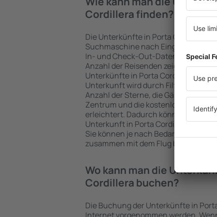
Wie kann man die Unterkünf
Cordillera finden?
Die Unterkünfte in Porta Cordillera w
Suchmaschine nach Eingabe der Fahr
In- und Check-Out-Daten schnell ge
Anzahl der Reisenden zeigt die Such
Unterkünfte in Porta Cordillera verfü
Unterkunft wird durch Filter für die A
Anzahl der Sterne, die Gästebewertu
Zentrum und die kostenlose Stornie
erleichtert. Dadurch können Sie prob
Unterkunft in Porta Cordillera in we
Sie können je nach Bedarf eine Unter
zusammen mit dem Flug buchen.
Wo kann man die Unterkünf
Cordillera buchen?
Die Buchung der Unterkünfte in Porta
Internet vorgenommen werden. Wenn 