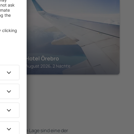
ÖREBRO
Clarion Hotel Örebro
Örebro, 14 August 2026, 2 Nächte
otels
e attraktive Lage sind eine der