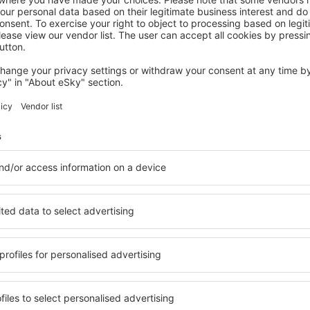
KUMLA
Kumla Hotel
270
€
Kumla, 14 August 2026, 2 Nächte
Mehr Hotels ansehen in Kumla
Kumla – beste H
Unterkunftsbasis, in der jeder
Umfassender Service und ein