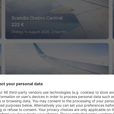
Scandic Örebro Central
222
€
Örebro, 14 August 2026, 2 Nächte
ÖREBRO
Hotell Hjalmar
247
€
Örebro, 14 August 2026, 2 Nächte