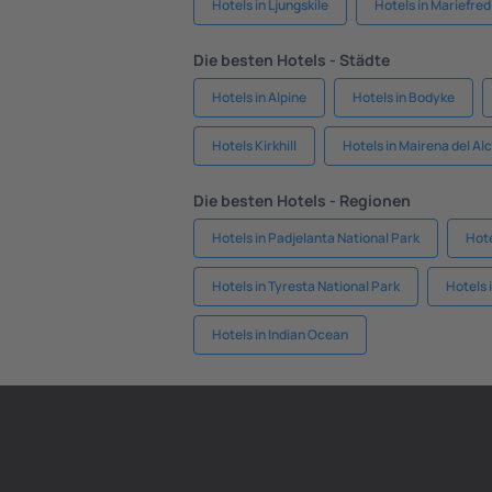
Hotels in Ljungskile
Hotels in Mariefred
Die besten Hotels - Städte
Hotels in Alpine
Hotels in Bodyke
Hotels Kirkhill
Hotels in Mairena del Al
Die besten Hotels - Regionen
Hotels in Padjelanta National Park
Hote
Hotels in Tyresta National Park
Hotels 
Hotels in Indian Ocean