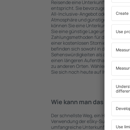
Reisende eine Unterkunft findet, di
entspricht. Sie bevorzugen ein Hote
All-Inclusive-Angebot oder wählen Hot
Atmosphäre und günstige Unterkünft
können Sie eine Unterkunft für jede
Sie eine günstige Lage und den Stand
Zahlungsmethoden für die Unterkunft
einer kostenlosen Stornierung der B
befinden sich sowohl in der Nähe der
Sehenswürdigkeiten als auch abseits 
einen längeren Aufenthalt und als A
zu anderen Orten. Wählen Sie ein Hot
Sie sich noch heute auf Ihre Reise od
Wie kann man das Hotel in 
Der schnellste Weg, ein Hotel in Kumla
Verwendung der eSky-Suchmaschine 
umfangreiche Unterkunftsbasis garan