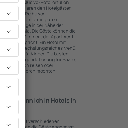
e ein All-Inclusive-Hotel erfüllen
 Kumla garantieren den Hotelgästen
ce und eine Reihe von
tige Unterkünfte mit gutem
zeichnete Lage in der Nähe der
iten in Kumla. Die Gäste können die
zen und ein Zimmer oder Apartment
ungen entspricht. Ein Hotel mit
enfalls abwechslungsreiches Menü,
traktionen für Kinder. Die besten
eine hervorragende Lösung für Paare,
e geschäftlich reisen oder
eiter organisieren möchten.
iten kann ich in Hotels in
richtungen mit verschiedenen
keiten, die an die Gäste angepasst