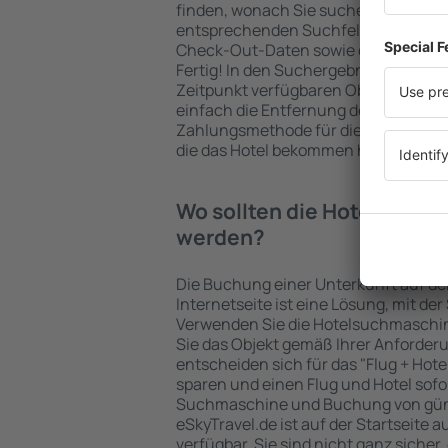
finden, wonach Sie suchen. Geben Sie
entsprechenden Suchfelder ein, wähl
Check-Out-Daten sowie die Anzahl d
Fertig! In den Suchergebnissen wer
Zeitpunkt verfügbaren Objekte angez
einfach die Entfernung des Hotels v
Zahlungsmethode für die Unterkunft 
die das Hotel bekommen hat, überprü
Wo sollten die Hotels in i
werden?
Die Buchung einer Unterkunft auf de
Internetseite ist eine Lösung, mit der
Verwenden Sie die Hotelsuchmaschin
Sie das Objekt gemäß Ihrer Anforder
entscheiden sich für das "Flug + Hotel
sparen und einen Flug und Hotel sofo
Suchmaschine und Buchung von güns
eSkyTravel.de ist auf der Startseite a
verfügbar. Sie sind nicht ganz sicher,