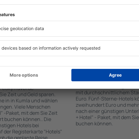
 den Reiseort in die
sind . Zu den beliebtesten
en Sie die Check-In- und
SPA-Zone, Bar / Safe im Zi
er Gäste und Zimmer aus.
Kinderspielecke, kostenlose
den die zum angegebenen
Informationsbroschüren üb
eigt. Sie können ganz
Umgebung. Einige der Einri
om Zentrum, die
Transport vom/zum Flughaf
oder die Anzahl der Sterne,
den Spuren der größten Seh
fen.
unternehmen.
n Kumla gebucht
Wie viel kostet ein H
Der Preis pro Unterkunft in 
Standard und der Lage des H
r eSkyTravel.de-
mit durchschnittlichem Stan
 Sie Zeit und Geld sparen.
Euro. Fünf-Sterne-Hotels k
e in in Kumla und wählen
zweihundert Euro und mehr
ungen. Viele Menschen
nach einer günstigen Unter
" -Paket, mit dem Sie Zeit
+ Hotel" - Paket, mit dem Si
rt buchen können.. Die
buchen können.
tigen Hotels bei
uf der Registerkarte "Hotels"
 ob die geplante Reise