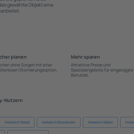
 das gewählte Objekt eine
anbietet.
cher planen
Mehr sparen
chen ohne Sorgen mit einer
Attraktive Preise und
stenlosen Stornierungsoption.
Spezialangebote für eingeloggte
Benutzer.
ky-Nutzern
Hotels in Ystad
Hotels in Stockholm
Hotels in Sälen
Hote