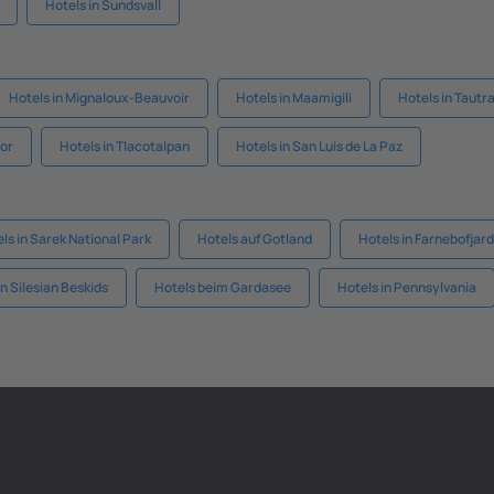
Hotels in Sundsvall
Hotels in Mignaloux-Beauvoir
Hotels in Maamigili
Hotels in Tautr
cor
Hotels in Tlacotalpan
Hotels in San Luis de La Paz
ls in Sarek National Park
Hotels auf Gotland
Hotels in Farnebofjar
in Silesian Beskids
Hotels beim Gardasee
Hotels in Pennsylvania