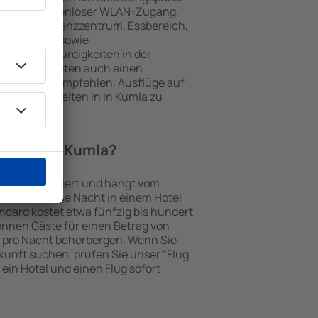
 gehören kostenloser WLAN-Zugang,
mmer, Konferenzzentrum, Essbereich,
 Parkplätze sowie
er Sehenswürdigkeiten in der
chtungen bieten auch einen
en an oder empfehlen, Ausflüge auf
enswürdigkeiten in in Kumla zu
otel in in Kumla?
in Kumla variiert und hängt vom
otels ab. Eine Nacht in einem Hotel
dard kostet etwa fünfzig bis hundert
önnen Gäste für einen Betrag von
 pro Nacht beherbergen. Wenn Sie
kunft suchen, prüfen Sie unser "Flug
e ein Hotel und einen Flug sofort