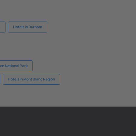
a
Hotels in Durham
den National Park
Hotels in Mont Blanc Region