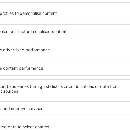
e seinen Erwartungen
wichtigsten Bedingungen, di
l mit hohem Standard und
muss. Die besten Hotels in
els aus, die eine intime
einen hervorragenden Servi
e garantieren? in Kumla
Annehmlichkeiten. Hochwer
 Geldtasche buchen! Wählen
Standard bieten eine ausge
ard des Hotels sowie die
wichtigsten Sehenswürdigke
 aus und die Möglichkeit
kostenlosen Parkplätze nut
uchung. Hotels in Kumla
auswählen, das ihren Erwart
 beliebtesten
hohem Standard umfasst eb
der Masse. Perfekt für
SPA oder Fitnesszone und At
usgangspunkt für Ausflüge
Unterkünfte in Kumla sind 
el für sich aus und bereiten
Familien sowie Personen, di
er Geschäftsreise vor!
Schulungen für ihre Mitarb
in Kumla finden?
Welche Annehmlichke
in Kumla finden?
 zu finden, ist die
für Unterkünfte. Eine
Hotels in in Kumla sind Ein
tiert, dass Sie gerade das
Standards sowie Annehmlich