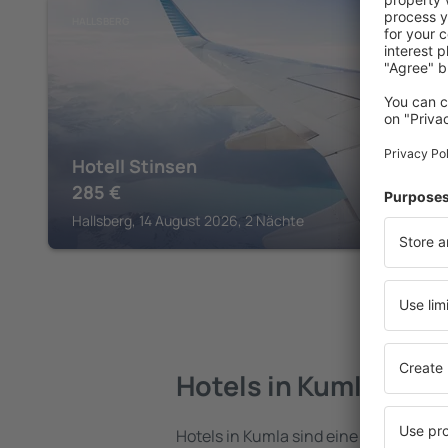
HALLSBERG
Hotell Stinsen
285
€
Hallsberg, 14 August 2026, 2 Nächte
Hotels in Kumla
Hotels in Kumla sind eine vielfältige 