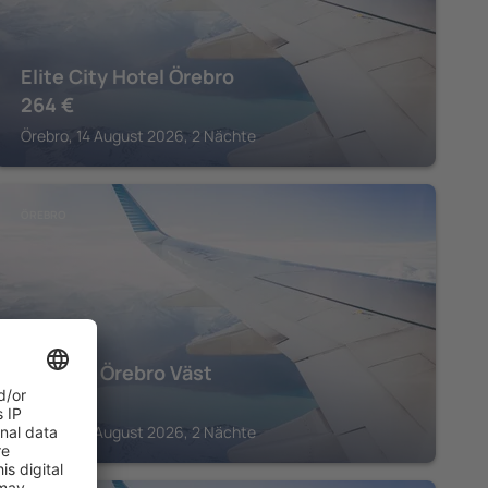
Elite City Hotel Örebro
264
€
Örebro, 14 August 2026, 2 Nächte
ÖREBRO
Scandic Örebro Väst
212
€
Örebro, 14 August 2026, 2 Nächte