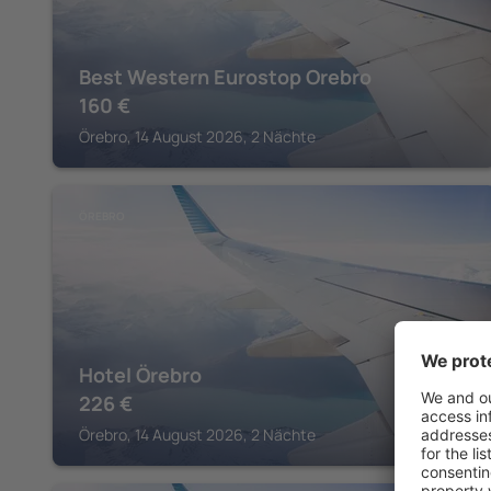
Best Western Eurostop Orebro
160
€
Örebro, 14 August 2026, 2 Nächte
ÖREBRO
Hotel Örebro
226
€
Örebro, 14 August 2026, 2 Nächte