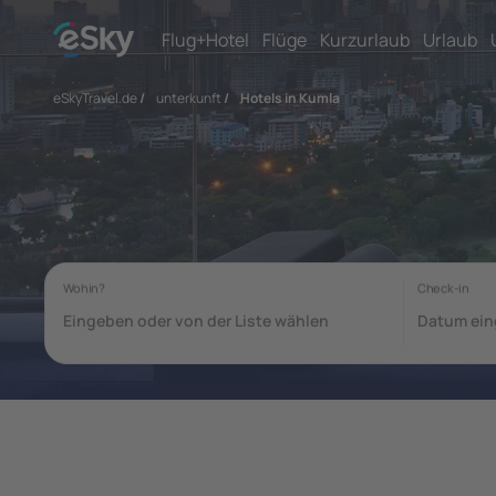
Flug+Hotel
Flüge
Kurzurlaub
Urlaub
eSkyTravel.de
/
unterkunft
/
Hotels in Kumla