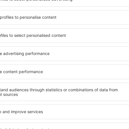
terschiedlichen
von vielen Objekten für Alle
umige und komfortabel
und Gruppen. Die Besucher 
len Annehmlichkeiten und
Pensionen übernachten, die
er, wo sie während einer
sich im Zentrum von Dillon
n können. Die Unterkünfte
die Nähe zu Mietwagen, öffe
auch in der Nähe des
Geschäften, Service- und Fr
Stadtteilen oder Regionen
einer guten Erholung.
e Unterkunft in Dillon in
Ihren weiteren Vorhaben.
Wenn Sie an Luxusunterkünft
breites Angebot für Sie. An
ft in Dillon gibt die
alles, was Sie während Ihre
rreichen des Ziels nach der
benötigen. Die Unterkunft i
inem Hotel, einer Wohnung
Einrichtungen für Behindert
ende suchen zu müssen.
für Reisende zusammen mit
esuch von Dillon und Ihre
tmosphäre verlaufen.
te in Dillon finden?
Welche Annehmlichke
Unterkünften in Dill