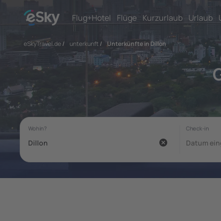
Flug+Hotel
Flüge
Kurzurlaub
Urlaub
eSkyTravel.de
/
unterkunft
/
Unterkünfte in Dillon
G