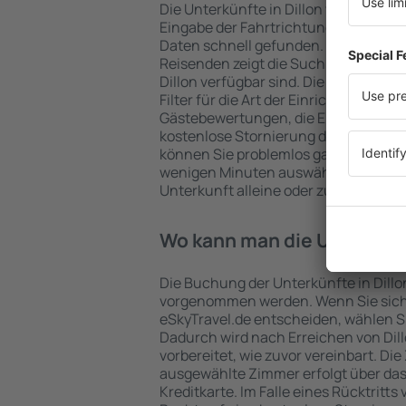
Die Unterkünfte in Dillon werden v
Eingabe der Fahrtrichtung und der 
Daten schnell gefunden. Nach Auswa
Reisenden zeigt die Suchmaschine an
Dillon verfügbar sind. Die Auswahl de
Filter für die Art der Einrichtung und 
Gästebewertungen, die Entfernung 
kostenlose Stornierung der Buchung 
können Sie problemlos ganz einfach e
wenigen Minuten auswählen. Sie kön
Unterkunft alleine oder zusammen m
Wo kann man die Unterkünf
Die Buchung der Unterkünfte in Dillo
vorgenommen werden. Wenn Sie sich
eSkyTravel.de entscheiden, wählen Si
Dadurch wird nach Erreichen von Dil
vorbereitet, wie zuvor vereinbart. Die
ausgewählte Zimmer erfolgt über da
Kreditkarte. Im Falle eines Rücktritts