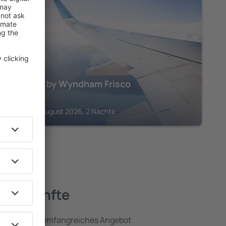
FRISCO
Ramada by Wyndham Frisco
362
€
Frisco, 14 August 2026, 2 Nächte
Unterkünfte
umfassen ein umfangreiches Angebot