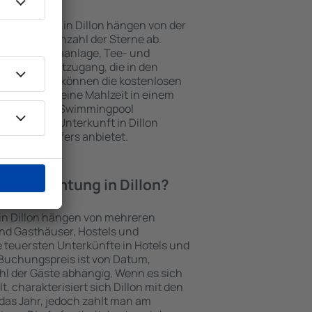
nterkünften in Dillon hängen von der
s und der Anzahl der Sterne ab.
Balkon, Klimaanlage, Tee- und
und Internetzugang, die in den
d. Besucher können die kostenlosen
t benutzen, eine Mahlzeit in einem
ein Hotel mit Swimmingpool
zlich eine Unterkunft in Dillon
ghafentransfers anbietet.
 Übernachtung in Dillon?
 in Dillon hängen von mehreren
sind Gasthäuser, Hostels und
 teuersten Unterkünfte in Hotels und
Buchungspreis ist von Datum,
l der Gäste abhängig. Wenn es sich
charakterisiert sich Dillon mit den
das Jahr, jedoch zahlt man am