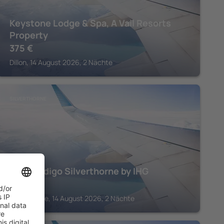
Keystone Lodge & Spa, A Vail Resorts
Property
375
€
Dillon, 14 August 2026, 2 Nächte
SILVERTHORNE
Hotel Indigo Silverthorne by IHG
557
€
Silverthorne, 14 August 2026, 2 Nächte