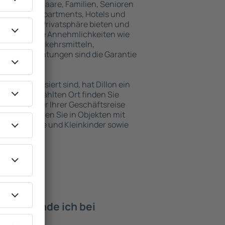
inreisende, Paare, Familien, Senioren
können in Apartments, Hotels und
 maximale Privatsphäre bieten und
 befinden. Die Annehmlichkeiten wie
ntlichen Verkehrsmitteln,
eizeiteinrichtungen sind die Garantie
en interessiert sind, hat Dillon ein
 dem ausgewählten Ort finden Sie
s Urlaubs oder Ihrer Geschäftsreise
n Dillon buchen Sie in Objekten mit
e, Säuglinge und Kleinkinder sowie
 Haustieren.
iten finde ich bei
on?