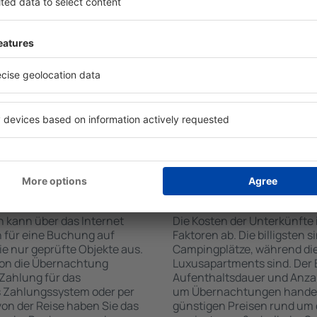
on der Suchmaschine nach
Check-In- und Check-Out-
Die Annehmlichkeiten bei U
hl der Anzahl der
Art des ausgewählten Objekt
, welche Unterkünfte in
Gäste nutzen Küchenzeile, 
r Unterkunft wird durch
Kaffeezubehör, Handtücher 
die Anzahl der Sterne, die
Unterkünften verfügbar sin
zum Zentrum und die
Parkplätze an der Unterkunf
erleichtert. Dadurch
Restaurant bestellen oder 
ine Unterkunft in Dillon in
auswählen. Sie können zusät
nen je nach Bedarf eine
buchen, die den Gästen Flu
it dem Flug buchen.
te in Dillon buchen?
Wie viel kostet eine
n kann über das Internet
Die Kosten der Unterkünfte
 für eine Buchung auf
Faktoren ab. Die billigsten 
e nur geprüfte Objekte aus.
Campingplätze, während die
lon die Übernachtung
Luxusapartments sind. Der 
 Zahlung für das
Aufenthaltsdauer und Anzah
s Zahlungssystem oder per
um Übernachtungen handelt, 
 von der Reise haben Sie das
günstigen Preisen rund um 