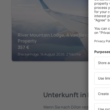
BRECKENRIDGE
River Mountain Lodge, A Vail Resorts
Property
357
€
Breckenridge, 14 August 2026, 2 Nächte
Unterkunft in Dillon
Wenn Sie nach Dillon reisen, finden S