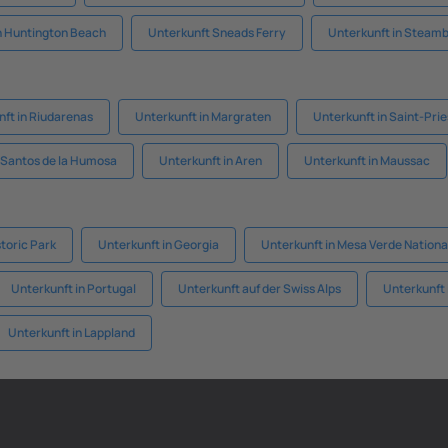
n Huntington Beach
Unterkunft Sneads Ferry
Unterkunft in Steamb
ft in Riudarenas
Unterkunft in Margraten
Unterkunft in Saint-Prie
s Santos de la Humosa
Unterkunft in Aren
Unterkunft in Maussac
storic Park
Unterkunft in Georgia
Unterkunft in Mesa Verde Nationa
Unterkunft in Portugal
Unterkunft auf der Swiss Alps
Unterkunft 
Unterkunft in Lappland