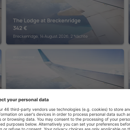
The Lodge at Breckenridge
342
€
Breckenridge, 14 August 2026, 2 Nächte
BRECKENRIDGE
Crystal Peak Lodge, A Vail Resorts
Property
673
€
Breckenridge, 14 August 2026, 2 Nächte