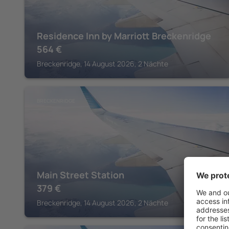
Residence Inn by Marriott Breckenridge
564
€
Breckenridge, 14 August 2026, 2 Nächte
BRECKENRIDGE
Main Street Station
379
€
Breckenridge, 14 August 2026, 2 Nächte