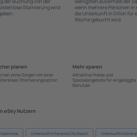
ng der Buchung von der
wenigsten außerhalb der Sa
e kostenlose Stornierung wird
wenn mehrere Personen in
geben.
die Unterkunft in Dillon für
Woche gebucht wird.
cher planen
Mehr sparen
chen ohne Sorgen mit einer
Attraktive Preise und
stenlosen Stornierungsoption.
Spezialangebote für eingeloggte
Benutzer.
n eSky Nutzern
 Kissimmee
Unterkunft in Panama City Beach
Unterkunft in Davenp