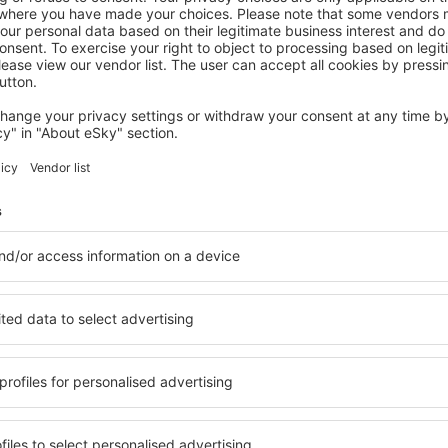
FRISCO
Holiday Inn Frisco by IHG
365
€
Frisco, 14 August 2026, 2 Nächte
Mehr Angebote prüfen in Dillon
Dillon – beste 
ie Unterkünfte für jede
Die Unterkünfte in Dillon 