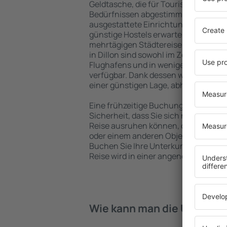
Geldtasche, die für Touristen mit un
Bedürfnissen abgestimmt sind. Gerä
ausgestattete Einrichtungen mit vie
günstige Hostels erwarten die Besuch
mehrtägigen Städtereise übernachte
in Dillon sind sowohl im Zentrum als 
Flughafens und in weniger beliebten 
verfügbar. Dank dessen wählen Sie ein
einer günstigen Lage, abhängig von 
Eine frühzeitige Buchung der Unterkun
Sicherheit, dass Sie sich nach dem E
Reise ausruhen können, ohne nach e
oder einem anderen Objekt für Reis
Buchen Sie Ihre Unterkunft vor dem B
Reise wird in einer angenehmeren A
Wie kann man die Unterkünf