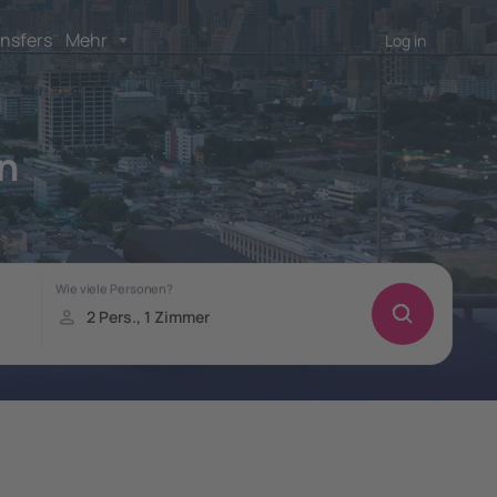
nsfers
Mehr
Log in
on