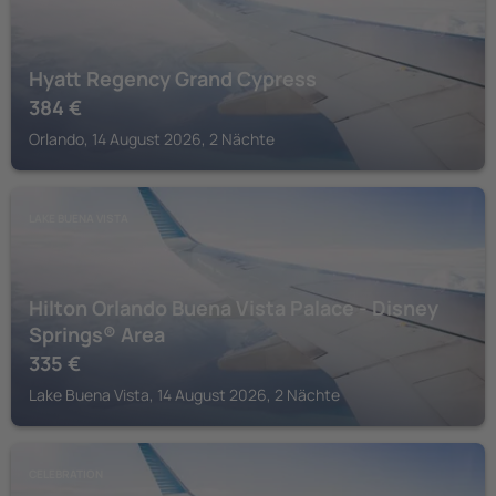
Hyatt Regency Grand Cypress
384
€
Orlando, 14 August 2026, 2 Nächte
LAKE BUENA VISTA
Hilton Orlando Buena Vista Palace - Disney
Springs® Area
335
€
Lake Buena Vista, 14 August 2026, 2 Nächte
CELEBRATION