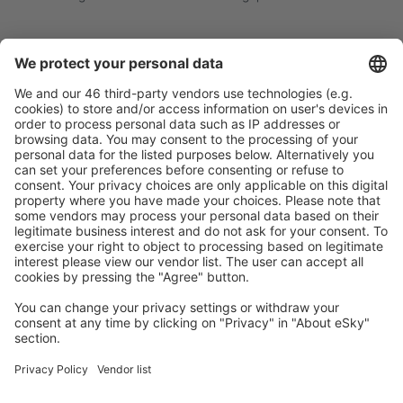
Sicher planen
Buchen ohne Sorgen mit einer kostenlosen
Stornierungsoption.
Mehr sparen
Attraktive Preise und Spezialangebote für eingeloggte
Benutzer.
Unterkünfte, die Sie mögen
Wählen Sie aus über 1,3 Millionen Unterkünften: Hotels,
Hütten, Apartments und andere.
Meist gesuchte Unterkünfte von eSky Nutzern
Unterkünfte in USA - Beliebte Städte
Unterkunft in Davenport
Unterkunft in Sevierville