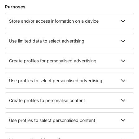
Unterkunft in Myrtle Beach
Unterkunft in Houston
Unterkunft in Panama City Beach
Unterkunft in Newark
Unterkunft in Killington
Unterkunft in Anchorage
Unterkunft in Rockport
Unterkunft in Kachina Village
Die besten Unterkünfte - Städte
Unterkunft in Volla
Unterkunft in Roh
Unterkunft in Friedrichsruhe
Unterkunft in Fadial
Unterkunft in Schwenden
Unterkunft in Colatina
Unterkunft in Elefsina
Unterkunft in Stamsund
Unterkunft in Hinton
Unterkunft in Żołędowo k. Bydgoszczy