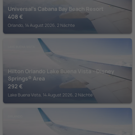
Universal's Cabana Bay Beach Resort
408
€
Orlando, 14 August 2026, 2 Nächte
LAKE BUENA VISTA
Hilton Orlando Lake Buena Vista - Disney
Springs® Area
292
€
Lake Buena Vista, 14 August 2026, 2 Nächte
ORLANDO