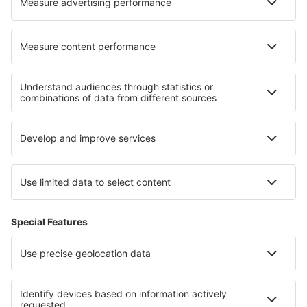
Die besten Unterkünfte - Regionen
Unterkunft in Pikes Peak
Unterkunft in Minnesota
Unterkunft in Alta-Snowbird
Unterkunft in Laguna Beach
Unterkunft in Michigan
Unterkunft in Costa de Galicia
Unterkunft in Mährische Karst
Unterkunft in Lake Tisza
Unterkunft in Huatulco
Unterkunft in Wildschönau