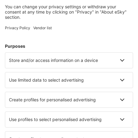
Unterkünfte in USA - Beliebte Städte
Unterkunft in Davenport
Unterkunft in Sevierville
Unterkunft in Kissimmee
Unterkunft in Panama City Beach
Unterkunft in Myrtle Beach
Unterkunft in Newark
Unterkunft in Big Bear Lake
Unterkunft in Salt Lake City
Unterkunft in Sedona
Unterkunft in Gatlinburg
Die besten Unterkünfte - Städte
Unterkunft in Palagonia
Unterkunft in Stansstad
Unterkunft in Ljubuški
Unterkunft in Heinerscheid
Unterkunft in Cargese
Unterkunft in Cavenago di Brianza
Unterkunft Taddington
Unterkunft Minguinho