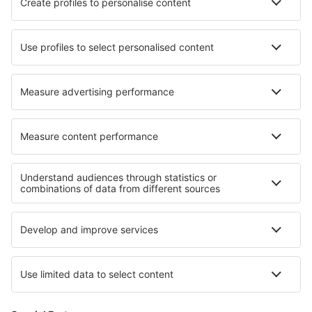
Unterkunft in Zabok
Unterkunft in Bodensdorf
Die besten Unterkünfte - Regionen
Unterkunft in den Great Smoky Mountains
Unterkunft in Lassen-Volcanic-Nationalpark
Unterkunft in Great Sand Dunes National Park
Unterkunft in Floridas Küste
Unterkunft in Nevada
Unterkunft in Sinaloa
Unterkunft auf Kreta
Unterkunft auf der Central Anatolia
Unterkunft in Paros
Unterkunft auf Isergebirge