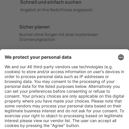
Schnell und einfach suchen
Angebot an Ihre Bedürfnisse angepasst.
Sicher planen
Buchen ohne Sorgen mit einer kostenlosen
Stornierungsoption.
Mehr sparen
Attraktive Preise und Spezialangebote für eingeloggte
Benutzer.
Unterkünfte, die Sie mögen
Wählen Sie aus über 1,3 Millionen Unterkünften: Hotels,
Hütten, Apartments und andere.
Meist gesuchte Unterkünfte von eSky Nutzern