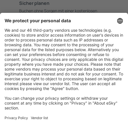
Sicher planen
Buchen ohne Sorgen mit einer kostenlosen
Stornierungsoption.
Mehr sparen
Attraktive Preise und Spezialangebote für eingeloggte
Benutzer.
Unterkünfte, die Sie mögen
Wählen Sie aus über 1,3 Millionen Unterkünften: Hotels,
Hütten, Apartments und andere.
Meist gesuchte Unterkünfte von eSky Nutzern
Unterkünfte in Chile - Beliebte Städte
Unterkunft in Viña del Mar
Unterkunft in Puerto Montt
Unterkunft in Santiago de Chile
Unterkunft in La Serena