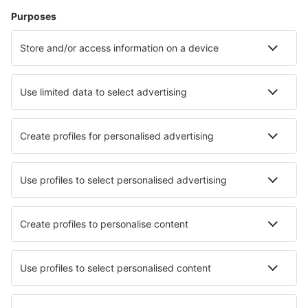
Unterkunft in Pucón
Unterkunft Codpa
Unterkunft in Collentane
Unterkunft Guanaqueros
Unterkunft in Corral
Unterkunft Los Lingues
Die besten Unterkünfte - Städte
Unterkunft in Navacepeda De Tormes
Unterkunft in La Ferrière
Unterkunft in Le Crès
Unterkunft in Oberhaus
Unterkunft in Montrose
Unterkunft in Paulhan
Unterkunft in Saint-Pierre-la-Garenne
Unterkunft in Boden
Unterkunft in Kwiatkowice
Unterkunft in Weimar