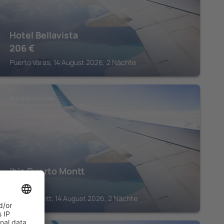
Hotel Bellavista
206
€
Puerto Varas, 14 August 2026, 2 Nächte
PROVINZ OSORNO
ibis Puerto Montt
93
€
Puerto Montt, 14 August 2026, 2 Nächte