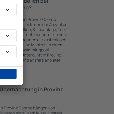
iten finde ich bei
vinz Osorno?
nterkünften in Provinz Osorno
gewählten Objekts und der Anzahl der
henzeile, Balkon, Klimaanlage, Tee-
her und Internetzugang, die in den
d. Besucher können die kostenlosen
t benutzen, eine Mahlzeit in einem
ein Hotel mit Swimmingpool
zlich eine Unterkunft in Provinz
ten Flughafentransfers anbietet.
e Übernachtung in Provinz
 in Provinz Osorno hängen von
illigsten sind Gasthäuser, Hostels