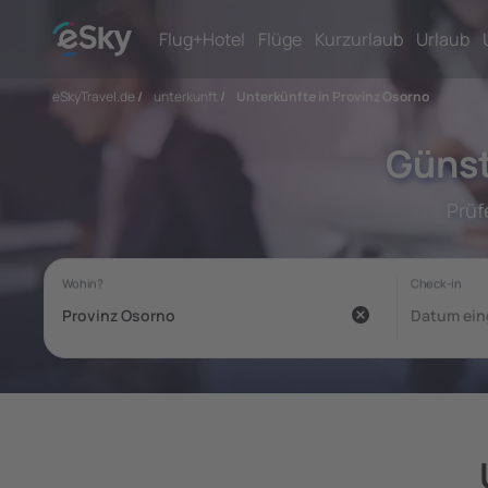
Flug+Hotel
Flüge
Kurzurlaub
Urlaub
eSkyTravel.de
/
unterkunft
/
Unterkünfte in Provinz Osorno
Günst
Prüf