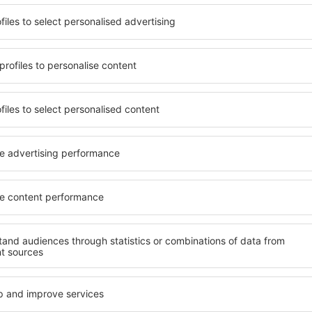
it unterschiedlichen
Angebot von vielen Objekten 
umige und komfortabel
Senioren und Gruppen. Die
len Annehmlichkeiten und
Hotels und Pensionen übern
er, wo sie während einer
bieten und sich im Zentrum
n können. Die Unterkünfte
Annehmlichkeiten wie die N
trum als auch in der Nähe
Verkehrsmitteln, Geschäften
ten Stadtteilen oder
sind die Garantie einer gut
len Sie eine Unterkunft in
ge, abhängig von Ihren
Wenn Sie an Luxusunterkünft
Osorno ein breites Angebot
finden Sie alles, was Sie wä
nft in Provinz Osorno gibt
Geschäftsreise benötigen. D
m Erreichen des Ziels nach
buchen Sie in Objekten mit 
h einem Hotel, einer
Säuglinge und Kleinkinder 
 für Reisende suchen zu
Haustieren.
 vor dem Besuch von Provinz
r angenehmeren Atmosphäre