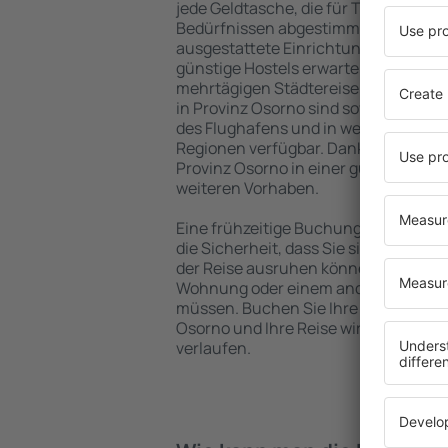
jede Geldtasche, die für Touristen m
Bedürfnissen abgestimmt sind. Gerä
ausgestattete Einrichtungen mit vie
günstige Hostels erwarten die Besuch
mehrtägigen Städtereise übernachte
in Provinz Osorno sind sowohl im Zen
des Flughafens und in weniger belieb
Regionen verfügbar. Dank dessen wäh
Provinz Osorno in einer günstigen La
weiteren Vorhaben.
Eine frühzeitige Buchung der Unterku
die Sicherheit, dass Sie sich nach de
der Reise ausruhen können, ohne nac
Wohnung oder einem anderen Objekt
müssen. Buchen Sie Ihre Unterkunft
Osorno und Ihre Reise wird in eine
verlaufen.