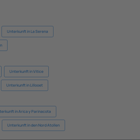
Unterkunft in La Serena
un
Unterkunft in Vitice
Unterkunft in Lillooet
erkunft in Arica y Parinacota
Unterkunft in den Nord Atollen