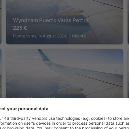
Wyndham Puerto Varas Pettra
225
€
Puerto Varas, 14 August 2026, 2 Nächte
PROVINZ OSORNO
Hotel Museo El Greco
181
€
Puerto Varas, 14 August 2026, 2 Nächte