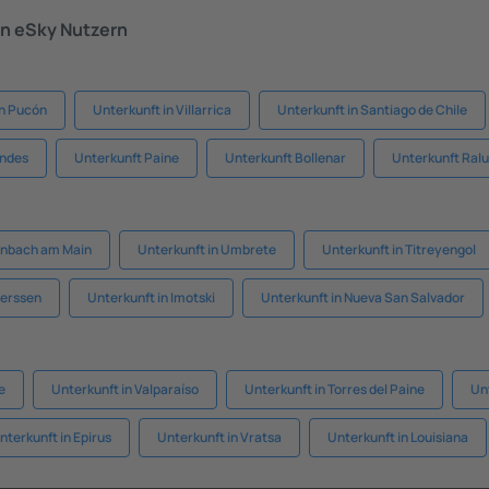
n eSky Nutzern
in Pucón
Unterkunft in Villarrica
Unterkunft in Santiago de Chile
Andes
Unterkunft Paine
Unterkunft Bollenar
Unterkunft Ral
lenbach am Main
Unterkunft in Umbrete
Unterkunft in Titreyengol
eerssen
Unterkunft in Imotski
Unterkunft in Nueva San Salvador
e
Unterkunft in Valparaíso
Unterkunft in Torres del Paine
Unt
nterkunft in Epirus
Unterkunft in Vratsa
Unterkunft in Louisiana