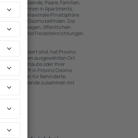
für Alleinreisende, Paare, Familien,
 Besucher können in Apartments,
achten, die maximale Privatsphäre
 von Provinz Osorno befinden. Die
ähe zu Mietwagen, öffentlichen
, Service- und Freizeiteinrichtungen
en Erholung.
en interessiert sind, hat Provinz
 für Sie. An dem ausgewählten Ort
hrend Ihres Urlaubs oder Ihrer
ie Unterkunft in Provinz Osorno
Einrichtungen für Behinderte,
sowie für Reisende zusammen mit