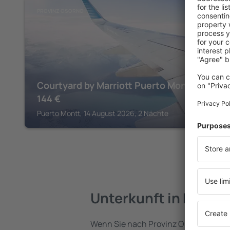
PROVINZ OSORNO
Courtyard by Marriott Puerto Montt
144
€
Puerto Montt, 14 August 2026, 2 Nächte
Unterkunft in Provin
Wenn Sie nach Provinz Osorno reisen,