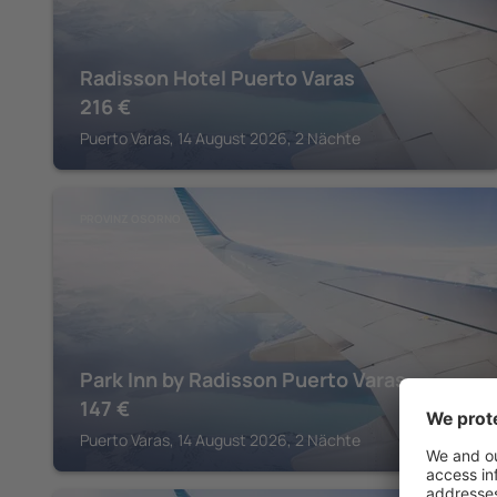
Radisson Hotel Puerto Varas
216
€
Puerto Varas, 14 August 2026, 2 Nächte
PROVINZ OSORNO
Park Inn by Radisson Puerto Varas
147
€
Puerto Varas, 14 August 2026, 2 Nächte