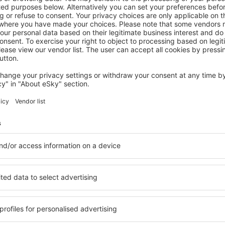
PROVINZ OSORNO
Gran Pacifico
97
€
Puerto Montt, 14 August 2026, 2 Nächte
Mehr Angebote prüfen in Provinz Osorno
z Osorno
Provinz Osorno
 finden Sie Unterkünfte für
Die Unterkünfte in Provinz