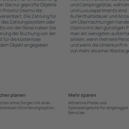
n Sie nur geprüfte Objekte
und Campingplätze, während
n Provinz Osorno die
und Luxusapartments sind. 
vereinbart. Die Zahlung für
Aufenthaltsdauer und Anzah
r das Zahlungssystem oder
um Übernachtungen handelt,
itts von der Reise haben Sie
Osorno mit den günstigen Pr
ierung der Buchung von der
man am wenigsten außerhalb
t für die kostenlose
sinken, wenn mehrere Pers
h dem Objekt angegeben.
und wenn die Unterkunft in
von mehr als einer Woche g
cher planen
Mehr sparen
chen ohne Sorgen mit einer
Attraktive Preise und
stenlosen Stornierungsoption.
Spezialangebote für eingeloggte
Benutzer.