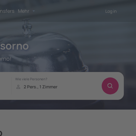
nsfers
Mehr
Log in
Osorno
orno!
o