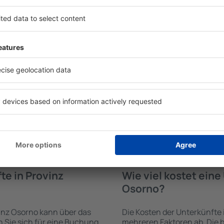
te in Provinz
Welche Annehmlichke
Unterkünften in Pro
erden von der
Die Annehmlichkeiten bei U
trichtung und der Check-
hängen von der Art des aus
funden. Nach Auswahl der
Sterne ab. Gäste nutzen Küc
maschine an, welche
und Kaffeezubehör, Handtüc
bar sind. Die Auswahl der
Unterkünften verfügbar sin
rt der Einrichtung und die
Parkplätze an der Unterkunf
ngen, die Entfernung zum
Restaurant bestellen oder 
rung der Buchung
auswählen. Sie können zusät
lemlos ganz einfach eine
Osorno buchen, die den Gäs
igen Minuten auswählen. Sie
ft alleine oder zusammen
te in Provinz
Wie viel kostet ein
Osorno?
inz Osorno kann über das
Die Kosten der Unterkünfte
Sie sich für eine Buchung
mehreren Faktoren ab. Die b