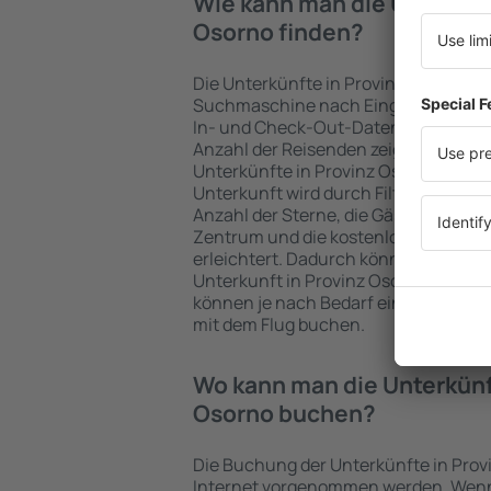
Wie kann man die Unterkünf
Osorno finden?
Die Unterkünfte in Provinz Osorno w
Suchmaschine nach Eingabe der Fahr
In- und Check-Out-Daten schnell ge
Anzahl der Reisenden zeigt die Such
Unterkünfte in Provinz Osorno verfüg
Unterkunft wird durch Filter für die A
Anzahl der Sterne, die Gästebewertu
Zentrum und die kostenlose Stornie
erleichtert. Dadurch können Sie prob
Unterkunft in Provinz Osorno in wen
können je nach Bedarf eine Unterkun
mit dem Flug buchen.
Wo kann man die Unterkünf
Osorno buchen?
Die Buchung der Unterkünfte in Prov
Internet vorgenommen werden. Wenn 