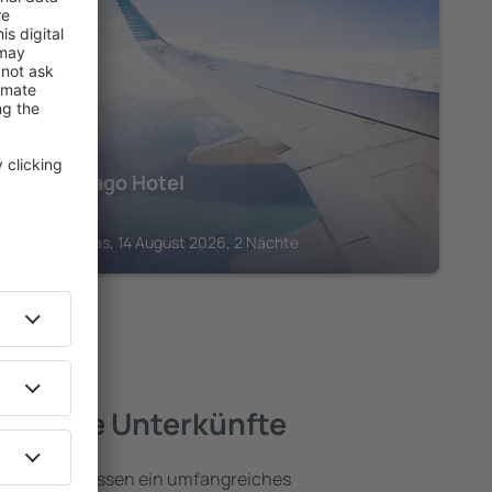
PROVINZ OSORNO
Borde Lago Hotel
160
€
Puerto Varas, 14 August 2026, 2 Nächte
 – beste Unterkünfte
 Osorno umfassen ein umfangreiches