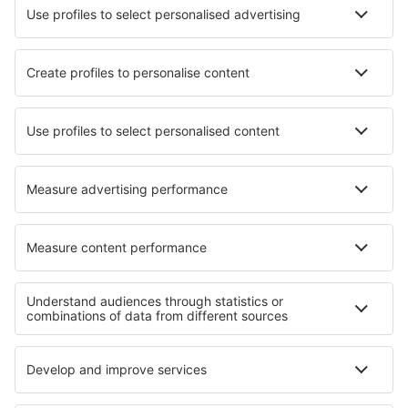
Hotels in Rednitzhembach
Hotels in King George
Hotels in North Scituate
Hotels in Callao Salvaje
Hotels in Biberwier
Hotels in Kirchheim am Ries
Hotels in Saluda
Hotels in Sort
Hotels in Trisobbio
Hotels in Raynham
Die besten Hotels - Regionen
Hotels in Korsika
Hotels in Midi-Pyrenees
Hotels in Aquitanien
Hotels in Val-d’Isère
Hotels in Arc
Hotels in Norddalmatien
Hotels auf Westpeloponnes
Hotels in La Guajira
Hotels in der Slowakei
Hotels im Naturschutzgebiet Klaserie