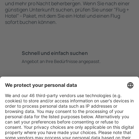
und mehr pro Nacht beherbergen. Wenn Sie nach einer
günstigen Unterkunft suchen, prüfen Sie unser "Flug +
Hotel" - Paket, mit dem Sie ein Hotel und einen Flug
sofort buchen können.
Schnell und einfach suchen
Angebot an Ihre Bedürfnisse angepasst.
Sicher planen
Buchen ohne Sorgen mit einer kostenlosen
Stornierungsoption.
Mehr sparen
Attraktive Preise und Spezialangebote für eingeloggte
Benutzer.
Unterkünfte, die Sie mögen