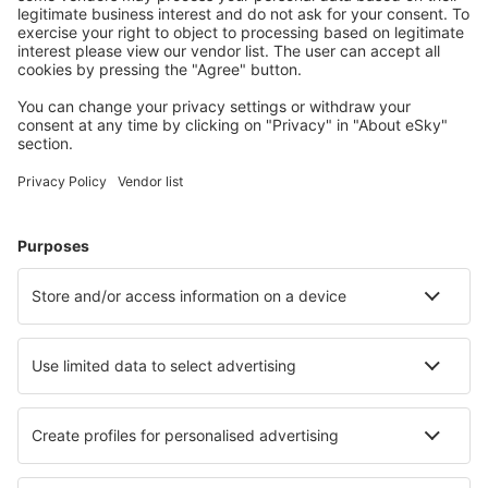
Wählen Sie aus über 1,3 Millionen Unterkünften: Hotels,
Hütten, Apartments und andere.
Meist gesuchte Hotels von eSky-Nutzern
Hotels in Frankreich - Beliebte Städte
Hotels in Le Cap d`Agde
Hotels in Paris
Hotels in Frejus
Hotels in Cannes
Hotels in Nizza
Hotels in La Seyne-sur-Mer
Hotels in Modane
Hotels in Avoriaz
Hotels in Villarembert
Hotels in Pyrenees 2000
Die besten Hotels - Städte