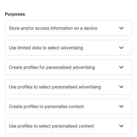
Unterkunft in Lissabon
Unterkunft in Funchal
Unterkunft in Lagos
Unterkunft in Alenquer
Unterkunft in Tomar
Unterkunft in Colares
Unterkunft in Almada
Unterkunft in Prazeres
Die besten Unterkünfte - Städte
Unterkunft in Trampe
Unterkunft in Monteu Roero
Unterkunft in Canosio
Unterkunft in Peraia
Unterkunft in Châtelet
Unterkunft in Saint-Martin-d'Entraunes
Unterkunft in Birtley
Unterkunft in Ostrau
Unterkunft in San Marcos Sierra