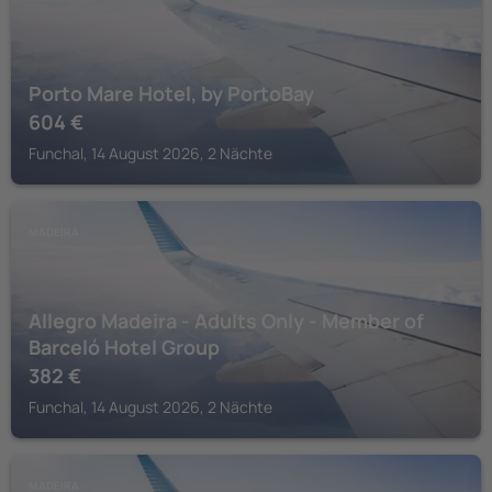
Porto Mare Hotel, by PortoBay
604
€
Funchal, 14 August 2026, 2 Nächte
MADEIRA
Allegro Madeira - Adults Only - Member of
Barceló Hotel Group
382
€
Funchal, 14 August 2026, 2 Nächte
MADEIRA