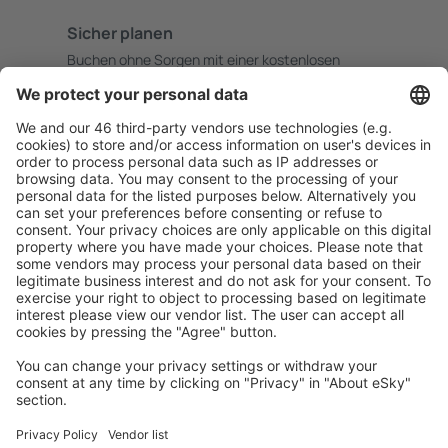
Sicher planen
Buchen ohne Sorgen mit einer kostenlosen
Stornierungsoption.
Mehr sparen
Attraktive Preise und Spezialangebote für eingeloggte
Benutzer.
Unterkünfte, die Sie mögen
Wählen Sie aus über 1,3 Millionen Unterkünften: Hotels,
Hütten, Apartments und andere.
Meist gesuchte Unterkünfte von eSky Nutzern
Unterkünfte in Portugal - Beliebte Städte
Unterkunft in Porto
Unterkunft in Albufeira