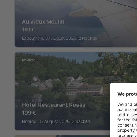
Au Vieux Moulin
181
€
Lapoutroie, 07 August 2026, 2 Nächte
HOHROD
Hôtel Restaurant Roess
199
€
Hohrod, 07 August 2026, 2 Nächte