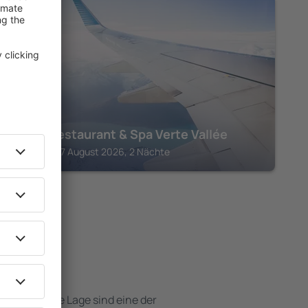
MUNSTER
Hotel Restaurant & Spa Verte Vallée
Munster, 07 August 2026, 2 Nächte
Hotels
e attraktive Lage sind eine der