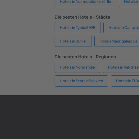
Hotels in Noirmoutier-en-l`Ile
Hotels i
Die besten Hotels - Städte
Hotels in Tyndall AFB
Hotels in Camp d
Hotels in Buniel
Hotels Madrigalejo De
Die besten Hotels - Regionen
Hotels in Normandie
Hotels in Val-d’Is
Hotels in State of Mexico
Hotels in El B