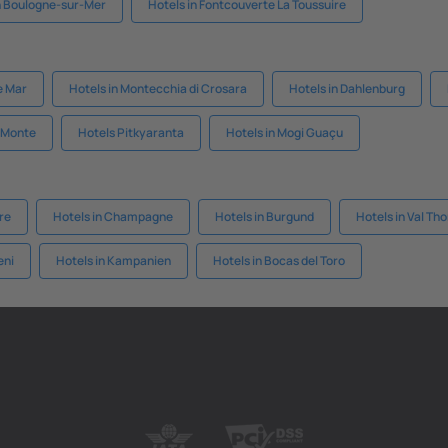
n Boulogne-sur-Mer
Hotels in Fontcouverte La Toussuire
e Mar
Hotels in Montecchia di Crosara
Hotels in Dahlenburg
l Monte
Hotels Pitkyaranta
Hotels in Mogi Guaçu
ère
Hotels in Champagne
Hotels in Burgund
Hotels in Val Th
eni
Hotels in Kampanien
Hotels in Bocas del Toro