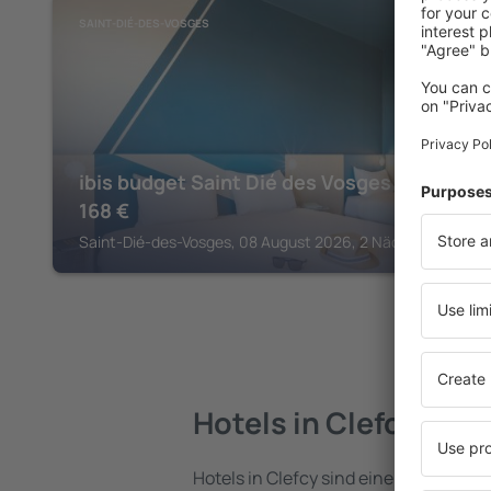
SAINT-DIÉ-DES-VOSGES
ibis budget Saint Dié des Vosges
168
€
Saint-Dié-des-Vosges, 08 August 2026, 2 Nächte
Hotels in Clefcy
Hotels in Clefcy sind eine vielfältige 