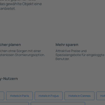
 das gewählte Objekt eine
anbietet.
cher planen
Mehr sparen
chen ohne Sorgen mit einer
Attraktive Preise und
stenlosen Stornierungsoption.
Spezialangebote für eingeloggte
Benutzer.
ky-Nutzern
a
Hotels in Paris
Hotels in Frejus
Hotels in Cannes
Hot