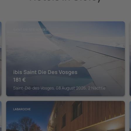
SAINT-DIÉ-DES-VOSGES
ibis Saint Die Des Vosges
181
€
Saint-Dié-des-Vosges, 08 August 2026, 2 Nächte
LABAROCHE