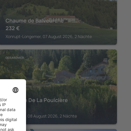
Chaume de Balveurche
232
€
Xonrupt-Longemer, 07 August 2026, 2 Nächte
GERARDMER
Auberge De La Poulcière
532
€
Gerardmer, 08 August 2026, 2 Nächte