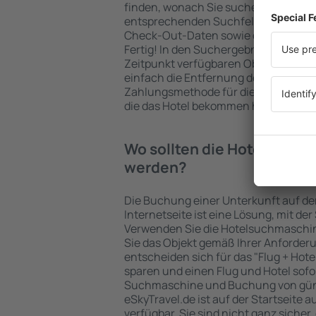
finden, wonach Sie suchen. Geben Sie
entsprechenden Suchfelder ein, wähl
Check-Out-Daten sowie die Anzahl d
Fertig! In den Suchergebnissen wer
Zeitpunkt verfügbaren Objekte angez
einfach die Entfernung des Hotels v
Zahlungsmethode für die Unterkunft 
die das Hotel bekommen hat, überprü
Wo sollten die Hotels in in
werden?
Die Buchung einer Unterkunft auf de
Internetseite ist eine Lösung, mit der
Verwenden Sie die Hotelsuchmaschin
Sie das Objekt gemäß Ihrer Anforder
entscheiden sich für das "Flug + Hotel
sparen und einen Flug und Hotel sofo
Suchmaschine und Buchung von güns
eSkyTravel.de ist auf der Startseite a
verfügbar. Sie sind nicht ganz sicher,