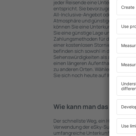
jeder Reisende eine Unterkunft finde
entspricht. Sie bevorzugen ein Hote
All-Inclusive-Angebot oder wählen Hot
Atmosphäre und günstige Unterkünfte
können Sie eine Unterkunft für jede
Sie eine günstige Lage und den Stand
Zahlungsmethoden für die Unterkunft
einer kostenlosen Stornierung der Bu
befinden sich sowohl in der Nähe der
Sehenswürdigkeiten als auch abseits 
einen längeren Aufenthalt und als A
zu anderen Orten. Wählen Sie ein Hot
Sie sich noch heute auf Ihre Reise od
Wie kann man das Hotel in 
Der schnellste Weg, ein Hotel in Clefcy
Verwendung der eSky-Suchmaschine 
umfangreiche Unterkunftsbasis garan