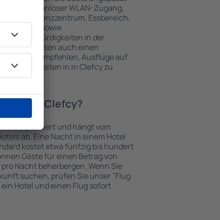
 gehören kostenloser WLAN-Zugang,
mmer, Konferenzzentrum, Essbereich,
 Parkplätze sowie
er Sehenswürdigkeiten in der
chtungen bieten auch einen
en an oder empfehlen, Ausflüge auf
enswürdigkeiten in in Clefcy zu
otel in in Clefcy?
in Clefcy variiert und hängt vom
otels ab. Eine Nacht in einem Hotel
dard kostet etwa fünfzig bis hundert
önnen Gäste für einen Betrag von
 pro Nacht beherbergen. Wenn Sie
kunft suchen, prüfen Sie unser "Flug
e ein Hotel und einen Flug sofort