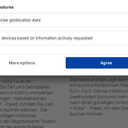
 den Reiseort in die
sind . Zu den beliebtesten
en Sie die Check-In- und
SPA-Zone, Bar / Safe im Zi
er Gäste und Zimmer aus.
Kinderspielecke, kostenlose
den die zum angegebenen
Informationsbroschüren üb
eigt. Sie können ganz
Umgebung. Einige der Einri
om Zentrum, die
Transport vom/zum Flughaf
oder die Anzahl der Sterne,
den Spuren der größten Seh
fen.
unternehmen.
 Clefcy gebucht
Wie viel kostet ein H
Der Preis pro Unterkunft in 
Standard und der Lage des H
r eSkyTravel.de-
mit durchschnittlichem Stan
 Sie Zeit und Geld sparen.
Euro. Fünf-Sterne-Hotels k
e in in Clefcy und wählen
zweihundert Euro und mehr
ungen. Viele Menschen
nach einer günstigen Unter
" -Paket, mit dem Sie Zeit
+ Hotel" - Paket, mit dem Si
rt buchen können.. Die
buchen können.
tigen Hotels bei
uf der Registerkarte "Hotels"
 ob die geplante Reise