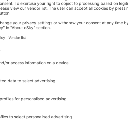
MUNSTER
Brit Hotel Grand Hotel Munster
315
€
Munster, 07 August 2026, 2 Nächte
Mehr Hotels ansehen in Clefcy
Clefcy – beste 
Unterkunftsbasis, in der
Umfassender Service und ein