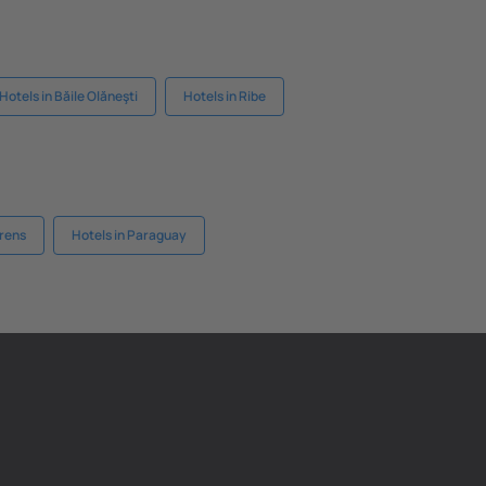
Hotels in Băile Olăneşti
Hotels in Ribe
orens
Hotels in Paraguay