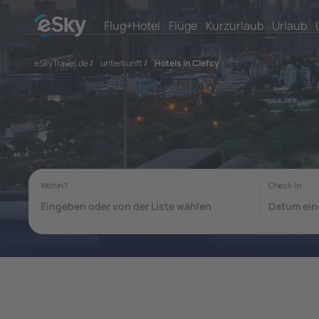
Flug+Hotel
Flüge
Kurzurlaub
Urlaub
eSkyTravel.de
/
unterkunft
/
Hotels in Clefcy