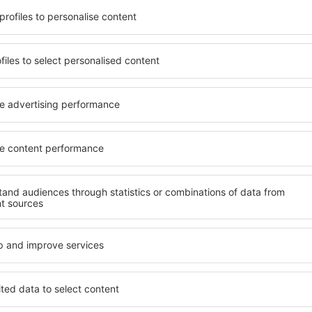
t, die seinen Erwartungen
wichtigsten Bedingungen, di
l mit hohem Standard und
muss. Die besten Hotels in 
els aus, die eine intime
einen hervorragenden Servi
 garantieren? in Clefcy
Annehmlichkeiten. Hochwer
 Geldtasche buchen! Wählen
Standard bieten eine ausge
ard des Hotels sowie die
wichtigsten Sehenswürdigke
 aus und die Möglichkeit
kostenlosen Parkplätze nut
chung. Hotels in Clefcy
auswählen, das ihren Erwart
 beliebtesten
hohem Standard umfasst eb
der Masse. Perfekt für
SPA oder Fitnesszone und At
usgangspunkt für Ausflüge
Unterkünfte in Clefcy sind 
el für sich aus und bereiten
Familien sowie Personen, di
er Geschäftsreise vor!
Schulungen für ihre Mitarb
in Clefcy finden?
Welche Annehmlichke
in Clefcy finden?
 zu finden, ist die
für Unterkünfte. Eine
Hotels in in Clefcy sind Ei
tiert, dass Sie gerade das
Standards sowie Annehmlich