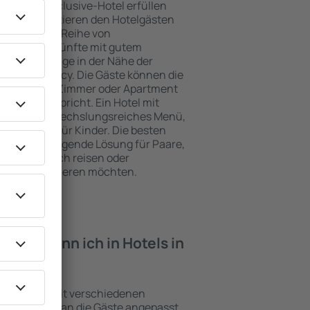
e ein All-Inclusive-Hotel erfüllen
Clefcy garantieren den Hotelgästen
ce und eine Reihe von
tige Unterkünfte mit gutem
zeichnete Lage in der Nähe der
iten in Clefcy. Die Gäste können die
zen und ein Zimmer oder Apartment
ungen entspricht. Ein Hotel mit
enfalls abwechslungsreiches Menü,
traktionen für Kinder. Die besten
eine hervorragende Lösung für Paare,
e geschäftlich reisen oder
eiter organisieren möchten.
iten kann ich in Hotels in
nrichtungen mit verschiedenen
keiten, die an die Gäste angepasst