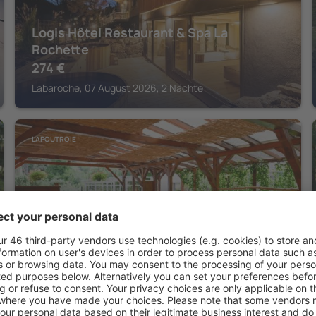
Logis Hôtel Restaurant & Spa La
Rochette
274
€
Labaroche, 07 August 2026, 2 Nächte
LAPOUTROIE
Logis Hotel Restaurant Le Faudé
241
€
Lapoutroie, 07 August 2026, 2 Nächte