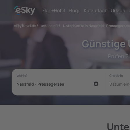
Flug+Hotel
Flüge
Kurzurlaub
Urlaub
eSkyTravel.de
/
unterkunft
/
Unterkünfte in Nassfeld - Pressegersee
Günstige 
Prüfen S
Unte