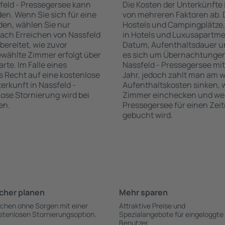
feld - Pressegersee kann
Die Kosten der Unterkünfte
n. Wenn Sie sich für eine
von mehreren Faktoren ab. D
den, wählen Sie nur
Hostels und Campingplätze,
nach Erreichen von Nassfeld
in Hotels und Luxusapartme
ereitet, wie zuvor
Datum, Aufenthaltsdauer u
ewählte Zimmer erfolgt über
es sich um Übernachtungen 
rte. Im Falle eines
Nassfeld - Pressegersee mi
as Recht auf eine kostenlose
Jahr, jedoch zahlt man am w
rkunft in Nassfeld -
Aufenthaltskosten sinken,
lose Stornierung wird bei
Zimmer einchecken und wenn
en.
Pressegersee für einen Zei
gebucht wird.
cher planen
Mehr sparen
chen ohne Sorgen mit einer
Attraktive Preise und
stenlosen Stornierungsoption.
Spezialangebote für eingeloggte
Benutzer.