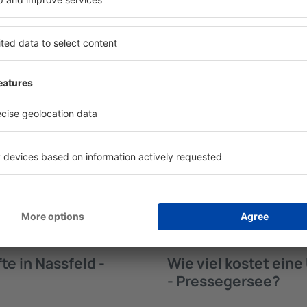
te in Nassfeld -
Welche Annehmlichke
Unterkünften in Nas
gersee werden von der
Die Annehmlichkeiten bei U
trichtung und der Check-
Pressegersee hängen von de
funden. Nach Auswahl der
der Anzahl der Sterne ab. G
maschine an, welche
Klimaanlage, Tee- und Kaf
ee verfügbar sind. Die
Internetzugang, die in den 
er für die Art der
Besucher können die kosten
ne, die Gästebewertungen,
benutzen, eine Mahlzeit in 
kostenlose Stornierung der
Hotel mit Swimmingpool aus
n Sie problemlos ganz
Unterkunft in Nassfeld - P
- Pressegersee in wenigen
Flughafentransfers anbiete
ch Bedarf eine Unterkunft
 buchen.
e in Nassfeld -
Wie viel kostet ein
- Pressegersee?