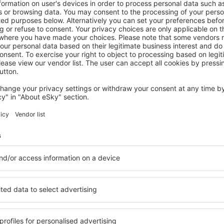
NASSFELD - PRESSEGERSEE
Ferienhaus Bella Vista
Hermagor, 14 August 2026, 2 Nächte
Mehr Angebote prüfen in Nassfeld - Pressegersee
ld -
Nassfeld - Pres
Unterkünfte