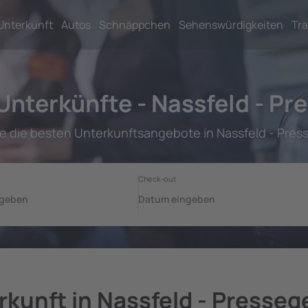
Unterkunft
Autos
Schnäppchen
Sehenswürdigkeiten
Tra
Unterkünfte - Nassfeld - Pr
ie die besten Unterkunftsangebote in Nassfeld - Pres
rkunft in Nassfeld - Presseg