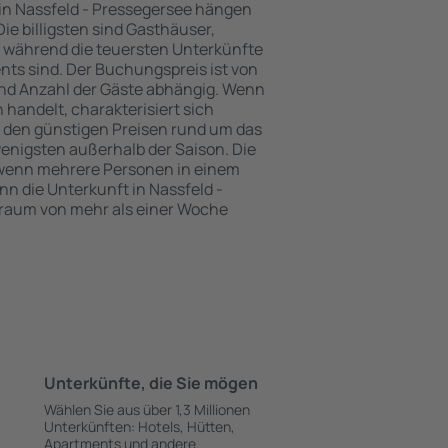
 in Nassfeld - Pressegersee hängen
ie billigsten sind Gasthäuser,
 während die teuersten Unterkünfte
nts sind. Der Buchungspreis ist von
nd Anzahl der Gäste abhängig. Wenn
handelt, charakterisiert sich
t den günstigen Preisen rund um das
enigsten außerhalb der Saison. Die
 wenn mehrere Personen in einem
 die Unterkunft in Nassfeld -
traum von mehr als einer Woche
Unterkünfte, die Sie mögen
Wählen Sie aus über 1,3 Millionen
Unterkünften: Hotels, Hütten,
Apartments und andere.