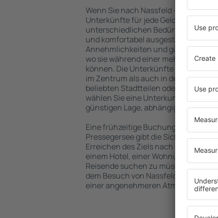
Wenn Sie nach Nassfeld - Pressegerse
Unterkünfte für jede Geldtasche, die 
unterschiedlichen Bedürfnissen abg
und komfortabel ausgestattete Einri
Annehmlichkeiten und günstige Hoste
wo sie während einer mehrtägigen S
können. Die Unterkünfte in Nassfeld 
im Zentrum als auch in der Nähe des
beliebten Stadtteilen oder Regionen 
wählen Sie eine Unterkunft in Nassfel
günstigen Lage, abhängig von Ihren 
Eine frühzeitige Buchung der Unterku
Pressegersee gibt die Sicherheit, da
Erreichen des Ziels nach der Reise 
einem Hotel, einer Wohnung oder ein
Reisende suchen zu müssen. Buchen 
dem Besuch von Nassfeld - Pressegers
einer angenehmeren Atmosphäre ver