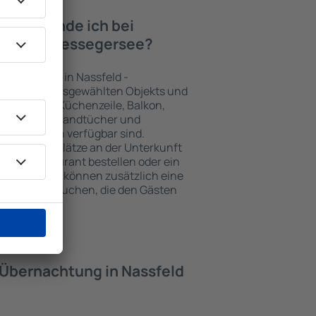
iten finde ich bei
sfeld - Pressegersee?
nterkünften in Nassfeld -
r Art des ausgewählten Objekts und
äste nutzen Küchenzeile, Balkon,
feezubehör, Handtücher und
Unterkünften verfügbar sind.
losen Parkplätze an der Unterkunft
einem Restaurant bestellen oder ein
wählen. Sie können zusätzlich eine
ressegersee buchen, die den Gästen
t.
e Übernachtung in Nassfeld