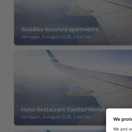
Ski&Bike Nassfeld apartments
Hermagor, 14 August 2026, 2 Nächte
NASSFELD - PRESSEGERSEE
Hotel Restaurant Gasthof Michal
Kirchbach, 14 August 2026, 2 Nächte