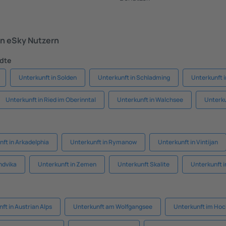
n eSky Nutzern
ädte
Unterkunft in Solden
Unterkunft in Schladming
Unterkunft i
Unterkunft in Ried im Oberinntal
Unterkunft in Walchsee
Unterku
ft in Arkadelphia
Unterkunft in Rymanow
Unterkunft in Vintijan
ndvika
Unterkunft in Zemen
Unterkunft Skalite
Unterkunft 
ft in Austrian Alps
Unterkunft am Wolfgangsee
Unterkunft im Hoc