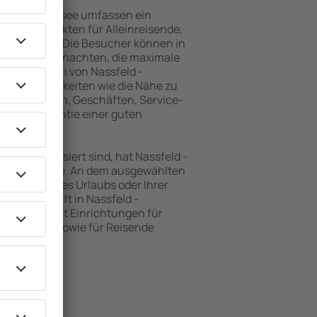
d - Pressegersee umfassen ein
vielen Objekten für Alleinreisende,
und Gruppen. Die Besucher können in
nsionen übernachten, die maximale
h im Zentrum von Nassfeld -
 Annehmlichkeiten wie die Nähe zu
rkehrsmitteln, Geschäften, Service-
ind die Garantie einer guten
en interessiert sind, hat Nassfeld -
ngebot für Sie. An dem ausgewählten
e während Ihres Urlaubs oder Ihrer
ie Unterkunft in Nassfeld -
 Objekten mit Einrichtungen für
leinkinder sowie für Reisende