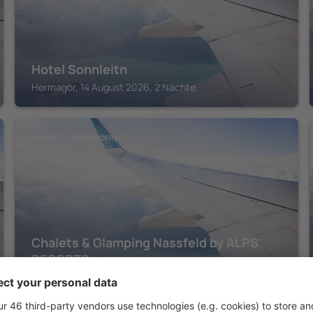
Hotel Sonnleitn
Hermagor, 14 August 2026, 2 Nächte
NASSFELD - PRESSEGERSEE
Chalets & Glamping Nassfeld by ALPS
RESORTS
Kotschach, 14 August 2026, 2 Nächte