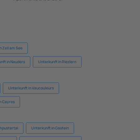
n Zell am See
nft in Nauders
Unterkunft in Riezlern
Unterkunft in Vaucouleurs
in Cayres
hpustertal
Unterkunft in Gastein