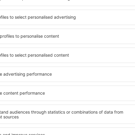
e reisen, finden Sie
Die Unterkünfte in Nassfel
für Touristen mit
umfangreiches Angebot von 
estimmt sind. Geräumige
Paare, Familien, Senioren 
chtungen mit vielen
Apartments, Hotels und Pe
ls erwarten die Besucher,
Privatsphäre bieten und sic
tädtereise übernachten
Pressegersee befinden. Die
- Pressegersee sind sowohl
Mietwagen, öffentlichen Ve
 Flughafens und in weniger
und Freizeiteinrichtungen s
verfügbar. Dank dessen
Erholung.
d - Pressegersee in einer
weiteren Vorhaben.
Wenn Sie an Luxusunterkünft
Pressegersee ein breites A
nft in Nassfeld -
Ort finden Sie alles, was Si
ss Sie sich nach dem
Geschäftsreise benötigen. D
ausruhen können, ohne nach
Pressegersee buchen Sie in
em anderen Objekt für
Behinderte, Säuglinge und K
Sie Ihre Unterkunft vor
zusammen mit Haustieren.
ee und Ihre Reise wird in
laufen.