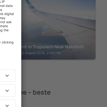
NASSFELD - PRESSEGERSEE
Apartment in Tropolach Near Nassfeld
Hermagor, 14 August 2026, 2 Nächte
segersee – beste