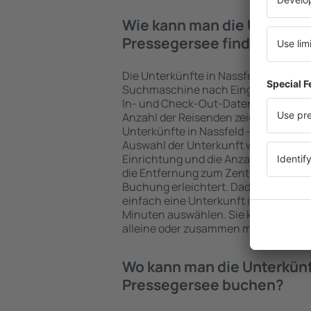
Wie kann man die Unterkünf
Pressegersee finden?
Die Unterkünfte in Nassfeld - Presse
Suchmaschine nach Eingabe der Fahr
In- und Check-Out-Daten schnell ge
Anzahl der Reisenden zeigt die Such
Unterkünfte in Nassfeld - Pressegers
Auswahl der Unterkunft wird durch Filt
Einrichtung und die Anzahl der Ster
die Entfernung zum Zentrum und die 
Buchung erleichtert. Dadurch könne
einfach eine Unterkunft in Nassfeld 
Minuten auswählen. Sie können je na
alleine oder zusammen mit dem Flug
Wo kann man die Unterkünft
Pressegersee buchen?