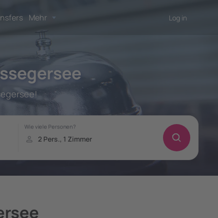
nsfers
Mehr
Log in
essegersee
segersee!
ersee