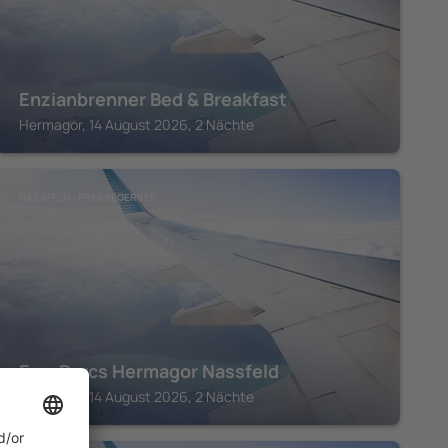
Enzianbrenner Bed & Breakfast
Hermagor, 14 August 2026, 2 Nächte
NASSFELD - PRESSEGERSEE
EuroParcs Hermagor Nassfeld
Hermagor, 14 August 2026, 2 Nächte