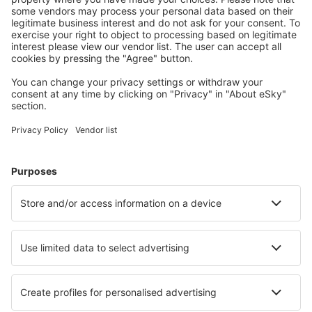
Unterkünfte, die Sie mögen
Wählen Sie aus über 1,3 Millionen Unterkünften: Hotels,
Hütten, Apartments und andere.
Meist gesuchte Hotels von eSky-Nutzern
Hotels in Großbritannien - Beliebte Städte
Hotels in London
Hotels in Manchester
Hotels in Birmingham
Hotels in Edinburgh
Hotels in Liverpool
Hotels in Stockton On Tees
Hotels in Looe
Hotels in Ilfracombe
Hotels in Padstow
Hotels in Castle Douglas
Die besten Hotels - Städte