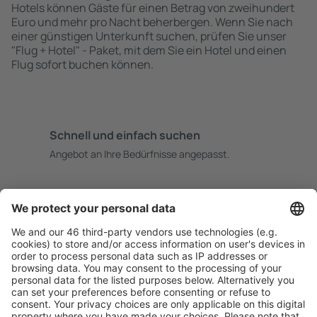
Hotels können Gäste für einen Betrag von zweihundert
Euro und mehr pro Nacht beherbergen. Wenn Sie nach
einer günstigen Unterkunft suchen, prüfen Sie unser
"Flug + Hotel" - Paket, mit dem Sie ein Hotel und einen
Flug sofort buchen können.
Schnell und einfach suchen
Angebot an Ihre Bedürfnisse angepasst.
Sicher planen
Buchen ohne Sorgen mit einer kostenlosen
Stornierungsoption.
Mehr sparen
Attraktive Preise und Spezialangebote für eingeloggte
Benutzer.