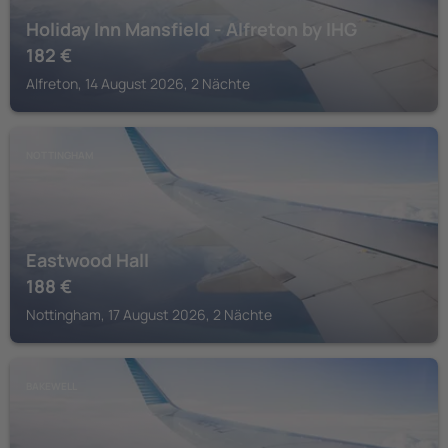
Holiday Inn Mansfield - Alfreton by IHG
182
€
Alfreton, 14 August 2026, 2 Nächte
NOTTINGHAM
Eastwood Hall
188
€
Nottingham, 17 August 2026, 2 Nächte
BAKEWELL