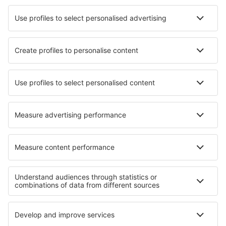
Hotels in Yablanitsa
Hotels in La Rochefoucauld
Hotels in Roscommon
Hotels in Idre
Hotels in Ohorn
Hotels in Moorhead
Hotels in Bennett
Hotels in Metamorfosi
Hotels in Calviac
Hotels in Alibaug
Die besten Hotels - Regionen
Hotels in Great Yarmouth
Hotels in England
Hotels in Wales
Hotels in Großbritannien
Hotels in Scotland
Hotels in Kardzhali
Hotels im Moseltal
Hotels in Djerba