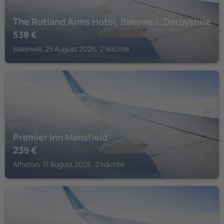
The Rutland Arms Hotel, Bakewell, Derbyshire
538
€
Bakewell, 25 August 2026, 2 Nächte
ALFRETON
Premier Inn Mansfield
239
€
Alfreton, 17 August 2026, 2 Nächte
RIPLEY