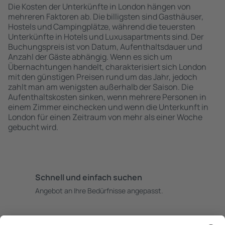
Die Kosten der Unterkünfte in London hängen von
mehreren Faktoren ab. Die billigsten sind Gasthäuser,
Hostels und Campingplätze, während die teuersten
Unterkünfte in Hotels und Luxusapartments sind. Der
Buchungspreis ist von Datum, Aufenthaltsdauer und
Anzahl der Gäste abhängig. Wenn es sich um
Übernachtungen handelt, charakterisiert sich London
mit den günstigen Preisen rund um das Jahr, jedoch
zahlt man am wenigsten außerhalb der Saison. Die
Aufenthaltskosten sinken, wenn mehrere Personen in
einem Zimmer einchecken und wenn die Unterkunft in
London für einen Zeitraum von mehr als einer Woche
gebucht wird.
Schnell und einfach suchen
Angebot an Ihre Bedürfnisse angepasst.
Sicher planen