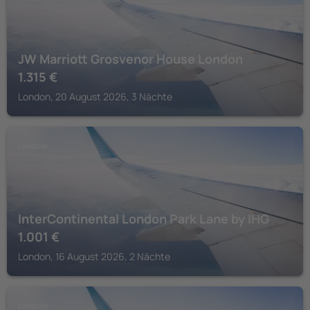
JW Marriott Grosvenor House London
1.315
€
London, 20 August 2026, 3 Nächte
LONDON
InterContinental London Park Lane by IHG
1.001
€
London, 16 August 2026, 2 Nächte
LONDON