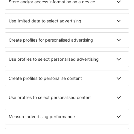
Unterkunft in Manchester
Unterkunft in Cardiff
Unterkunft in Ryde
Unterkunft in Huddersfield
Unterkunft in Padstow
Unterkunft in Darlington - Teesside
Die besten Unterkünfte - Städte
Unterkunft in Vielbrunn
Unterkunft in Humboldt
Unterkunft in Hali
Unterkunft in Nanuque
Unterkunft in Siggerud
Unterkunft in Littlefield
Unterkunft in Harfleur
Unterkunft in Paterson
Unterkunft in Palau De Plegamans
Unterkunft in Tardona
Die besten Unterkünfte - Regionen