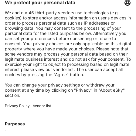
Buchen ohne Sorgen mit einer kostenlosen
Stornierungsoption.
Mehr sparen
Attraktive Preise und Spezialangebote für eingeloggte
Benutzer.
Unterkünfte, die Sie mögen
Wählen Sie aus über 1,3 Millionen Unterkünften: Hotels,
Hütten, Apartments und andere.
Meist gesuchte Unterkünfte von eSky Nutzern
Unterkünfte in Großbritannien - Beliebte Städte
Unterkunft in Edinburgh
Unterkunft in Liverpool
Unterkunft in Whitby
Unterkunft in Birmingham