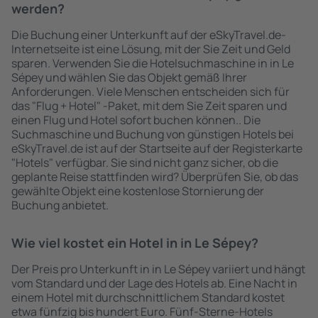
werden?
Die Buchung einer Unterkunft auf der eSkyTravel.de-
Internetseite ist eine Lösung, mit der Sie Zeit und Geld
sparen. Verwenden Sie die Hotelsuchmaschine in in Le
Sépey und wählen Sie das Objekt gemäß Ihrer
Anforderungen. Viele Menschen entscheiden sich für
das "Flug + Hotel" -Paket, mit dem Sie Zeit sparen und
einen Flug und Hotel sofort buchen können.. Die
Suchmaschine und Buchung von günstigen Hotels bei
eSkyTravel.de ist auf der Startseite auf der Registerkarte
"Hotels" verfügbar. Sie sind nicht ganz sicher, ob die
geplante Reise stattfinden wird? Überprüfen Sie, ob das
gewählte Objekt eine kostenlose Stornierung der
Buchung anbietet.
Wie viel kostet ein Hotel in in Le Sépey?
Der Preis pro Unterkunft in in Le Sépey variiert und hängt
vom Standard und der Lage des Hotels ab. Eine Nacht in
einem Hotel mit durchschnittlichem Standard kostet
etwa fünfzig bis hundert Euro. Fünf-Sterne-Hotels