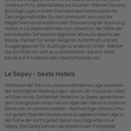
Unterkunft für jede Geldtasche buchen! Wählen Sie eine
günstige Lage und den Standard des Hotels sowie die
Zahlungsmethoden für die Unterkunft aus und die
Möglichkeit einer kostenlosen Stornierung der Buchung.
Hotels in Le Sépey befinden sich sowohl in der Nähe der
beliebtesten Sehenswürdigkeiten als auch abseits der
Masse. Perfekt für einen längeren Aufenthalt und als
Ausgangspunkt für Ausflüge zu anderen Orten. Wählen
Sie ein Hotel für sich aus und bereiten Sie sich noch
heute auf Ihre Reise oder Geschäftsreise vor!
Le Sépey – beste Hotels
Umfassender Service und eine attraktive Lage sind eine
der wichtigsten Bedingungen, die ein All-Inclusive-Hotel
erfüllen muss. Die besten Hotels in Le Sépey garantieren
den Hotelgästen einen hervorragenden Service und eine
Reihe von Annehmlichkeiten. Hochwertige Unterkünfte
mit gutem Standard bieten eine ausgezeichnete Lage in
der Nähe der wichtigsten Sehenswürdigkeiten in Le
Sépey. Die Gäste können die kostenlosen Parkplätze