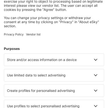
Unterkünfte, die Sie mögen
Wählen Sie aus über 1,3 Millionen Unterkünften: Hotels,
Hütten, Apartments und andere.
Meist gesuchte Hotels von eSky-Nutzern
Hotels in der Schweiz - Beliebte Städte
Hotels in Zürich
Hotels in Nendaz
Hotels in Zermatt
Hotels in Lugano
Hotels in Grindelwald
Hotels in Vira
Hotels in Schwyz
Hotels in Romanshorn
Hotels in Lungern
Hotels in Chamoson
Die besten Hotels - Städte
Hotels in Barasoain
Hotels in Carrizozo