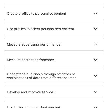
Hotels in Desertmartin
Hotels in Pula
Hotels in Burtonsville
Hotels in Molbergen
Hotels in St. Andrews
Hotels in Novyye Bulgary
Hotels in Locks Heath
Hotels in Moulidars
Die besten Hotels - Regionen
Hotels auf der Swiss Alps
Hotels in Jungfrau
Hotels in St. Moritz
Hotels in Davos-Klosters
Hotels in Zermatt
Hotels in Colorado
Hotels in Florianopolis
Hotels in Italian Alps
Hotels in Nuevo León
Hotels auf den Ostfriesischen Inseln