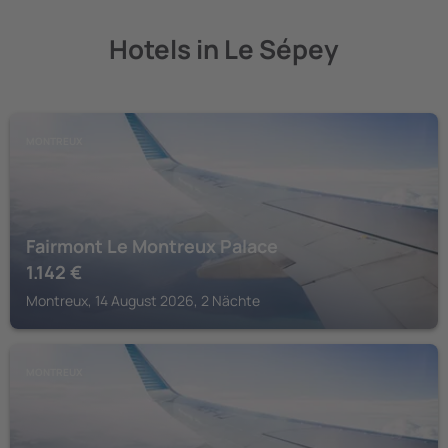
Hotels in Le Sépey
MONTREUX
Fairmont Le Montreux Palace
1.142
€
Montreux, 14 August 2026, 2 Nächte
MONTREUX