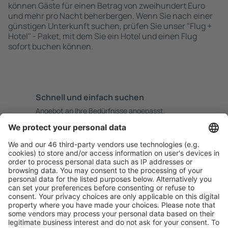
können Gäste für einen Betrag von zweihundert Euro
und mehr pro Nacht beherbergen. Wenn Sie nach einer
günstigen Unterkunft suchen, prüfen Sie unser "Flug +
Hotel" - Paket, mit dem Sie ein Hotel und einen Flug
sofort buchen können.
Schnell und einfach suchen
Angebot an Ihre Bedürfnisse angepasst.
Sicher planen
Buchen ohne Sorgen mit einer kostenlosen
Stornierungsoption.
Mehr sparen
Attraktive Preise und Spezialangebote für eingeloggte
Benutzer.