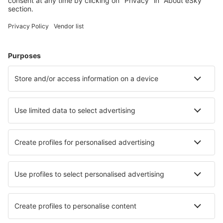
Unterkunft in Grindelwald
Unterkunft in Vionnaz
Unterkunft in Teufen
Unterkunft in Gordola
Unterkunft in Bivio
Unterkunft in Sarnen
Die besten Unterkünfte - Städte
Unterkunft in Minto
Unterkunft in Chapeltown
Unterkunft in Azarrulla
Unterkunft in Ban-de-Sapt
Unterkunft in Turieno
Unterkunft in Bad Neustadt an der Saale
Unterkunft in Dusternbrook
Unterkunft in Akyarlar
Unterkunft in Murfreesboro