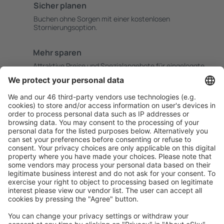
Sicher planen
Buchen ohne Sorgen mit einer kostenlosen
Stornierungsoption.
Mehr sparen
Attraktive Preise und Spezialangebote für eingeloggte
Benutzer.
Unterkünfte, die Sie mögen
Wählen Sie aus über 1,3 Millionen Unterkünften: Hotels,
Hütten, Apartments und andere.
Meist gesuchte Unterkünfte von eSky Nutzern
Unterkünfte in der Schweiz - Beliebte Städte
Unterkunft in Zürich
Unterkunft in Zermatt
Unterkunft in Nendaz
Unterkunft in Lugano