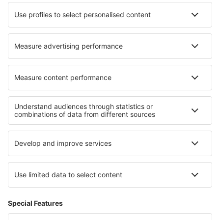
Unterkunft in Bad Rippoldsau-Schapbach
Die besten Unterkünfte - Regionen
Unterkunft in Zermatt
Unterkunft in der Schweiz
Unterkunft auf der Swiss Alps
Unterkunft in Saas-Fee
Unterkunft in St. Moritz
Unterkunft in den Süd Atollen
Unterkunft in Opolskie
Unterkunft in Lappland
Unterkunft in Nationalpark Bory Tucholskie
Unterkunft in Great Sand Dunes National Park