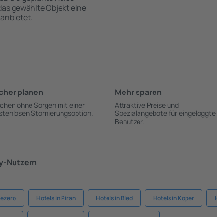
 das gewählte Objekt eine
anbietet.
cher planen
Mehr sparen
chen ohne Sorgen mit einer
Attraktive Preise und
stenlosen Stornierungsoption.
Spezialangebote für eingeloggte
Benutzer.
ky-Nutzern
Jezero
Hotels in Piran
Hotels in Bled
Hotels in Koper