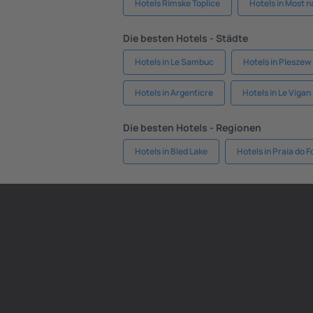
Hotels Rimske Toplice
Hotels in Most n
Die besten Hotels - Städte
Hotels in Le Sambuc
Hotels in Pleszew
Hotels in Argenticre
Hotels in Le Vigan
Die besten Hotels - Regionen
Hotels in Bled Lake
Hotels in Praia do F