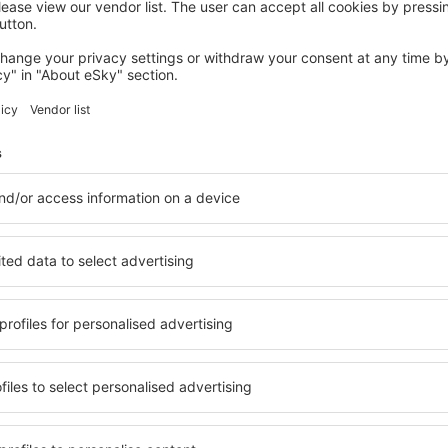
BLED
Hotel Park - Sava Hotels & Resorts
913
€
Bled, 04 September 2026, 3 Nächte
Mehr Hotels ansehen in Naklo
Naklo – beste H
nterkunftsbasis, in der jeder
Umfassender Service und ein