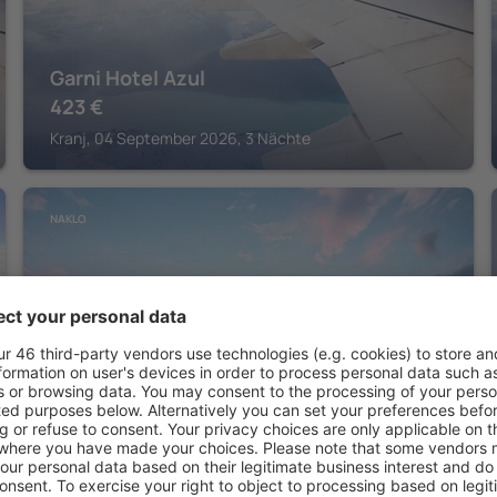
Garni Hotel Azul
423
€
Kranj, 04 September 2026, 3 Nächte
NAKLO
Hotel Marinšek
450
€
Naklo, 17 August 2026, 3 Nächte