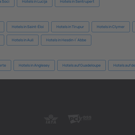
a Soci
Hotels in Lucija
Hotels in Sentrupert
Hotels in Saint-Éloi
Hotels in Tirupur
Hotels in Clymer
Hotels in Auli
Hotels in Hesdin-l`Abbe
orte
Hotels in Anglesey
Hotels auf Guadeloupe
Hotels auf d