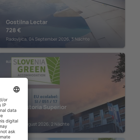
Gostilna Lectar
728
€
Radovljica, 04 September 2026, 3 Nächte
BLED
Hotel Astoria Superior
454
€
Bled, 28 August 2026, 2 Nächte