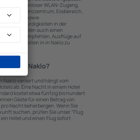
 gehören kostenloser WLAN-Zugang,
mmer, Konferenzzentrum, Essbereich,
 Parkplätze sowie
er Sehenswürdigkeiten in der
chtungen bieten auch einen
en an oder empfehlen, Ausflüge auf
enswürdigkeiten in in Naklo zu
otel in in Naklo?
in Naklo variiert und hängt vom
otels ab. Eine Nacht in einem Hotel
dard kostet etwa fünfzig bis hundert
önnen Gäste für einen Betrag von
 pro Nacht beherbergen. Wenn Sie
kunft suchen, prüfen Sie unser "Flug
e ein Hotel und einen Flug sofort