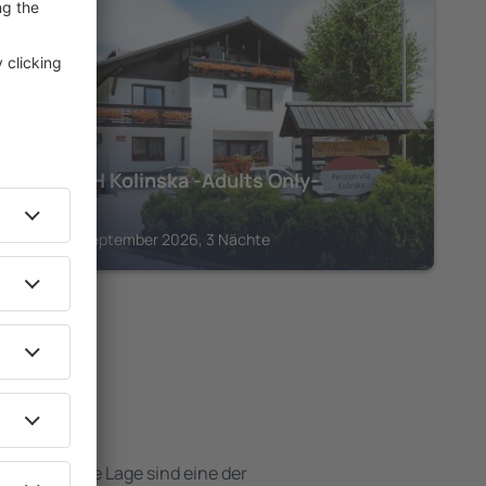
BLED
Hotel GH Kolinska -Adults Only-
706
€
Bled, 04 September 2026, 3 Nächte
otels
e attraktive Lage sind eine der