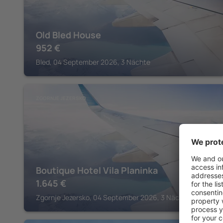
Old Bled House
952
€
Bled, 04 September 2026, 3 Nächte
ZGORNJE JEZERSKO
Boutique Hotel Vila Planinka
1.645
€
Zgornje Jezersko, 04 September 2026, 3 Nächte