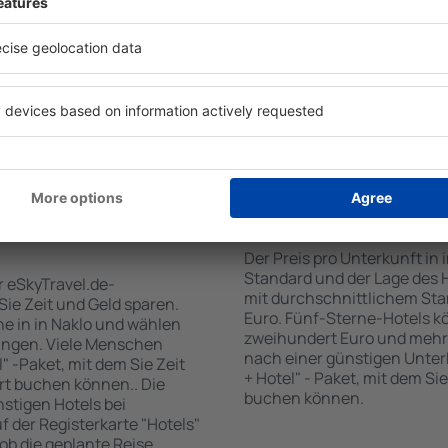
 den Reiseort in die
sind . Zu den beliebtesten
en Sie die Check-In- und
SPA-Zone, Bar / Safe im Zi
er Gäste und Zimmer aus.
Kinderspielecke, kostenlose
den die zum angegebenen
Informationsbroschüren üb
eigt. Sie können ganz
Umgebung. Einige der Einri
om Zentrum, die
Transport vom/zum Flughaf
oder die Anzahl der Sterne,
den Spuren der größten Seh
fen.
unternehmen.
 Naklo gebucht
Wie viel kostet ein H
Der Preis pro Unterkunft in 
Standard und der Lage des H
r eSkyTravel.de-
mit durchschnittlichem Stan
 Sie Zeit und Geld sparen.
Euro. Fünf-Sterne-Hotels k
e in in Naklo und wählen
zweihundert Euro und mehr
ungen. Viele Menschen
nach einer günstigen Unter
" -Paket, mit dem Sie Zeit
+ Hotel" - Paket, mit dem Si
rt buchen können.. Die
buchen können.
tigen Hotels bei
uf der Registerkarte "Hotels"
 ob die geplante Reise