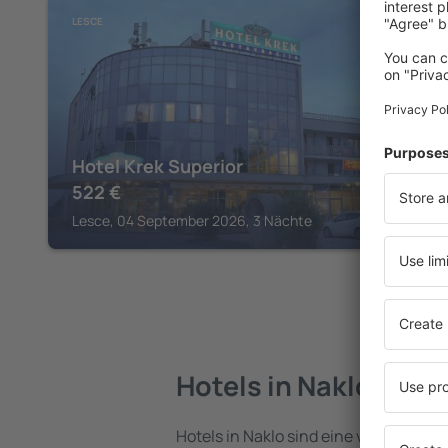
LESCE
Hotel Krek Superior
522
€
Lesce, 04 September 2026, 3 Nächte
Hotels in Naklo
Hotels in Naklo sind eine vielfältige U