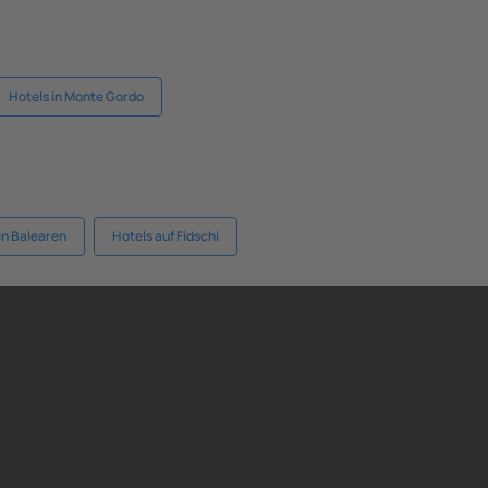
Hotels in Monte Gordo
en Balearen
Hotels auf Fidschi