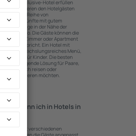
e ein All-Inclusive-Hotel erfüllen
Naklo garantieren den Hotelgästen
ce und eine Reihe von
tige Unterkünfte mit gutem
zeichnete Lage in der Nähe der
iten in Naklo. Die Gäste können die
zen und ein Zimmer oder Apartment
ungen entspricht. Ein Hotel mit
enfalls abwechslungsreiches Menü,
traktionen für Kinder. Die besten
ine hervorragende Lösung für Paare,
e geschäftlich reisen oder
eiter organisieren möchten.
iten kann ich in Hotels in
richtungen mit verschiedenen
keiten, die an die Gäste angepasst