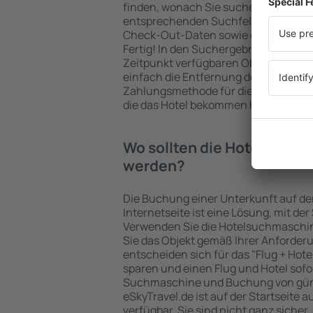
finden, wonach Sie suchen. Geben Sie
entsprechenden Suchfelder ein, wähl
Check-Out-Daten sowie die Anzahl d
Fertig! In den Suchergebnissen wer
Zeitpunkt verfügbaren Objekte angez
einfach die Entfernung des Hotels v
Zahlungsmethode für die Unterkunft 
die das Hotel bekommen hat, überprü
Wo sollten die Hotels in in
werden?
Die Buchung einer Unterkunft auf de
Internetseite ist eine Lösung, mit der
Verwenden Sie die Hotelsuchmaschin
Sie das Objekt gemäß Ihrer Anforder
entscheiden sich für das "Flug + Hotel
sparen und einen Flug und Hotel sofo
Suchmaschine und Buchung von güns
eSkyTravel.de ist auf der Startseite a
verfügbar. Sie sind nicht ganz sicher,