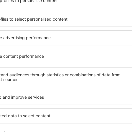
e seinen Erwartungen
wichtigsten Bedingungen, di
l mit hohem Standard und
muss. Die besten Hotels in 
els aus, die eine intime
einen hervorragenden Servi
e garantieren? in Naklo
Annehmlichkeiten. Hochwer
 Geldtasche buchen! Wählen
Standard bieten eine ausge
ard des Hotels sowie die
wichtigsten Sehenswürdigke
 aus und die Möglichkeit
kostenlosen Parkplätze nut
chung. Hotels in Naklo
auswählen, das ihren Erwart
 beliebtesten
hohem Standard umfasst eb
der Masse. Perfekt für
SPA oder Fitnesszone und At
usgangspunkt für Ausflüge
Unterkünfte in Naklo sind e
el für sich aus und bereiten
Familien sowie Personen, di
er Geschäftsreise vor!
Schulungen für ihre Mitarb
in Naklo finden?
Welche Annehmlichke
in Naklo finden?
zu finden, ist die
für Unterkünfte. Eine
Hotels in in Naklo sind Ein
tiert, dass Sie gerade das
Standards sowie Annehmlich