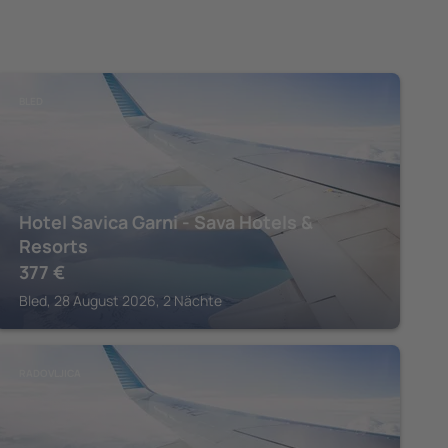
BLED
Hotel Savica Garni - Sava Hotels &
Resorts
377
€
Bled, 28 August 2026, 2 Nächte
RADOVLJICA