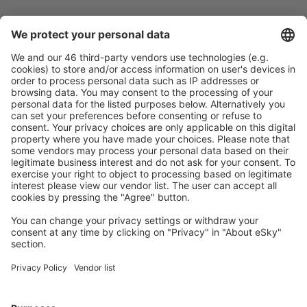
Sicher planen
Buchen ohne Sorgen mit einer kostenlosen
Stornierungsoption.
Mehr sparen
Attraktive Preise und Spezialangebote für eingeloggte
Benutzer.
Unterkünfte, die Sie mögen
Wählen Sie aus über 1,3 Millionen Unterkünften: Hotels,
Hütten, Apartments und andere.
Meist gesuchte Unterkünfte von eSky Nutzern
Unterkünfte in Slowenien - Beliebte Städte
Unterkunft in Ljubljana
Unterkunft in Bohinjsko Jezero