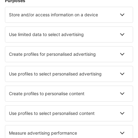
Unterkunft in Bled
Unterkunft in Koper
Unterkunft in Piran
Unterkunft in Benedikt
Unterkunft in Grosuplje
Unterkunft in Pivka
Unterkunft in Sodrazica
Unterkunft in Bovec
Die besten Unterkünfte - Städte
Unterkunft Taziricht
Unterkunft in Falkenhagen
Unterkunft in Eidsøra
Unterkunft in Tamana Island
Unterkunft in Stargard Szczeciński
Unterkunft in Linstow
Unterkunft in Magurele
Unterkunft in La Bocca
Unterkunft in Central Falls
Unterkunft in Fairport