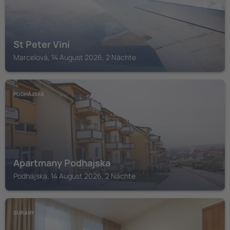
St Peter Vini
Marcelová, 14 August 2026, 2 Nächte
PODHÁJSKA
Apartmany Podhajska
Podhájska, 14 August 2026, 2 Nächte
SURANY