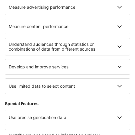
Unterkunft in Dullstroom
Unterkunft in Albinen
Die besten Unterkünfte - Regionen
Unterkunft in Záhorie
Unterkunft in Lower Zemplin
Unterkunft in Spis
Unterkunft in Liptov
Unterkunft in Arwa
Unterkunft im Marakele-Nationalpark
Unterkunft in Großbritannien
Unterkunft in Atacama-Wüste
Unterkunft im Olympic-Nationalpark
Unterkunft in Hidalgo