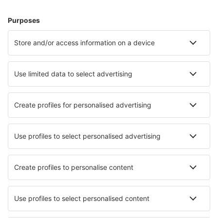
Unterkunft in Liptovský Mikuláš
Unterkunft in Kosice
Unterkunft in Banská Bystrica
Unterkunft in Vysoké Tatry
Unterkunft in Bratislava
Unterkunft in Ždiar
Unterkunft Utekac
Unterkunft in Makov
Unterkunft in Turčianske Teplice
Unterkunft in Ružomberok
Die besten Unterkünfte - Städte
Unterkunft in Udrycze
Unterkunft in Ta Lai
Unterkunft in Kabin
Unterkunft in La Pommeraye
Unterkunft in South Hykeham
Unterkunft in Ballandean
Unterkunft in Pedraces
Unterkunft in Virgil