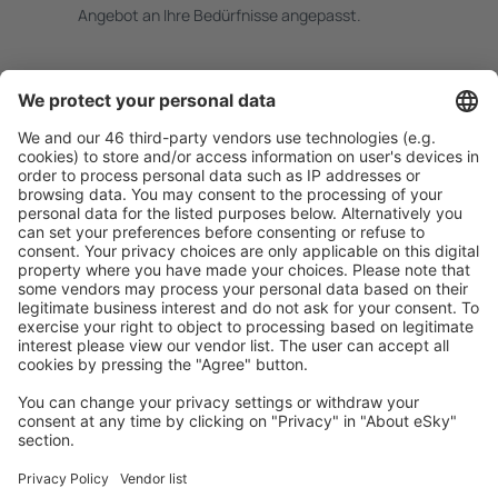
Angebot an Ihre Bedürfnisse angepasst.
Sicher planen
Buchen ohne Sorgen mit einer kostenlosen
Stornierungsoption.
Mehr sparen
Attraktive Preise und Spezialangebote für eingeloggte
Benutzer.
Unterkünfte, die Sie mögen
Wählen Sie aus über 1,3 Millionen Unterkünften: Hotels,
Hütten, Apartments und andere.
Meist gesuchte Unterkünfte von eSky Nutzern
Unterkünfte in der Slowakei - Beliebte Städte