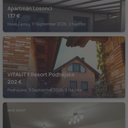
Apartmán Losonci
137
€
Nové Zámky, 11 September 2026, 2 Nächte
PODHÁJSKA
VITALITY Resort Podhájska
202
€
Podhájska, 11 September 2026, 2 Nächte
NOVÉ ZÁMKY