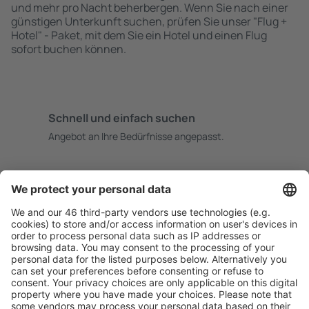
und mehr pro Nacht beherbergen. Wenn Sie nach einer
günstigen Unterkunft suchen, prüfen Sie unser "Flug +
Hotel" - Paket, mit dem Sie ein Hotel und einen Flug
sofort buchen können.
Schnell und einfach suchen
Angebot an Ihre Bedürfnisse angepasst.
Sicher planen
Buchen ohne Sorgen mit einer kostenlosen
Stornierungsoption.
Mehr sparen
Attraktive Preise und Spezialangebote für eingeloggte
Benutzer.
Unterkünfte, die Sie mögen