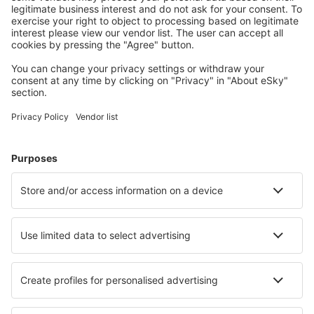
Wählen Sie aus über 1,3 Millionen Unterkünften: Hotels,
Hütten, Apartments und andere.
Meist gesuchte Hotels von eSky-Nutzern
Hotels in Polen - Beliebte Städte
Hotels in Krakau
Hotels in Danzig
Hotels in Kolobrzeg
Hotels in Breslau
Hotels in Warschau
Hotels in Szklarska Poręba
Hotels in Krościenko nad Dunajcem
Hotels in Krasnobród
Hotels in Stettin
Hotels in Sztutowo
Die besten Hotels - Städte