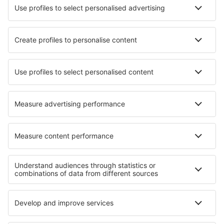
Hotels in Victoria
Hotels in Puerto Villamil
Hotels in Schuttertal
Hotels Hamamozu
Hotels in Bocenago
Hotels in Zülpich
Hotels in Villard-Reculas
Hotels in Ortigueira
Hotels in Sondervig
Hotels in Paia
Die besten Hotels - Regionen
Hotels in Kuyavian-Pomeranian
Hotels in Low Beskids
Hotels in Świętokrzyski-Nationalpark
Hotels in Zywiec Beskids
Hotels in Bieszczady-Nationalpark
Hotels in Bryce Canyon
Hotels in South Sinai
Hotels auf Menorca
Hotels auf Ibiza
Hotels in Holguin