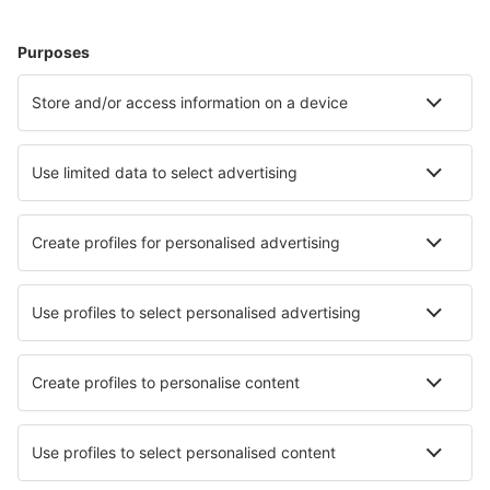
Unterkunft in Kolobrzeg
Unterkunft in Tychy
Unterkunft in Gdynia
Unterkunft in Swieradow Zdroj
Unterkunft in Kalisz
Unterkunft in Karwia
Die besten Unterkünfte - Städte
Unterkunft in Homewood
Unterkunft in St George's
Unterkunft in Falkirk
Unterkunft in Winterbach
Unterkunft in Oconomowoc
Unterkunft in Kranj
Unterkunft in Caspueñas
Unterkunft in Muriaé
Unterkunft in Santo Estêvão
Unterkunft in Rottleberode
Die besten Unterkünfte - Regionen