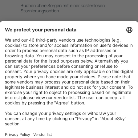
Buchen ohne Sorgen mit einer kostenlosen
Stornierungsoption.
Mehr sparen
Attraktive Preise und Spezialangebote für eingeloggte
Benutzer.
Unterkünfte, die Sie mögen
Wählen Sie aus über 1,3 Millionen Unterkünften: Hotels,
Hütten, Apartments und andere.
Meist gesuchte Unterkünfte von eSky Nutzern
Unterkünfte in Polen - Beliebte Städte
Unterkunft in Zakopane
Unterkunft in Krakau
Unterkunft in Danzig
Unterkunft in Warschau