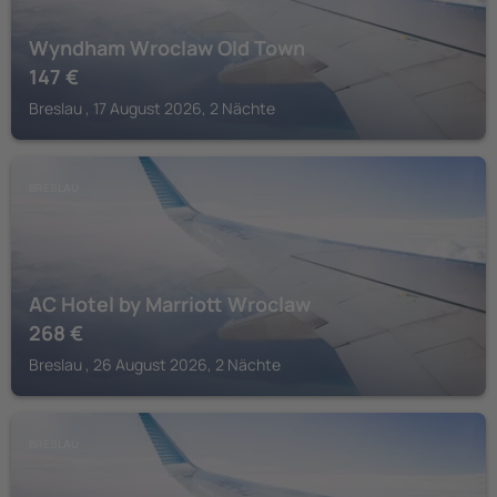
Wyndham Wroclaw Old Town
147
€
Breslau , 17 August 2026, 2 Nächte
BRESLAU
AC Hotel by Marriott Wroclaw
268
€
Breslau , 26 August 2026, 2 Nächte
BRESLAU