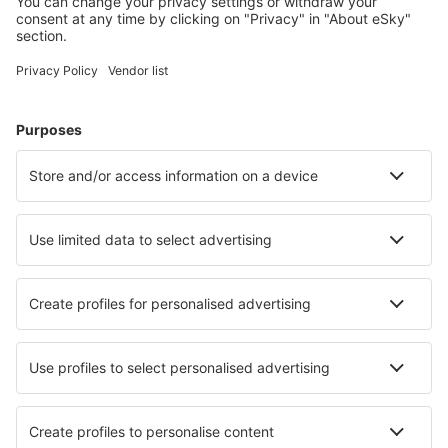
Unterkunft in Warschau
Unterkunft in Breslau
Unterkunft in Kolobrzeg
Unterkunft in Danzig
Unterkunft in Krakau
Unterkunft in Jurata
Unterkunft in Swieradow Zdroj
Unterkunft in Mrzezyno
Unterkunft in Chelm
Unterkunft in Uscie Gorlickie
Die besten Unterkünfte - Städte
Unterkunft in Torchiarolo
Unterkunft in Pylypets
Unterkunft in Parga
Unterkunft Bua Yai
Unterkunft in Holzheim am Forst
Unterkunft in Wölflinswil
Unterkunft in Kololi
Unterkunft in Heatherton