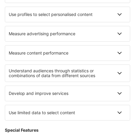
Unterkunft in Abzakovo
Unterkunft in Cheyenne
Die besten Unterkünfte - Regionen
Unterkunft in Karkonosze Mountains (Poland)
Unterkunft in Silesian Beskids
Unterkunft in Masovian
Unterkunft in Lodzkie
Unterkunft in Kashubia
Unterkunft auf den Britischen Jungferninseln
Unterkunft in Ismailia
Unterkunft in Nikosia Region
Unterkunft auf Südböhmische Region
Unterkunft in Tyresta National Park