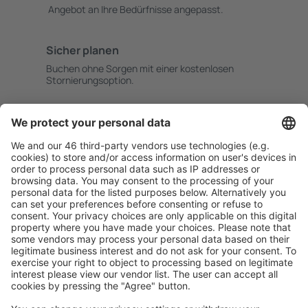
Angebot an Ihre Bedürfnisse angepasst.
Sicher planen
Buchen ohne Sorgen mit einer kostenlosen
Stornierungsoption.
Mehr sparen
Attraktive Preise und Spezialangebote für eingeloggte
Benutzer.
Unterkünfte, die Sie mögen
Wählen Sie aus über 1,3 Millionen Unterkünften: Hotels,
Hütten, Apartments und andere.
Meist gesuchte Unterkünfte von eSky Nutzern
Unterkünfte in Polen - Beliebte Städte