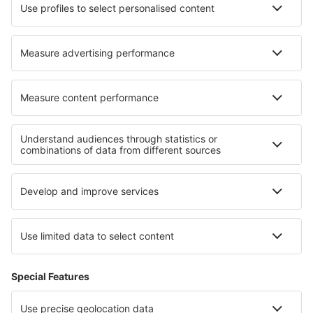
Hotels in Sulina
Hotels in North Canton
Hotels in Rigi Kaltbad
Hotels in Hofheim In Unterfranken
Hotels in Singkawang
Hotels in Burlats
Hotels in Sankt Martin
Die besten Hotels - Regionen
Hotels an der Batumi- Riviera
Hotels in Vratsa
Hotels in Arwa
Hotels in den Great Smoky Mountains
Hotels in der Tafelbucht