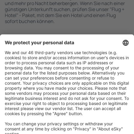
und mehr pro Nacht beherbergen. Wenn Sie nach einer
günstigen Unterkunft suchen, prüfen Sie unser "Flug +
Hotel" - Paket, mit dem Sie ein Hotel und einen Flug
sofort buchen können.
Schnell und einfach suchen
Angebot an Ihre Bedürfnisse angepasst.
Sicher planen
Buchen ohne Sorgen mit einer kostenlosen
Stornierungsoption.
Mehr sparen
Attraktive Preise und Spezialangebote für eingeloggte
Benutzer.
Unterkünfte, die Sie mögen