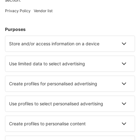
Wählen Sie aus über 1,3 Millionen Unterkünften: Hotels,
Hütten, Apartments und andere.
Meist gesuchte Hotels von eSky-Nutzern
Hotels in Botswana - Beliebte Städte
Hotels in Francistown
Hotels in Palapye
Hotels in Gaborone
Hotels in Jwaneng
Hotels in Maun
Hotels Selinda Reserve
Hotels Chobe
Hotels Nata
Hotels in Shakawe
Hotels Central Kalahari
Die besten Hotels - Städte
Hotels in Jane
Hotels in Welimada
Hotels Yoakum