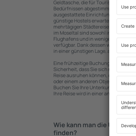
Geldtasche, die für Touristen mit un
Bedürfnissen abgestimmt sind. Gerä
ausgestattete Einrichtungen mit vie
günstige Hostels erwarten die Besuch
mehrtägigen Städtereise übernachte
im Moseltal sind sowohl im Zentrum a
Flughafens und in weniger beliebten 
verfügbar. Dank dessen wählen Sie e
in einer günstigen Lage, abhängig vo
Eine frühzeitige Buchung der Unterkun
Sicherheit, dass Sie sich nach dem E
Reise ausruhen können, ohne nach e
oder einem anderen Objekt für Reis
Buchen Sie Ihre Unterkunft vor dem 
Ihre Reise wird in einer angenehmer
Wie kann man die Unterkün
finden?