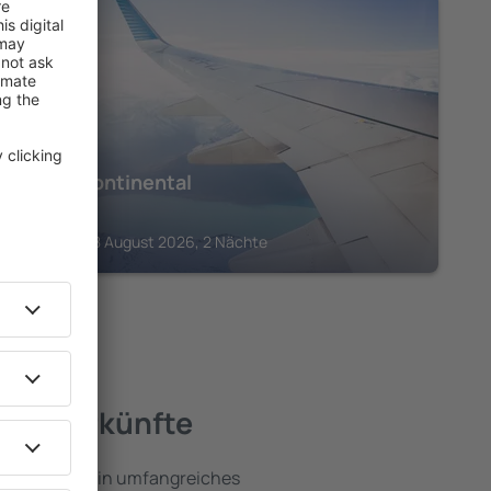
MOSELTAL
Hotel Continental
318
€
Koblenz, 08 August 2026, 2 Nächte
e Unterkünfte
l umfassen ein umfangreiches