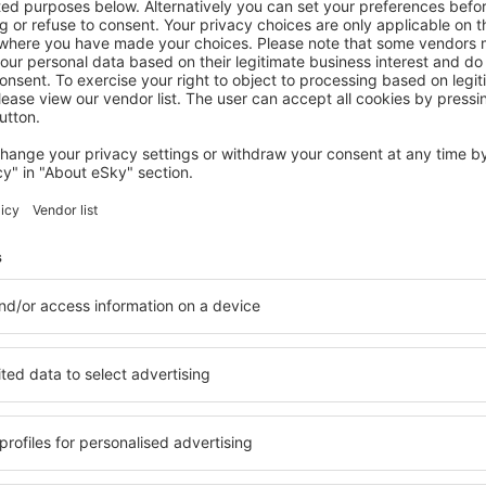
MOSELTAL
Hotel Deutscher Hof
298
€
Trier, 07 August 2026, 2 Nächte
Mehr Angebote prüfen im Moseltal
tal
Moseltal – best
n Sie Unterkünfte für jede
Die Unterkünfte im Moselta