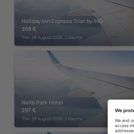
Holiday Inn Express Trier by IHG
308
€
Trier, 08 August 2026, 2 Nächte
MOSELTAL
Nells Park Hotel
297
€
Trier, 08 August 2026, 2 Nächte