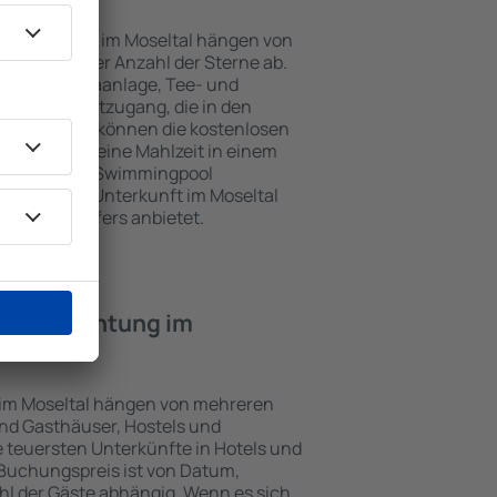
nterkünften im Moseltal hängen von
jekts und der Anzahl der Sterne ab.
Balkon, Klimaanlage, Tee- und
und Internetzugang, die in den
d. Besucher können die kostenlosen
t benutzen, eine Mahlzeit in einem
ein Hotel mit Swimmingpool
tzlich eine Unterkunft im Moseltal
ghafentransfers anbietet.
e Übernachtung im
 im Moseltal hängen von mehreren
sind Gasthäuser, Hostels und
 teuersten Unterkünfte in Hotels und
Buchungspreis ist von Datum,
l der Gäste abhängig. Wenn es sich