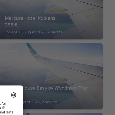
Mercure Hotel Koblenz
296
€
Koblenz, 08 August 2026, 2 Nächte
MOSELTAL
Vienna House Easy by Wyndham Trier
248
€
Trier, 08 August 2026, 2 Nächte