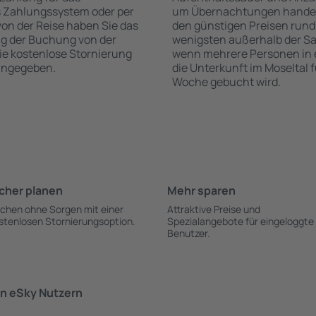
s Zahlungssystem oder per
um Übernachtungen handelt,
 von der Reise haben Sie das
den günstigen Preisen rund
ng der Buchung von der
wenigsten außerhalb der Sa
 die kostenlose Stornierung
wenn mehrere Personen in
 angegeben.
die Unterkunft im Moseltal 
Woche gebucht wird.
cher planen
Mehr sparen
chen ohne Sorgen mit einer
Attraktive Preise und
stenlosen Stornierungsoption.
Spezialangebote für eingeloggte
Benutzer.
n eSky Nutzern