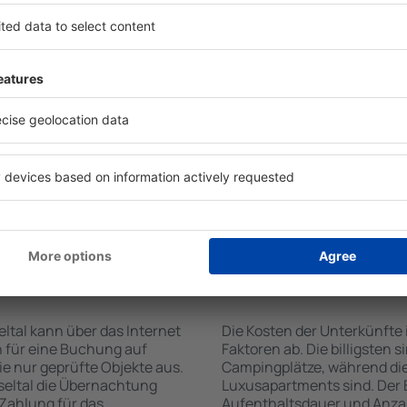
 von der Suchmaschine nach
Die Annehmlichkeiten bei U
Check-In- und Check-Out-
der Art des ausgewählten Ob
hl der Anzahl der
Gäste nutzen Küchenzeile, 
n, welche Unterkünfte im
Kaffeezubehör, Handtücher 
 der Unterkunft wird durch
Unterkünften verfügbar sin
die Anzahl der Sterne, die
Parkplätze an der Unterkunf
zum Zentrum und die
Restaurant bestellen oder 
erleichtert. Dadurch
auswählen. Sie können zusä
eine Unterkunft im Moseltal
buchen, die den Gästen Flu
önnen je nach Bedarf eine
it dem Flug buchen.
te im Moseltal
Wie viel kostet ein
Moseltal?
ltal kann über das Internet
Die Kosten der Unterkünfte
 für eine Buchung auf
Faktoren ab. Die billigsten 
e nur geprüfte Objekte aus.
Campingplätze, während die
seltal die Übernachtung
Luxusapartments sind. Der 
 Zahlung für das
Aufenthaltsdauer und Anzah