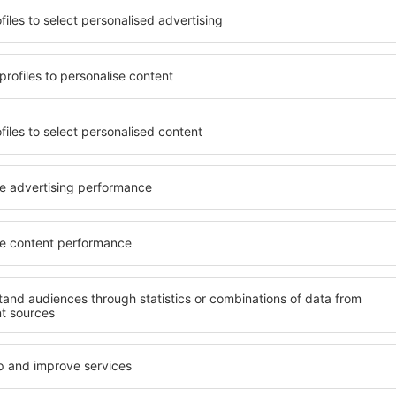
terschiedlichen
Angebot von vielen Objekten 
umige und komfortabel
Senioren und Gruppen. Die
len Annehmlichkeiten und
Hotels und Pensionen übern
er, wo sie während einer
bieten und sich im Zentrum 
n können. Die Unterkünfte
Annehmlichkeiten wie die N
ls auch in der Nähe des
Verkehrsmitteln, Geschäften
Stadtteilen oder Regionen
sind die Garantie einer gut
ine Unterkunft im Moseltal
n Ihren weiteren Vorhaben.
Wenn Sie an Luxusunterkünft
ein breites Angebot für Sie
ft im Moseltal gibt die
alles, was Sie während Ihre
rreichen des Ziels nach der
benötigen. Die Unterkunft i
inem Hotel, einer Wohnung
mit Einrichtungen für Behin
ende suchen zu müssen.
sowie für Reisende zusamm
Besuch von Moseltal und
en Atmosphäre verlaufen.
fte im Moseltal
Welche Annehmlichke
Unterkünften im Mo