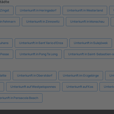
Städte
 Zingst
Unterkunft in Heringsdorf
Unterkunft in Westerland
 in Fehmarn
Unterkunft in Zinnowitz
Unterkunft in Monschau
ouhans
Unterkunft in Sant'Ilario d'Enza
Unterkunft in Sulejówek
n Pesse
Unterkunft in Pong Ta Long
Unterkunft in Saint-Sebastien-s
latte
Unterkunft in Oberstdorf
Unterkunft im Erzgebirge
Unt
Unterkunft auf Westpeloponnes
Unterkunft auf Kos
Unterk
erkunft in Pensacola Beach