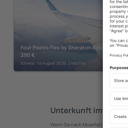
MOSELTAL
Four Points Flex by Sheraton Koblenz
290
€
Koblenz, 08 August 2026, 2 Nächte
Unterkunft im Mosel
Wenn Sie nach Moseltal reisen, finde