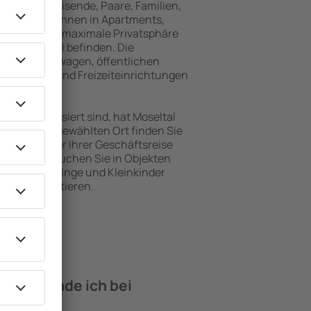
für Alleinreisende, Paare, Familien,
 Besucher können in Apartments,
achten, die maximale Privatsphäre
von Moseltal befinden. Die
ähe zu Mietwagen, öffentlichen
, Service- und Freizeiteinrichtungen
en Erholung.
en interessiert sind, hat Moseltal
. An dem ausgewählten Ort finden Sie
s Urlaubs oder Ihrer Geschäftsreise
m Moseltal buchen Sie in Objekten
derte, Säuglinge und Kleinkinder
en mit Haustieren.
iten finde ich bei
seltal?