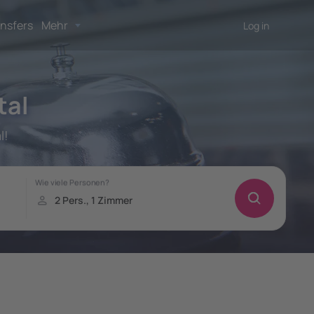
nsfers
Mehr
Log in
tal
l!