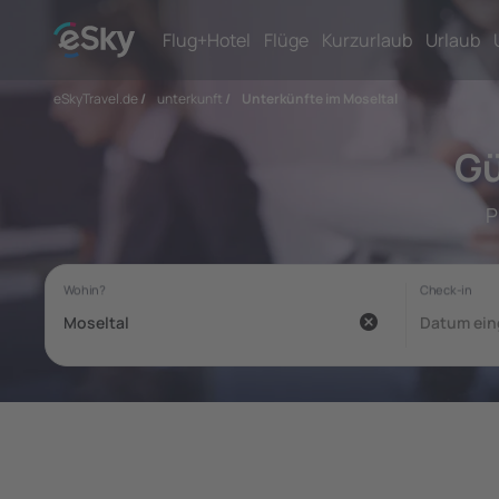
Flug+Hotel
Flüge
Kurzurlaub
Urlaub
eSkyTravel.de
/
unterkunft
/
Unterkünfte im Moseltal
Gü
P