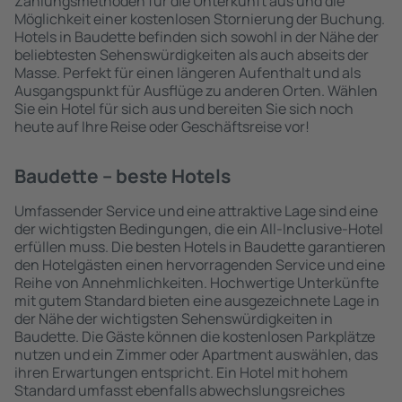
Zahlungsmethoden für die Unterkunft aus und die
Möglichkeit einer kostenlosen Stornierung der Buchung.
Hotels in Baudette befinden sich sowohl in der Nähe der
beliebtesten Sehenswürdigkeiten als auch abseits der
Masse. Perfekt für einen längeren Aufenthalt und als
Ausgangspunkt für Ausflüge zu anderen Orten. Wählen
Sie ein Hotel für sich aus und bereiten Sie sich noch
heute auf Ihre Reise oder Geschäftsreise vor!
Baudette – beste Hotels
Umfassender Service und eine attraktive Lage sind eine
der wichtigsten Bedingungen, die ein All-Inclusive-Hotel
erfüllen muss. Die besten Hotels in Baudette garantieren
den Hotelgästen einen hervorragenden Service und eine
Reihe von Annehmlichkeiten. Hochwertige Unterkünfte
mit gutem Standard bieten eine ausgezeichnete Lage in
der Nähe der wichtigsten Sehenswürdigkeiten in
Baudette. Die Gäste können die kostenlosen Parkplätze
nutzen und ein Zimmer oder Apartment auswählen, das
ihren Erwartungen entspricht. Ein Hotel mit hohem
Standard umfasst ebenfalls abwechslungsreiches