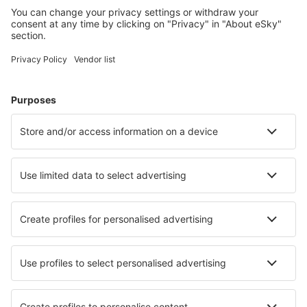
Hütten, Apartments und andere.
Meist gesuchte Hotels von eSky-Nutzern
Hotels in USA - Beliebte Städte
Hotels in Myrtle Beach
Hotels in Panama City Beach
Hotels in Sevierville
Hotels in Davenport
Hotels in Kissimmee
Hotels in Santa Fe
Hotels in Newark
Hotels in Clermont
Hotels in Nashville
Hotels in Cincinnati
Die besten Hotels - Städte
Hotels in Strombeek-Bever
Hotels in Humboldt