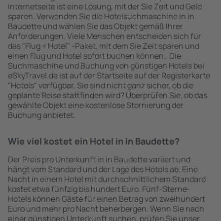
Internetseite ist eine Lösung, mit der Sie Zeit und Geld
sparen. Verwenden Sie die Hotelsuchmaschine in in
Baudette und wählen Sie das Objekt gemäß Ihrer
Anforderungen. Viele Menschen entscheiden sich für
das "Flug + Hotel" -Paket, mit dem Sie Zeit sparen und
einen Flug und Hotel sofort buchen können.. Die
Suchmaschine und Buchung von günstigen Hotels bei
eSkyTravel.de ist auf der Startseite auf der Registerkarte
"Hotels" verfügbar. Sie sind nicht ganz sicher, ob die
geplante Reise stattfinden wird? Überprüfen Sie, ob das
gewählte Objekt eine kostenlose Stornierung der
Buchung anbietet.
Wie viel kostet ein Hotel in in Baudette?
Der Preis pro Unterkunft in in Baudette variiert und
hängt vom Standard und der Lage des Hotels ab. Eine
Nacht in einem Hotel mit durchschnittlichem Standard
kostet etwa fünfzig bis hundert Euro. Fünf-Sterne-
Hotels können Gäste für einen Betrag von zweihundert
Euro und mehr pro Nacht beherbergen. Wenn Sie nach
einer günstigen Unterkunft suchen, prüfen Sie unser