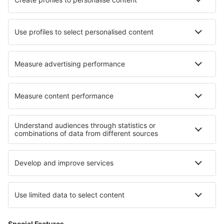
Hotels in Cessenon-sur-Orb
Hotels in Rudkobing
Hotels in Thoard
Hotels in Lubango
Hotels in Barreiras
Hotels in Gayndah
Hotels in Göynük
Hotels in Velten
Die besten Hotels - Regionen
Hotels in Saguaro-Nationalpark
Hotels in Michigan
Hotels in Kenai Fjords National Park
Hotels in New York
Hotels in Georgia
Hotels auf den Balearen
Hotels in der Französische Riviera
Hotels in Pucon
Hotels in Silistra
Hotels in Italy - ski