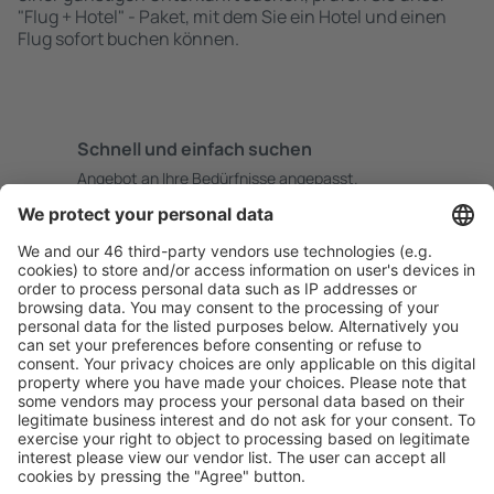
"Flug + Hotel" - Paket, mit dem Sie ein Hotel und einen
Flug sofort buchen können.
Schnell und einfach suchen
Angebot an Ihre Bedürfnisse angepasst.
Sicher planen
Buchen ohne Sorgen mit einer kostenlosen
Stornierungsoption.
Mehr sparen
Attraktive Preise und Spezialangebote für eingeloggte
Benutzer.
Unterkünfte, die Sie mögen
Wählen Sie aus über 1,3 Millionen Unterkünften: Hotels,