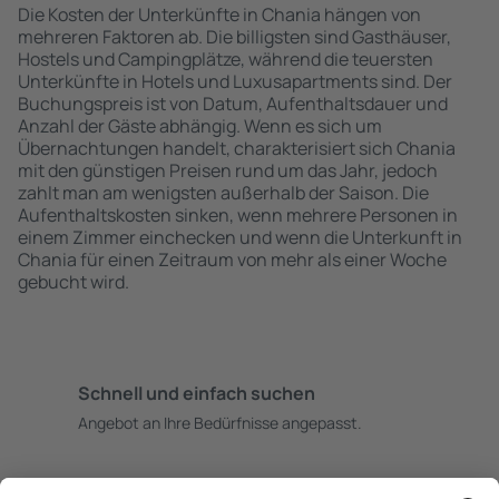
Die Kosten der Unterkünfte in Chania hängen von
mehreren Faktoren ab. Die billigsten sind Gasthäuser,
Hostels und Campingplätze, während die teuersten
Unterkünfte in Hotels und Luxusapartments sind. Der
Buchungspreis ist von Datum, Aufenthaltsdauer und
Anzahl der Gäste abhängig. Wenn es sich um
Übernachtungen handelt, charakterisiert sich Chania
mit den günstigen Preisen rund um das Jahr, jedoch
zahlt man am wenigsten außerhalb der Saison. Die
Aufenthaltskosten sinken, wenn mehrere Personen in
einem Zimmer einchecken und wenn die Unterkunft in
Chania für einen Zeitraum von mehr als einer Woche
gebucht wird.
Schnell und einfach suchen
Angebot an Ihre Bedürfnisse angepasst.
Sicher planen