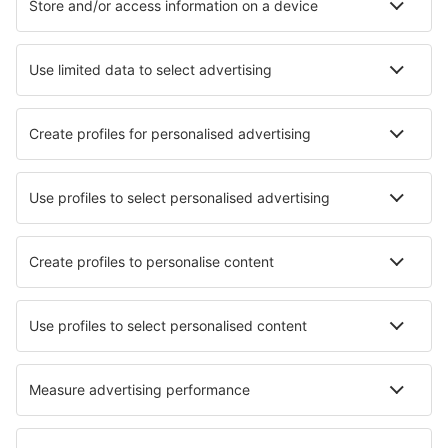
Unterkunft in Lefkada
Unterkunft in Syros
Unterkunft in Naousa
Unterkunft in Sárti
Unterkunft in Voula
Unterkunft in Palaia Fokaia
Die besten Unterkünfte - Städte
Unterkunft in Akka
Unterkunft in Creixell
Unterkunft in Armeau
Unterkunft in Dorking
Unterkunft in North Salt Lake
Unterkunft in Ampuis
Unterkunft in Valga
Unterkunft in Asnières-sur-Oise
Unterkunft in La Phu
Unterkunft in Irschen
Die besten Unterkünfte - Regionen