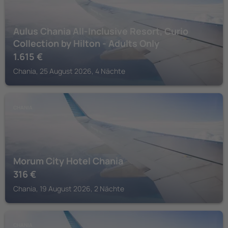
Aulus Chania All-Inclusive Resort, Curio
Collection by Hilton - Adults Only
1.615
€
Chania, 25 August 2026, 4 Nächte
CHANIA
Morum City Hotel Chania
316
€
Chania, 19 August 2026, 2 Nächte
CHANIA