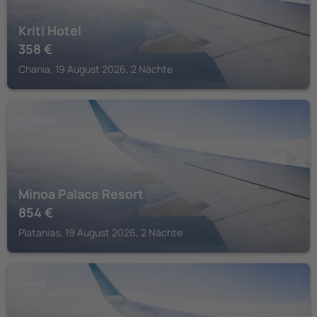
Kriti Hotel
358
€
Chania, 19 August 2026, 2 Nächte
PLATANIAS
Minoa Palace Resort
854
€
Platanias, 19 August 2026, 2 Nächte
CHANIA