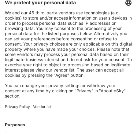
Buchen ohne Sorgen mit einer kostenlosen
Stornierungsoption.
Mehr sparen
Attraktive Preise und Spezialangebote für eingeloggte
Benutzer.
Unterkünfte, die Sie mögen
Wählen Sie aus über 1,3 Millionen Unterkünften: Hotels,
Hütten, Apartments und andere.
Meist gesuchte Unterkünfte von eSky Nutzern
Unterkünfte in Griechenland - Beliebte Städte
Unterkunft in Thessaloniki
Unterkunft in Rethymno
Unterkunft in Athen
Unterkunft in Paros