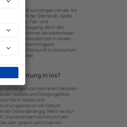
terkünften in Ios hängen von der Art
nd der Anzahl der Sterne ab. Gäste
, Klimaanlage, Tee- und
und Internetzugang, die in den
d. Besucher können die kostenlosen
t benutzen, eine Mahlzeit in einem
ein Hotel mit Swimmingpool
zlich eine Unterkunft in Ios buchen,
nsfers anbietet.
 Übernachtung in Ios?
 in Ios hängen von mehreren Faktoren
thäuser, Hostels und Campingplätze,
rkünfte in Hotels und
Buchungspreis ist von Datum,
l der Gäste abhängig. Wenn es sich
 charakterisiert sich Ios mit den
das Jahr, jedoch zahlt man am