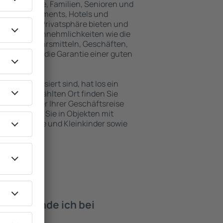
isende, Paare, Familien, Senioren und
en in Apartments, Hotels und
 maximale Privatsphäre bieten und
inden. Die Annehmlichkeiten wie die
ichen Verkehrsmitteln, Geschäften,
htungen sind die Garantie einer guten
en interessiert sind, hat Ios ein
 dem ausgewählten Ort finden Sie
s Urlaubs oder Ihrer Geschäftsreise
n Ios buchen Sie in Objekten mit
e, Säuglinge und Kleinkinder sowie
 Haustieren.
iten finde ich bei
?