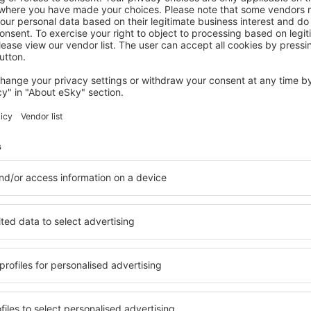
IOS
Far Out Village
Ios, 14 August 2026, 2 Nächte
Mehr Angebote prüfen in Ios
Ios – beste Unt
Unterkünfte für jede
Die Unterkünfte in Ios umf