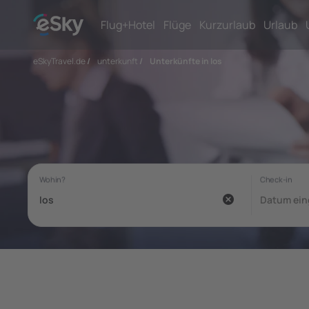
Flug+Hotel
Flüge
Kurzurlaub
Urlaub
eSkyTravel.de
/
unterkunft
/
Unterkünfte in Ios