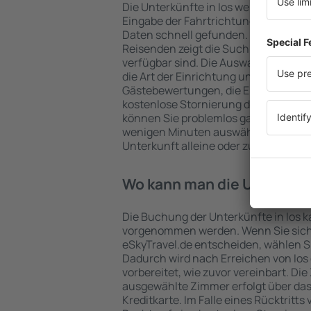
Die Unterkünfte in Ios werden von 
Eingabe der Fahrtrichtung und der 
Daten schnell gefunden. Nach Auswa
Reisenden zeigt die Suchmaschine an
verfügbar sind. Die Auswahl der Unter
die Art der Einrichtung und die Anzahl
Gästebewertungen, die Entfernung 
kostenlose Stornierung der Buchung 
können Sie problemlos ganz einfach e
wenigen Minuten auswählen. Sie kön
Unterkunft alleine oder zusammen m
Wo kann man die Unterkünf
Die Buchung der Unterkünfte in Ios k
vorgenommen werden. Wenn Sie sich
eSkyTravel.de entscheiden, wählen Si
Dadurch wird nach Erreichen von Ios
vorbereitet, wie zuvor vereinbart. Die
ausgewählte Zimmer erfolgt über da
Kreditkarte. Im Falle eines Rücktritts