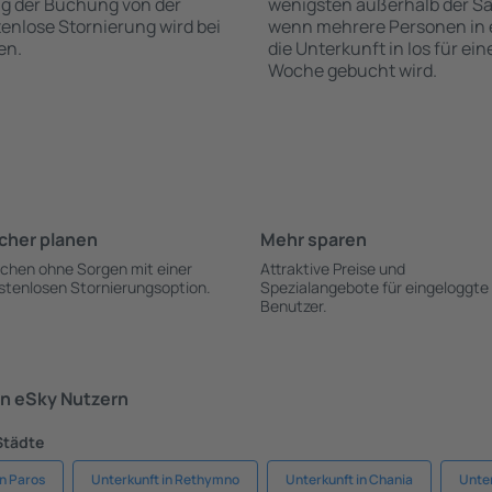
ng der Buchung von der
wenigsten außerhalb der Sa
stenlose Stornierung wird bei
wenn mehrere Personen in
en.
die Unterkunft in Ios für ei
Woche gebucht wird.
cher planen
Mehr sparen
chen ohne Sorgen mit einer
Attraktive Preise und
stenlosen Stornierungsoption.
Spezialangebote für eingeloggte
Benutzer.
n eSky Nutzern
Städte
in Paros
Unterkunft in Rethymno
Unterkunft in Chania
Unter