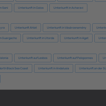
in Sani
Unterkunft in Gaios
Unterkunft in Acharavi
myra
Unterkunft Ahlat
Unterkunft in Vásárosnamény
Unterk
in Guargacho
Unterkunft in Utorda
Unterkunft in Agat
Unter
falonia
Unterkunft auf Lesbos
Unterkunft auf Peloponnes
Un
North Black Sea Coast
Unterkunft in Andalusia
Unterkunft an der S