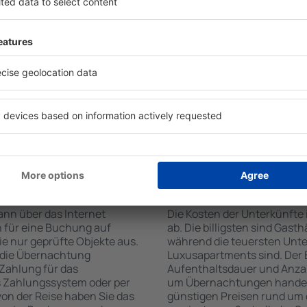
der Suchmaschine nach
Check-In- und Check-Out-
Die Annehmlichkeiten bei Un
hl der Anzahl der
des ausgewählten Objekts u
, welche Unterkünfte in Ios
nutzen Küchenzeile, Balkon
kunft wird durch Filter für
Kaffeezubehör, Handtücher 
 der Sterne, die
Unterkünften verfügbar sin
zum Zentrum und die
Parkplätze an der Unterkunf
erleichtert. Dadurch
Restaurant bestellen oder 
ine Unterkunft in Ios in
auswählen. Sie können zusät
nen je nach Bedarf eine
die den Gästen Flughafentra
it dem Flug buchen.
te in Ios buchen?
Wie viel kostet eine
ann über das Internet
Die Kosten der Unterkünfte
 für eine Buchung auf
ab. Die billigsten sind Gas
e nur geprüfte Objekte aus.
während die teuersten Unte
 die Übernachtung
Luxusapartments sind. Der 
 Zahlung für das
Aufenthaltsdauer und Anzah
s Zahlungssystem oder per
um Übernachtungen handelt,
 von der Reise haben Sie das
günstigen Preisen rund um 