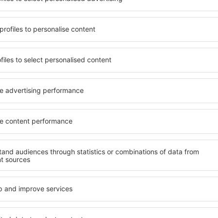
terschiedlichen
vielen Objekten für Alleinre
umige und komfortabel
Gruppen. Die Besucher könn
len Annehmlichkeiten und
Pensionen übernachten, die
er, wo sie während einer
sich im Zentrum von Ios bef
n können. Die Unterkünfte
Nähe zu Mietwagen, öffentl
h in der Nähe des
Service- und Freizeiteinric
Stadtteilen oder Regionen
Erholung.
e Unterkunft in Ios in einer
weiteren Vorhaben.
Wenn Sie an Luxusunterkünft
breites Angebot für Sie. An
ft in Ios gibt die
alles, was Sie während Ihre
rreichen des Ziels nach der
benötigen. Die Unterkunft i
inem Hotel, einer Wohnung
Einrichtungen für Behindert
ende suchen zu müssen.
für Reisende zusammen mit
Besuch von Ios und Ihre
tmosphäre verlaufen.
te in Ios finden?
Welche Annehmlichke
Unterkünften in Ios