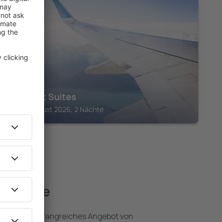
IOS
Hide out Suites
Ios, 14 August 2026, 2 Nächte
erkünfte
assen ein umfangreiches Angebot von