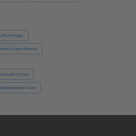
unft in Woippy
kunft in Saint-Nazaire
terkunft in Chios
üdchinesischen Küste