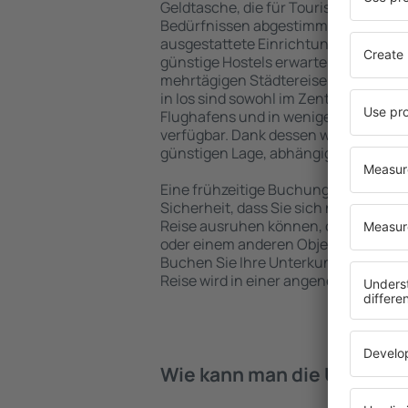
Geldtasche, die für Touristen mit un
Bedürfnissen abgestimmt sind. Gerä
ausgestattete Einrichtungen mit vie
günstige Hostels erwarten die Besuch
mehrtägigen Städtereise übernachte
in Ios sind sowohl im Zentrum als auc
Flughafens und in weniger beliebten 
verfügbar. Dank dessen wählen Sie ein
günstigen Lage, abhängig von Ihren 
Eine frühzeitige Buchung der Unterkun
Sicherheit, dass Sie sich nach dem E
Reise ausruhen können, ohne nach e
oder einem anderen Objekt für Reis
Buchen Sie Ihre Unterkunft vor dem 
Reise wird in einer angenehmeren A
Wie kann man die Unterkünf