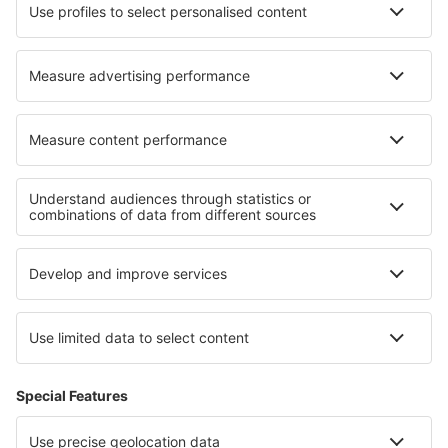
Hotels in Frederick
Hotels in Lubniewice
Hotels in Herisau
Hotels in Point Pleasant
Hotels in De Soto
Hotels in Mandi
Hotels in Mosina
Hotels in Tarasovo
Die besten Hotels - Regionen
Hotels in Nigeria
Hotels in Silesian
Hotels in Low Beskids
Hotels in Massachusetts
Hotels in Casanare
Hotels auf Gotland