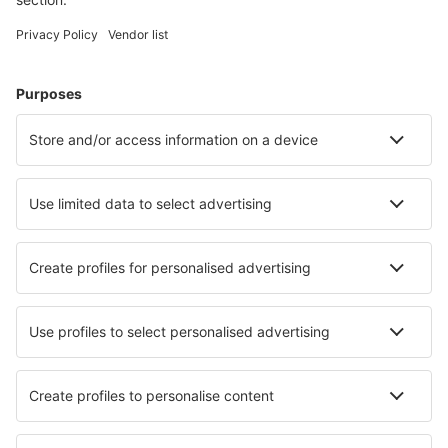
Wählen Sie aus über 1,3 Millionen Unterkünften: Hotels,
Hütten, Apartments und andere.
Meist gesuchte Hotels von eSky-Nutzern
Hotels in Nigeria - Beliebte Städte
Hotels in Abuja
Hotels in Ibadan
Hotels Ogombo
Hotels in Lagos
Hotels in Port Harcourt
Hotels in Warri
Hotels in Makurdi
Hotels in Akure
Hotels Mushin
Hotels in Ilorin
Die besten Hotels - Städte
Hotels in Eijsden
Hotels in Sînmartin