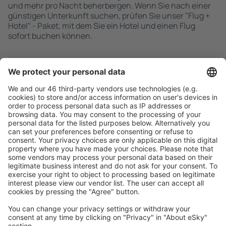
und mehr pro Nacht beherbergen. Wenn Sie nach einer
günstigen Unterkunft suchen, prüfen Sie unser "Flug +
Hotel" - Paket, mit dem Sie ein Hotel und einen Flug
sofort buchen können.
Schnell und einfach suchen
Angebot an Ihre Bedürfnisse angepasst.
Sicher planen
Buchen ohne Sorgen mit einer kostenlosen
Stornierungsoption.
Mehr sparen
Attraktive Preise und Spezialangebote für eingeloggte
Benutzer.
Unterkünfte, die Sie mögen