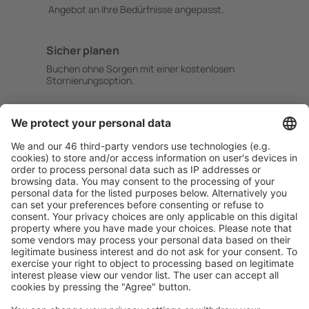
Angebot an Ihre Bedürfnisse angepasst.
Sicher planen
Buchen ohne Sorgen mit einer kostenlosen
Stornierungsoption.
Mehr sparen
Attraktive Preise und Spezialangebote für eingeloggte
Benutzer.
Unterkünfte, die Sie mögen
Wählen Sie aus über 1,3 Millionen Unterkünften: Hotels,
Hütten, Apartments und andere.
Meist gesuchte Unterkünfte von eSky Nutzern
Unterkünfte in USA - Beliebte Städte