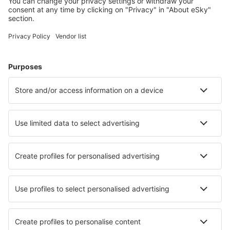
Unterkunft in Kissimmee
Unterkunft in Sevierville
Unterkunft in Panama City Beach
Unterkunft in Myrtle Beach
Unterkunft in Davenport
Unterkunft in Truckee
Unterkunft in San Francisco
Unterkunft in Orlando
Unterkunft in Elkton
Unterkunft in Savannah
Die besten Unterkünfte - Städte
Unterkunft in Ketzin
Unterkunft in Winkel
Unterkunft in Sant Gregori
Unterkunft in Lovendegem
Unterkunft in Serooskerke Schouwen
Unterkunft in Luzino
Unterkunft in Abaliget