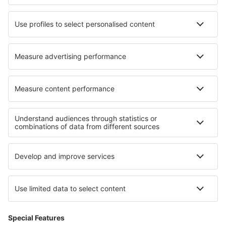
Unterkunft in San Cristobal de la Laguna (Tenerife)
Unterkunft in Lliria
Unterkunft in Sluis
Die besten Unterkünfte - Regionen
Unterkunft in Denali National Park
Unterkunft in Jackson Hole
Unterkunft auf der Insel Anna Maria
Unterkunft in Kings Canyon National Park
Unterkunft auf Molokai
Unterkunft in Risaralda
Unterkunft im Kruger-Nationalpark
Unterkunft Ruse province
Unterkunft im Harz
Unterkunft in Durban