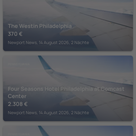
The Westin Philadelphia
370
€
Newport News, 14 August 2026, 2 Nächte
PENNSYLVANIA
Four Seasons Hotel Philadelphia at Comcast
Center
2.308
€
Newport News, 14 August 2026, 2 Nächte
PENNSYLVANIA