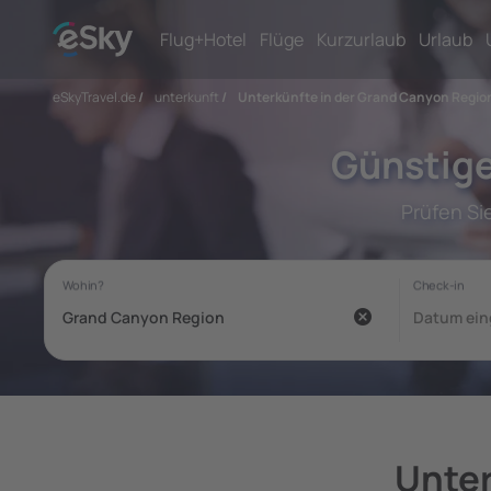
Flug+Hotel
Flüge
Kurzurlaub
Urlaub
eSkyTravel.de
/
unterkunft
/
Unterkünfte in der Grand Canyon Regio
Günstige
Prüfen Si
Unter