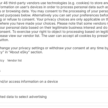
GRAND CANYON REGION
Holiday Inn Resort The Squire at Grand
Canyon by IHG
Tusayan, 07 August 2026, 2 Nächte
Mehr Angebote prüfen in der Grand Canyon Region
rand Canyon
Grand Canyon R
Unterkünfte