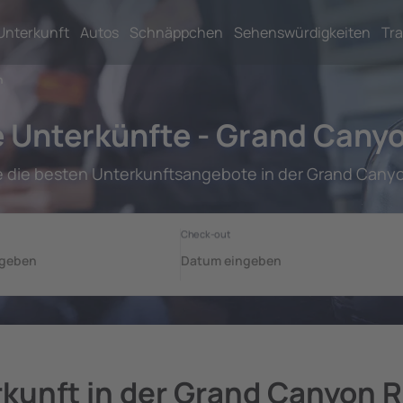
Unterkunft
Autos
Schnäppchen
Sehenswürdigkeiten
Tra
n
 Unterkünfte - Grand Cany
e die besten Unterkunftsangebote in der Grand Cany
kunft in der Grand Canyon 