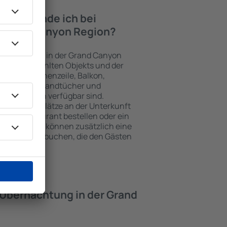
iten finde ich bei
r Grand Canyon Region?
nterkünften in der Grand Canyon
des ausgewählten Objekts und der
 nutzen Küchenzeile, Balkon,
feezubehör, Handtücher und
Unterkünften verfügbar sind.
losen Parkplätze an der Unterkunft
einem Restaurant bestellen oder ein
wählen. Sie können zusätzlich eine
nyon Region buchen, die den Gästen
t.
e Übernachtung in der Grand