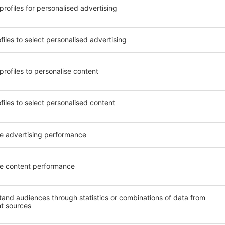
eisen, finden Sie
Die Unterkünfte in der Gra
für Touristen mit
umfangreiches Angebot von 
estimmt sind. Geräumige
Paare, Familien, Senioren 
chtungen mit vielen
Apartments, Hotels und Pe
ls erwarten die Besucher,
Privatsphäre bieten und si
tädtereise übernachten
Region befinden. Die Anneh
d Canyon Region sind sowohl
Mietwagen, öffentlichen Ve
 Flughafens und in weniger
und Freizeiteinrichtungen s
verfügbar. Dank dessen
Erholung.
and Canyon Region in einer
weiteren Vorhaben.
Wenn Sie an Luxusunterkünf
Canyon Region ein breites A
unft in der Grand Canyon
ausgewählten Ort finden Sie
sich nach dem Erreichen des
oder Ihrer Geschäftsreise b
n, ohne nach einem Hotel,
Canyon Region buchen Sie i
bjekt für Reisende suchen
Behinderte, Säuglinge und K
nft vor dem Besuch von
zusammen mit Haustieren.
 wird in einer angenehmeren