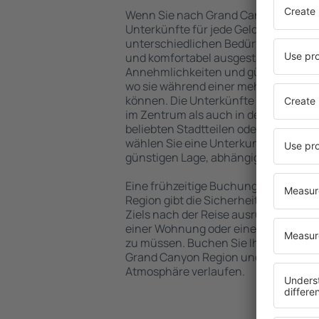
Wenn Sie nach Grand Canyon Region r
Unterkünfte für jede Geldtasche, die 
unterschiedlichen Bedürfnissen abg
und komfortabel ausgestattete Einri
Annehmlichkeiten und günstige Hoste
wo sie während einer mehrtägigen S
können. Die Unterkünfte in der Gran
im Zentrum als auch in der Nähe des
beliebten Stadtteilen oder Regionen 
wählen Sie eine Unterkunft in der Gr
günstigen Lage, abhängig von Ihren 
Eine frühzeitige Buchung der Unterk
Region gibt die Sicherheit, dass Sie 
Ziels nach der Reise ausruhen könne
einer Wohnung oder einem anderen O
zu müssen. Buchen Sie Ihre Unterku
Grand Canyon Region und Ihre Reise
Atmosphäre verlaufen.