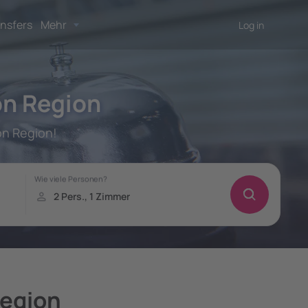
nsfers
Mehr
Log in
on Region
on Region!
Region