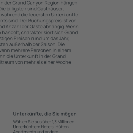
 in der Grand Canyon Region hängen
ie billigsten sind Gasthäuser,
 während die teuersten Unterkünfte
nts sind. Der Buchungspreis ist von
nd Anzahl der Gäste abhängig. Wenn
handelt, charakterisiert sich Grand
tigen Preisen rund um das Jahr,
ten außerhalb der Saison. Die
 wenn mehrere Personen in einem
n die Unterkunft in der Grand
itraum von mehr als einer Woche
Unterkünfte, die Sie mögen
Wählen Sie aus über 1,3 Millionen
Unterkünften: Hotels, Hütten,
Apartments und andere.