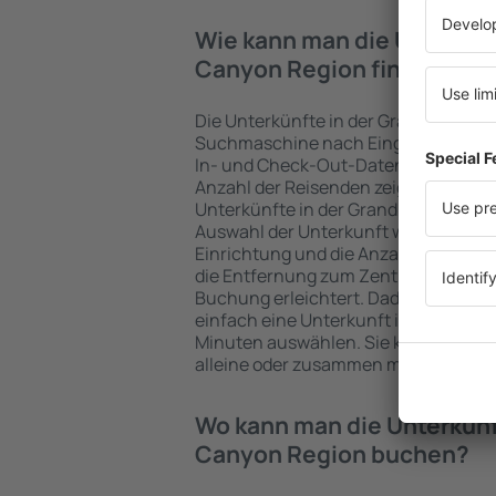
Wie kann man die Unterkün
Canyon Region finden?
Die Unterkünfte in der Grand Canyon
Suchmaschine nach Eingabe der Fahr
In- und Check-Out-Daten schnell ge
Anzahl der Reisenden zeigt die Such
Unterkünfte in der Grand Canyon Regi
Auswahl der Unterkunft wird durch Filt
Einrichtung und die Anzahl der Ster
die Entfernung zum Zentrum und die 
Buchung erleichtert. Dadurch könne
einfach eine Unterkunft in der Gran
Minuten auswählen. Sie können je na
alleine oder zusammen mit dem Flug
Wo kann man die Unterkünf
Canyon Region buchen?