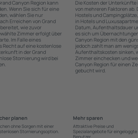
 Grand Canyon Region kann
Die Kosten der Unterkünfte
n. Wenn Sie sich für eine
von mehreren Faktoren ab. D
den, wählen Sie nur
Hostels und Campingplätze,
nach Erreichen von Grand
in Hotels und Luxusapartme
ereitet, wie zuvor
Datum, Aufenthaltsdauer u
ewählte Zimmer erfolgt über
es sich um Übernachtungen 
rte. Im Falle eines
Canyon Region mit den güns
as Recht auf eine kostenlose
jedoch zahlt man am wenigs
erkunft in der Grand
Aufenthaltskosten sinken,
enlose Stornierung wird bei
Zimmer einchecken und wen
en.
Canyon Region für einen Ze
gebucht wird.
cher planen
Mehr sparen
chen ohne Sorgen mit einer
Attraktive Preise und
stenlosen Stornierungsoption.
Spezialangebote für eingeloggte
Benutzer.