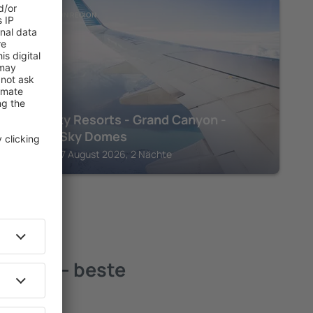
GRAND CANYON REGION
Clear Sky Resorts - Grand Canyon -
Unique Sky Domes
Williams, 07 August 2026, 2 Nächte
egion – beste