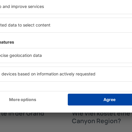
fte in der Grand
Welche Annehmlichke
Unterkünften in de
 Region werden von der
Die Annehmlichkeiten bei U
trichtung und der Check-
Region hängen von der Art 
funden. Nach Auswahl der
Anzahl der Sterne ab. Gäste
maschine an, welche
Klimaanlage, Tee- und Kaf
on verfügbar sind. Die
Internetzugang, die in den 
er für die Art der
Besucher können die kosten
ne, die Gästebewertungen,
benutzen, eine Mahlzeit in 
kostenlose Stornierung der
Hotel mit Swimmingpool aus
n Sie problemlos ganz
Unterkunft in der Grand Ca
d Canyon Region in wenigen
Flughafentransfers anbiete
ch Bedarf eine Unterkunft
 buchen.
te in der Grand
Wie viel kostet ein
Canyon Region?