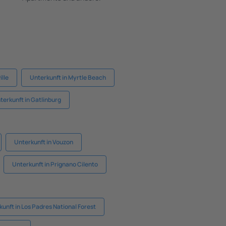
ille
Unterkunft in Myrtle Beach
terkunft in Gatlinburg
Unterkunft in Vouzon
Unterkunft in Prignano Cilento
unft in Los Padres National Forest