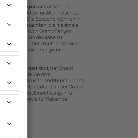
nd Canyon Region umfassen ein
vielen Objekten für Alleinreisende,
und Gruppen. Die Besucher können in
nsionen übernachten, die maximale
ch im Zentrum von Grand Canyon
mlichkeiten wie die Nähe zu
rkehrsmitteln, Geschäften, Service-
ind die Garantie einer guten
ten interessiert sind, hat Grand
ngebot für Sie. An dem
 alles, was Sie während Ihres Urlaubs
enötigen. Die Unterkunft in der Grand
n Objekten mit Einrichtungen für
leinkinder sowie für Reisende