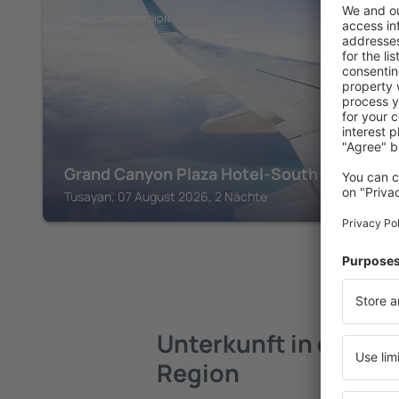
GRAND CANYON REGION
Grand Canyon Plaza Hotel-South Rim
Tusayan, 07 August 2026, 2 Nächte
Unterkunft in der G
Region