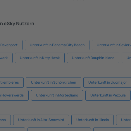
n eSky Nutzern
n Davenport
Unterkunft in Panama City Beach
Unterkunft in Sevierv
ewark
Unterkunft in Kitty Hawk
Unterkunft Dauphin Island
Un
Etrembieres
Unterkunft in Schönkirchen
Unterkunft in Llucmajor
in Hoyerswerda
Unterkunft in Mortegliano
Unterkunft in Pezoula
iana
Unterkunft in Alta-Snowbird
Unterkunft in Illinois
Unterk