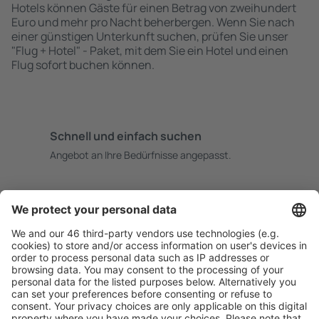
Hotels können Gäste für einen Betrag von zweihundert
Euro und mehr pro Nacht beherbergen. Wenn Sie nach
einer günstigen Unterkunft suchen, prüfen Sie unser
"Flug + Hotel" - Paket, mit dem Sie ein Hotel und einen
Flug sofort buchen können.
Schnell und einfach suchen
Angebot an Ihre Bedürfnisse angepasst.
Sicher planen
Buchen ohne Sorgen mit einer kostenlosen
Stornierungsoption.
Mehr sparen
Attraktive Preise und Spezialangebote für eingeloggte
Benutzer.