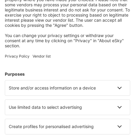
Unterkünfte, die Sie mögen
Wählen Sie aus über 1,3 Millionen Unterkünften: Hotels,
Hütten, Apartments und andere.
Meist gesuchte Hotels von eSky-Nutzern
Hotels in Argentinien - Beliebte Städte
Hotels in Bariloche
Hotels in Mendoza
Hotels in Cordoba
Hotels in Mar del Plata
Hotels in Buenos Aires
Hotels in Olavarria
Hotels in Ostende
Hotels in Mar De Ajo
Hotels in Capilla del Señor
Hotels in Villa Nueva De Guaymallen