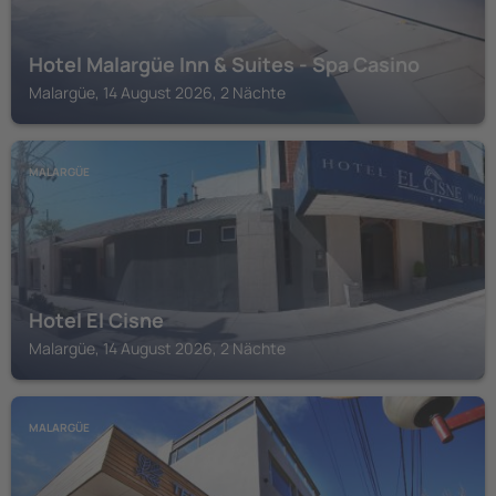
Hotel Malargüe Inn & Suites - Spa Casino
Malargüe, 14 August 2026, 2 Nächte
MALARGÜE
Hotel El Cisne
Malargüe, 14 August 2026, 2 Nächte
MALARGÜE