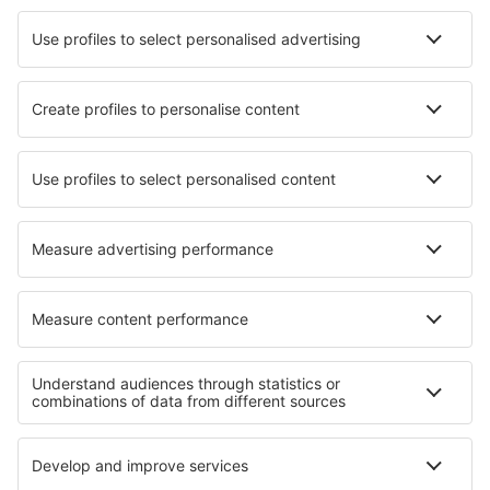
Die besten Hotels - Städte
Hotels in Waynesboro
Hotels in Hampton (Queensland)
Hotels in Lichtenburg
Hotels in San Vero Milis
Hotels in Issoire
Hotels in Gyula
Hotels in Pringle Bay
Hotels in Czeladz
Hotels in Schramberg
Hotels in Lahnstein
Die besten Hotels - Regionen
Hotels in Iguazú
Hotels in Los Glaciares
Hotels in Feuerland
Hotels in Baja California
Hotels in Bryce Canyon
Hotels in Horehronie